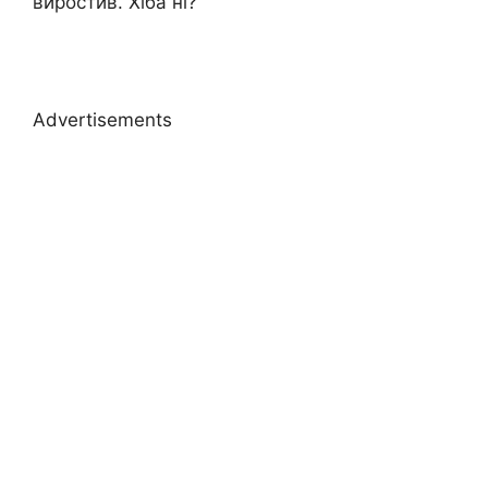
виростив. Хіба ні?
Advertisements