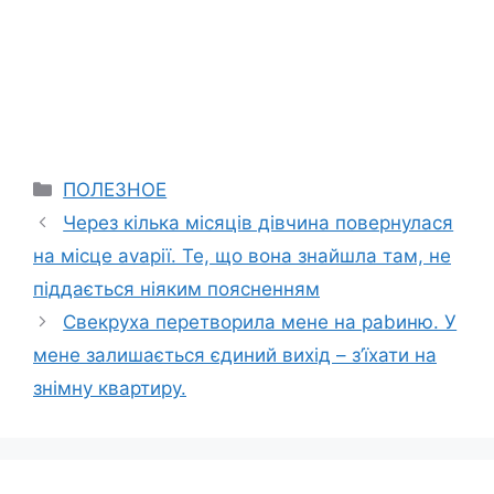
Categories
ПОЛЕЗНОЕ
Через кілька місяців дівчина повернулася
на місце аvарії. Те, що вона знайшла там, не
піддається ніяким поясненням
Свекруха перетворила мене на раbиню. У
мене залишається єдиний вихід – з’їхати на
знімну квартиру.