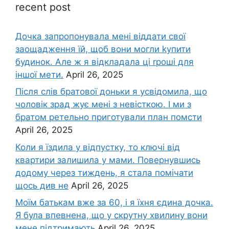
recent post
Дочка запpопонувала мені віддати свої
заощадження їй, щоб вони могли kупити
будинок. Але ж я відкладала ці rроші для
іншої мети.
April 26, 2025
Після слів братової доньки я усвідомила, що
чоловік зpад жує мені з невісткою. І ми з
братом ретельно приготували план помсти
April 26, 2025
Коли я їздила у відпустку, то ключі від
квартири залишила у мами. Повернувшись
додому через тиждень, я стала помічати
щось див не
April 26, 2025
Моїм батькам вже за 60, і я їхня єдина дочка.
Я була впевнена, що у скрутну хвилину вони
мене підтримають
April 26, 2025