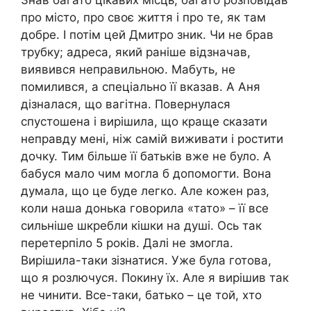
Знав багато цікавих місць, багато розповідав
про місто, про своє життя і про те, як там
добре. І потім цей Дмитро зник. Чи не брав
трубку; адреса, який раніше відзначав,
виявився неправильною. Мабуть, не
помилився, а спеціально її вказав. А Аня
дізналася, що вагітна. Повернулася
спустошена і вирішила, що краще сказати
неправду мені, ніж самій виживати і ростити
дочку. Тим більше її батьків вже не було. А
бабуся мало чим могла б допомогти. Вона
думала, що це буде легко. Але кожен раз,
коли наша донька говорила «тато» – її все
сильніше шкребли кішки на душі. Ось так
перетерпіло 5 років. Далі не змогла.
Вирішила-таки зізнатися. Уже була готова,
що я розлючуся. Покину їх. Але я вирішив так
не чинити. Все-таки, батько – це той, хто