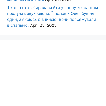
Тетяна вже збиралася йти у ванну, як раптом
пролунав звук ключа. Її чоловік Олег був не
один, з якоюсь дівчиною, вони попрямували
в спальню.
April 25, 2025