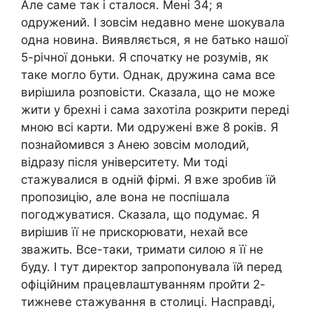
Але саме так і сталося. Мені 34; я
одружений. І зовсім недавно мене шокувала
одна новина. Виявляється, я не батько нашої
5-річної доньки. Я спочатку не розумів, як
таке могло бути. Однак, дружина сама все
вирішила розповісти. Сказала, що не може
жити у брехні і сама захотіла розкрити переді
мною всі карти. Ми одружені вже 8 років. Я
познайомився з Анею зовсім молодий,
відразу після університету. Ми тоді
стажувалися в одній фірмі. Я вже зробив їй
пропозицію, але вона не поспішала
погоджуватися. Сказала, що подумає. Я
вирішив її не прискорювати, нехай все
зважить. Все-таки, тримати силою я її не
буду. І тут директор запропонувала їй перед
офіційним працевлаштуванням пройти 2-
тижневе стажування в столиці. Насправді,