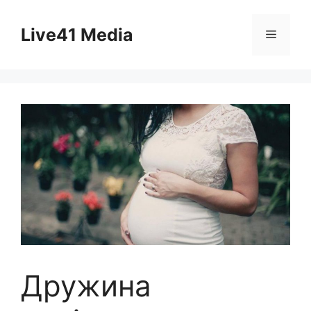
Skip
to
Live41 Media
Menu
content
Дружина