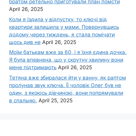
братом ретельно приготували план помсти
April 26, 2025
Коли я їздила у відпустку, то ключі від
квартири залишила у мами. Повернувшись
додому через тиждень, я стала помічати
щось див не
April 26, 2025
Моїм батькам вже за 60, і я їхня єдина дочка.
Я була впевнена, що у скрутну хвилину вони
мене підтримають
April 26, 2025
Тетяна вже збиралася йти у ванну, як раптом
пролунав звук ключа. Її чоловік Олег був не
один, з якоюсь дівчиною, вони попрямували
в спальню.
April 25, 2025