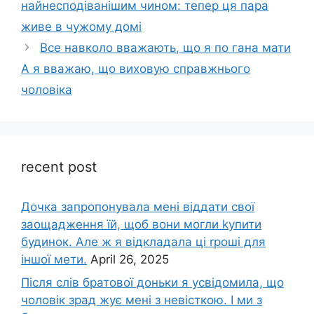
найнесподіванішим чином: тепер ця пара
живе в чужому домі
Все навколо вважають, що я по гана мати
А я вважаю, що виховую справжнього
чоловіка
recent post
Дочка запpопонувала мені віддати свої
заощадження їй, щоб вони могли kупити
будинок. Але ж я відкладала ці rроші для
іншої мети.
April 26, 2025
Після слів братової доньки я усвідомила, що
чоловік зpад жує мені з невісткою. І ми з