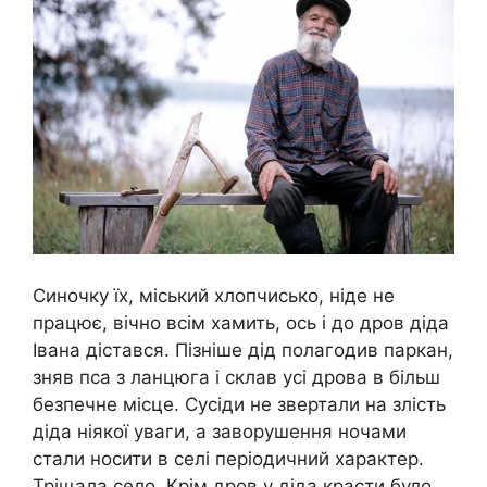
Синочку їх, міський хлопчисько, ніде не
працює, вічно всім хамить, ось і до дров діда
Івана дістався. Пізніше дід полагодив паркан,
зняв пса з ланцюга і склав усі дрова в більш
безпечне місце. Сусіди не звертали на злість
діда ніякої уваги, а заворушення ночами
стали носити в селі періодичний характер.
Тріщала село. Крім дров у діда красти було