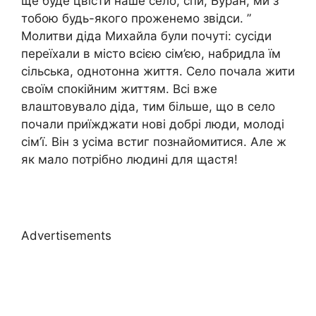
ще буде цвісти наше село, спи, Буран, ми з
тобою будь-якого проженемо звідси. ”
Молитви діда Михайла були почуті: сусіди
переїхали в місто всією сім’єю, набридла їм
сільська, однотонна життя. Село почала жити
своїм спокійним життям. Всі вже
влаштовувало діда, тим більше, що в село
почали приїжджати нові добрі люди, молоді
сім’ї. Він з усіма встиг познайомитися. Але ж
як мало потрібно людині для щастя!
Advertisements