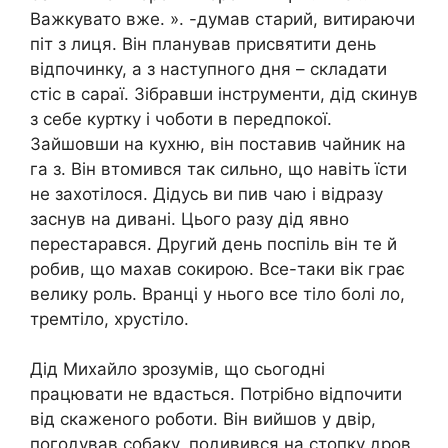
Важкувато вже. ». -думав старий, витираючи
піт з лиця. Він планував присвятити день
відпочинку, а з наступного дня – складати
стіс в сараї. Зібравши інструменти, дід скинув
з себе куртку і чоботи в передпокої.
Зайшовши на кухню, він поставив чайник на
га з. Він втомився так сильно, що навіть їсти
не захотілося. Дідусь ви пив чаю і відразу
заснув на дивані. Цього разу дід явно
перестарався. Другий день поспіль він те й
робив, що махав сокирою. Все-таки вік грає
велику роль. Вранці у нього все тіло болі ло,
тремтіло, хрустіло.
Дід Михайло зрозумів, що сьогодні
працювати не вдасться. Потрібно відпочити
від скаженого роботи. Він вийшов у двір,
погодував собаку, подивився на стопку дров,