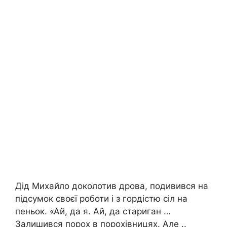
Дід Михайло доколотив дрова, подивився на
підсумок своєї роботи і з гордістю сіл на
пеньок. «Ай, да я. Ай, да стариган …
Залишився порох в порохівницях. Але ..