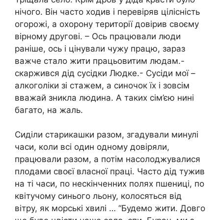
нічого. Він часто ходив і перевіряв цілісність
огорожі, а охорону території довірив своєму
вірному другові. – Ось працювали люди
раніше, ось і цінували чужу працю, зараз
важче стало жити працьовитим людам.-
скаржився дід сусідки Людке.- Сусіди мої –
алкоголіки зі стажем, а синочок їх і зовсім
вважай зникла людина. А таких сім’єю нині
багато, на жаль.
Сиділи старикашки разом, згадували минулі
часи, коли всі один одному довіряли,
працювали разом, а потім насолоджувалися
плодами своєї власної праці. Часто дід тужив
на ті часи, по нескінченних полях пшениці, по
квітучому синього льону, колосяться від
вітру, як морські хвилі … “Будемо жити. Довго