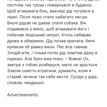
постояв так трохи і повернувся в будинок.
Щоб вгамувати біль, ввечері дід погрівся в
лазні. Після лазні стало набагато легше.
Вночі дідові не давав спати собака. Він
подивився у вікно, щоб вгамувати його і
побачив людський силует. Хтось набирав
дрова в оберемок. Дід почав кричати, бити
кулаком об рамку вікон. Пес все гавкав.
Злодій втік, і тільки потім дід помітив дірку в
паркані. Але було вже пізно. – Вовка! Ох,
завтра з тобою розберуся, мало не здасться.
Зовсім совість втратили, думають, коли я
старий, можна так себе вести. Сусіди у діда,
словом, нікудишні.
Advertisements