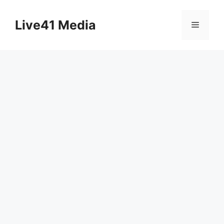
Skip
to
Live41 Media
Menu
content