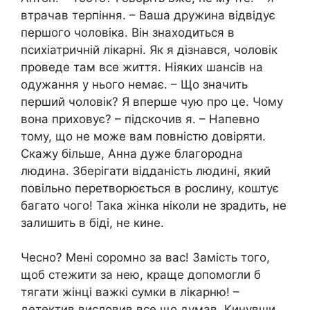
втрачав терпіння. – Ваша дружина відвідує
першого чоловіка. Він знаходиться в
психіатричній лікарні. Як я дізнався, чоловік
проведе там все життя. Ніяких шансів на
одужання y нього немає. – Що значить
перший чоловік? Я вперше чую про це. Чому
вона приховує? – підскочив я. – Напевно
тому, що не може вам повністю довіряти.
Скажу більше, Анна дуже благородна
людина. Зберігати відданість людині, який
повільно перетворюється в рослину, коштує
багато чого! Така жінка ніколи не зрадить, не
залишить в біді, не кине.
Чесно? Мені соромно за вас! Замість того,
щоб стежити за нею, краще допомогли б
тягати жінці важкі сумки в лікарню! –
детектив висловив все що думав. Кинувши