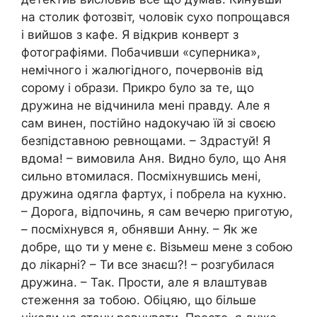
на столик фотозвіт, чоловік сухо попрощався
і вийшов з кафе. Я відкрив конверт з
фотографіями. Побачивши «суперника»,
немічного і жалюгідного, почервонів від
сорому і образи. Прикро було за те, що
дружина не відчинила мені правду. Але я
сам винен, постійно надокучаю їй зі своєю
безпідставною ревнощами. – Здрастуй! Я
вдома! – вимовила Аня. Видно було, що Аня
сильно втомилася. Посміхнувшись мені,
дружина одягла фартух, і побрела на кухню.
– Дорога, відпочинь, я сам вечерю приготую,
– посміхнувся я, обнявши Анну. – Як же
добре, що ти y мене є. Візьмеш мене з собою
до лікарні? – Ти все знаєш?! – розгубилася
дружина. – Так. Прости, але я влаштував
стеження за тобою. Обіцяю, що більше