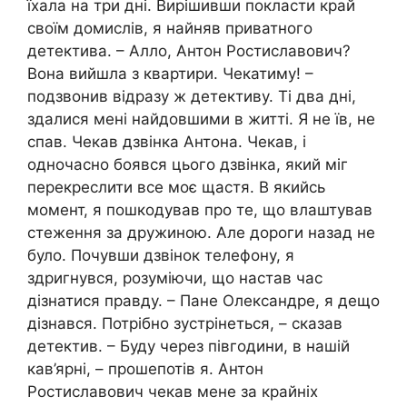
їхала на три дні. Вирішивши покласти край
своїм домислів, я найняв приватного
детектива. – Алло, Антон Ростиславович?
Вона вийшла з квартири. Чекатиму! –
подзвонив відразу ж детективу. Ті два дні,
здалися мені найдовшими в житті. Я не їв, не
спав. Чекав дзвінка Антона. Чекав, і
одночасно боявся цього дзвінка, який міг
перекреслити все моє щастя. В якийсь
момент, я пошкодував про те, що влаштував
стеження за дружиною. Але дороги назад не
було. Почувши дзвінок телефону, я
здригнувся, розуміючи, що настав час
дізнатися правду. – Пане Олександре, я дещо
дізнався. Потрібно зустрінеться, – сказав
детектив. – Буду через півгодини, в нашій
кав’ярні, – прошепотів я. Антон
Ростиславович чекав мене за крайніх