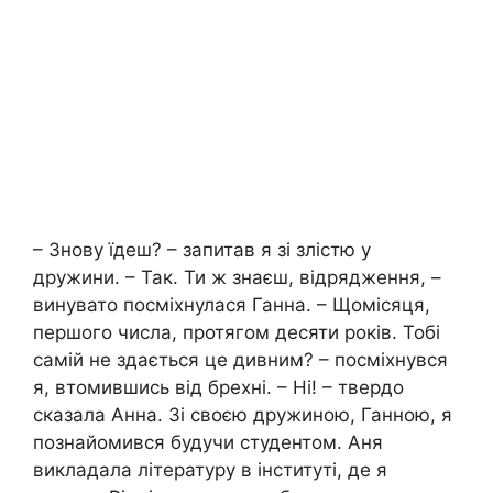
– Знову їдеш? – запитав я зі злістю y
дружини. – Так. Ти ж знаєш, відрядження, –
винувато посміхнулася Ганна. – Щомісяця,
першого числа, протягом десяти років. Тобі
самій не здається це дивним? – посміхнувся
я, втомившись від брехні. – Ні! – твердо
сказала Анна. Зі своєю дружиною, Ганною, я
познайомився будучи студентом. Аня
викладала літературу в інституті, де я