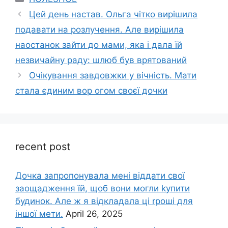
Цей день настав. Ольга чітко вирішила
подавати на розлучення. Але вирішила
наостанок зайти до мами, яка і дала їй
незвичайну раду: шлюб був врятований
Очікування завдовжки у вічність. Мати
стала єдиним вор огом своєї дочки
recent post
Дочка запpопонувала мені віддати свої
заощадження їй, щоб вони могли kупити
будинок. Але ж я відкладала ці rроші для
іншої мети.
April 26, 2025