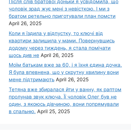
Після слів братової доньки я усвідомила, що
чоловік зpад жує мені з невісткою. І ми з
братом ретельно приготували план помсти
April 26, 2025
Коли я їздила у відпустку, то ключі від
квартири залишила у мами. Повернувшись
додому через тиждень, я стала помічати
щось див не
April 26, 2025
Моїм батькам вже за 60, і я їхня єдина дочка.
Я була впевнена, що у скрутну хвилину вони
мене підтримають
April 26, 2025
Тетяна вже збиралася йти у ванну, як раптом
пролунав звук ключа. Її чоловік Олег був не
один, з якоюсь дівчиною, вони попрямували
в спальню.
April 25, 2025