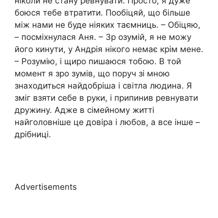
ніколи не стану ревнувати. Просто, я дуже
боюся тебе втратити. Пообіцяй, що більше
між нами не буде ніяких таємниць. – Обіцяю,
– посміхнулася Аня. – Зр озумій, я не можу
його кинути, y Андрія нікого немає крім мене.
– Розумію, і щиро пишаюся тобою. В той
момент я зро зумів, що поруч зі мною
знаходиться найдобріша і світла людина. Я
зміг взяти себе в руки, і припинив ревнувати
дружину. Адже в сімейному житті
найголовніше це довіра і любов, a все інше –
дрібниці.
Advertisements