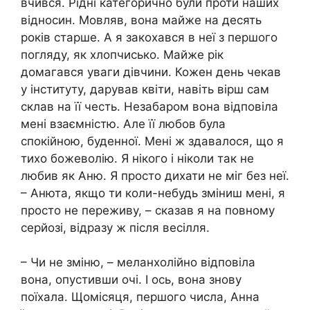
вчився. Рідні категорично були проти наших
відносин. Мовляв, вона майже на десять
років старше. А я закохався в неї з першого
погляду, як хлопчисько. Майже рік
домагався уваги дівчини. Кожен день чекав
у інституту, дарував квіти, навіть вірш сам
склав на її честь. Незабаром вона відповіла
мені взаємністю. Але її любов була
спокійною, буденної. Мені ж здавалося, що я
тихо божеволію. Я нікого і ніколи так не
любив як Аню. Я просто дихати не міг без неї.
– Анюта, якщо ти коли-небудь зміниш мені, я
просто не переживу, – сказав я на повному
серйозі, відразу ж після весілля.
– Чи не зміню, – меланхолійно відповіла
вона, опустивши очі. І ось, вона знову
поїхала. Щомісяця, першого числа, Анна