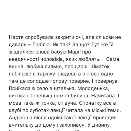
Настя спробувала закрити очі, але сл ьози не
давали – Люблю. Як так? За що? Тут же їй
згадалися слова бабусі Марії про
невдячності чоловіків, яких люблять. – Сама
винна, любиш сильно, прощаєш. Шматок
побільше в тарілку кладеш, а він все одно
там де солодше голову поверне. І повернув
Приїхала в село вчителька. Молоденька,
висока і тоненька немов билина. Начитана. І
мова така ж тонка, співуча. Спочатку все в
клубі по суботах лекції читала на міські теми.
Андрюша після однієї такої лекції проводив
вчительку до дому і захопився. У дивину.