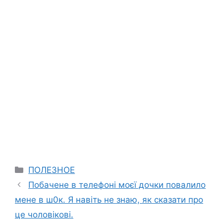
Categories
ПОЛЕЗНОЕ
Побачене в телефоні моєї дочки повалило
мене в ш0к. Я навіть не знаю, як сказати про
це чоловікові.