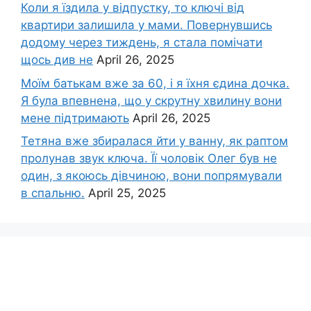
Коли я їздила у відпустку, то ключі від
квартири залишила у мами. Повернувшись
додому через тиждень, я стала помічати
щось див не
April 26, 2025
Моїм батькам вже за 60, і я їхня єдина дочка.
Я була впевнена, що у скрутну хвилину вони
мене підтримають
April 26, 2025
Тетяна вже збиралася йти у ванну, як раптом
пролунав звук ключа. Її чоловік Олег був не
один, з якоюсь дівчиною, вони попрямували
в спальню.
April 25, 2025