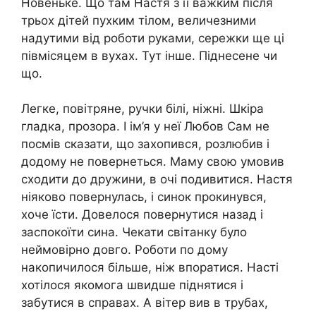
Новеньке. Що там Настя з її важким після
трьох дітей пухким тілом, величезними
надутими від роботи руками, сережки ще ці
півмісяцем в вухах. Тут інше. Піднесене чи
що.
Легке, повітряне, ручки білі, ніжні. Шкіра
гладка, прозора. І ім’я у неї Любов Сам не
посмів сказати, що захопився, розлюбив і
додому не повернеться. Маму свою умовив
сходити до дружини, в очі подивитися. Настя
ніяково повернулась, і синок прокинувся,
хоче їсти. Довелося повернутися назад і
заспокоїти сина. Чекати світанку було
неймовірно довго. Роботи по дому
накопичилося більше, ніж впоратися. Насті
хотілося якомога швидше піднятися і
забутися в справах. А вітер вив в трубах,