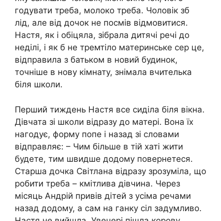
годувати треба, молоко треба. Чоловік зб
лід, але від дочок не посмів відмовитися.
Настя, як і обіцяла, зібрала дитячі речі до
неділі, і як б не тремтіло материнське сер це,
відправила з батьком в новий будинок,
точніше в нову кімнату, знімала вчителька
біля школи.
Перший тиждень Настя все сиділа біля вікна.
Дівчата зі школи відразу до матері. Вона їх
нагодує, форму попе і назад зі словами
відправляє: – Чим більше в тій хаті жити
будете, тим швидше додому повернетеся.
Старша дочка Світлана відразу зрозуміла, що
робити треба – кмітлива дівчина. Через
місяць Андрій привів дітей з усіма речами
назад додому, а сам на ганку сіл задумливо.
Настя не вийшла. Увечері пішла корову