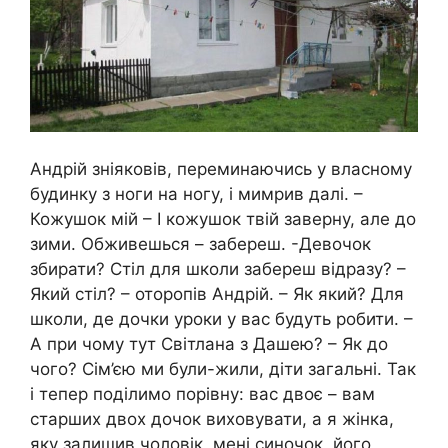
Андрій зніяковів, переминаючись у власному
будинку з ноги на ногу, і мимрив далі. –
Кожушок мій – І кожушок твій заверну, але до
зими. Обживешься – забереш. -Девочок
збирати? Стіл для школи забереш відразу? –
Який стіл? – оторопів Андрій. – Як який? Для
школи, де дочки уроки у вас будуть робити. –
А при чому тут Світлана з Дашею? – Як до
чого? Сім’єю ми були-жили, діти загальні. Так
і тепер поділимо порівну: вас двоє – вам
старших двох дочок виховувати, а я жінка,
яку залишив чоловік, мені синочок, його