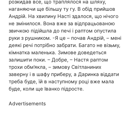
розкидав все, що траплялося на шляху,
наганяючи ще більшу ту гу. В обід прийшов
Андрій. На хвилину Насті здалося, що нічого
не змінилося. Вона вже за відпрацьованою
звичкою підійшла до печі і раптом опустила
руки з рушником. -Я це – почав Андрій, – мені
деякі речі потрібно забрати. Багато не візьму,
кімнатка маленька. Зимове доведеться
залишити поки. – Добре, – Настя раптом
трохи обм’якла, – зимову Світланиних
заверну і в шафу приберу, а Даринка віддати
треба буде, їй в наступному році вже мала
буде, коли ще Іванко підросте.
Advertisements