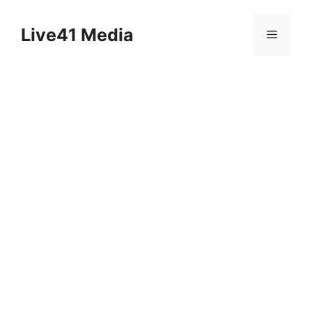
Skip
to
Live41 Media
Menu
content