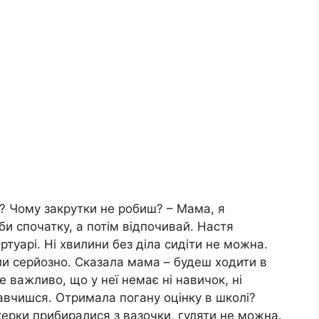
ь? Чому закрутки не робиш? – Мама, я
оби спочатку, а потім відпочивай. Настя
туарі. Ні хвилини без діла сидіти не можна.
ли серйозно. Сказала мама – будеш ходити в
е важливо, що у неї немає ні навичок, ні
авчишся. Отримала погану оцінку в школі?
ерки прибиралися з вазочки, гуляти не можна.