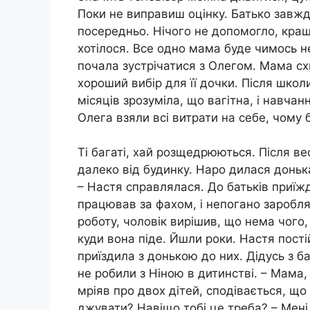
Поки не виправиш оцінку. Батько завжд
посередньо. Нічого не допомогло, кращ
хотілося. Все одно мама буде чимось н
почала зустрічатися з Олегом. Мама сх
хороший вибір для її дочки. Після школ
місяців зрозуміла, що вагітна, і навча
Олега взяли всі витрати на себе, чому 
Ті багаті, хай розщедрюються. Після ве
далеко від будинку. Наро дилася доньк
– Настя справлялася. До батьків приїжд
працював за фахом, і непогано заробля
роботу, чоловік вирішив, що нема чого,
куди вона піде. Йшли роки. Настя пості
приїздила з донькою до них. Дідусь з б
не робили з Ніною в дитинстві. – Мама
мріяв про двох дітей, сподівається, що 
джувати? Навіщо тобі це треба? – Мені 