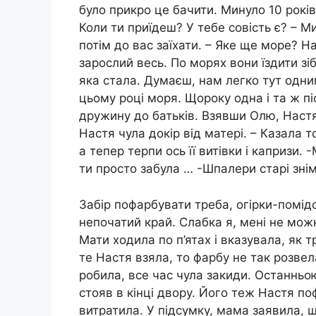
було прикро це бачити. Минуло 10 років.
Коли ти приїдеш? У тебе совість є? – Ми
потім до вас заїхати. – Яке ще море? Н
зарослий весь. По морях вони їздити зі
яка стала. Думаєш, нам легко тут одни
цьому році моря. Щороку одна і та ж піс
дружину до батьків. Взявши Олю, Наст
Настя чула докір від матері. – Казала т
а тепер терпи ось її витівки і капризи.
ти просто забула … -Шпалери старі знім
Забір пофарбувати треба, огірки-помід
непочатий край. Слабка я, мені не можн
Мати ходила по п’ятах і вказувала, як тр
те Настя взяла, то фарбу не так розвел
робила, все час чула закиди. Останньо
стояв в кінці двору. Його теж Настя п
витратила. У підсумку, мама заявила, щ