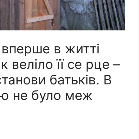
 вперше в житті
к веліло її се рце –
станови батьків. В
тю не було меж