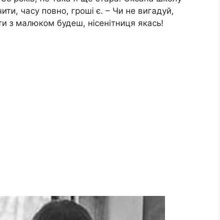
чити, часу повно, гроші є. – Чи не вигадуй,
 ти з малюком будеш, нісенітниця якась!