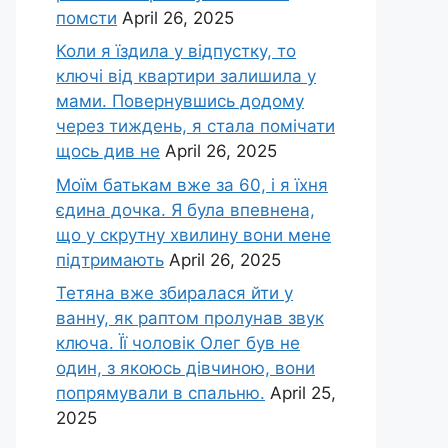
помсти
April 26, 2025
Коли я їздила у відпустку, то
ключі від квартири залишила у
мами. Повернувшись додому
через тиждень, я стала помічати
щось див не
April 26, 2025
Моїм батькам вже за 60, і я їхня
єдина дочка. Я була впевнена,
що у скрутну хвилину вони мене
підтримають
April 26, 2025
Тетяна вже збиралася йти у
ванну, як раптом пролунав звук
ключа. Її чоловік Олег був не
один, з якоюсь дівчиною, вони
попрямували в спальню.
April 25,
2025