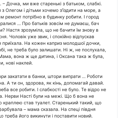
 – Дочка, ми вже старенькі з батьком, слабкі.
 з Олегом і дітьми хочемо з’їздити на море, а
ам ремонт потрібно в будинку робити. І город
бралися … Про батьків зовсім не думаєш, бач
м? Настя зрозуміла, що не бачити їм знову в
ня. Чоловік уже звик, і спокійно відпускав
я приїхала. На кожен каприз молодшої дочки,
обі, не треба було залишати. Ні ж, не послухала,
 -Мама, вона ж ще дитина, і Оксана така ж була,
и, нові наклей.
ори закатати в банки, штори випрати … Роботи
а. А ти он, здорова, як кінь, допомагай давай.
еба все робити. І слабкості не було. Те відро не
а. Нерви Насті були на межі. Що б вона не
ю краплею став туалет. Старенький такий, що
офарбувала – мама сказала. На спеці півдня
о треба його викинути і поставити новий.