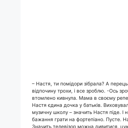
– Настя, ти помідори зібрала? А перец
відпочину трохи, і все зроблю. -Ось зр
втомлено кивнула. Мама в своєму репер
Настя єдина дочка у батьків. Виховува
музичну школу – значить Настя піде. І н
бажання грати на фортепіано. Пусте. Н
Значить телевізор можна дивитися, цук