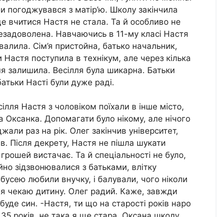
и погоджувався з матір’ю. Школу закінчила
е вчитися Настя не стала. Та й особливо не
езадоволена. Навчаючись в 11-му класі Настя
валила. Сім’я пристойна, батько начальник,
и Настя поступила в технікум, але через кілька
ння залишила. Весілля була шикарна. Батьки
батьки Насті були дуже раді.
сілля Настя з чоловіком поїхали в інше місто,
а Оксанка. Допомагати було нікому, але нічого
жали раз на рік. Олег закінчив університет,
в. Після декрету, Настя не пішла шукати
 грошей вистачає. Та й спеціальності не було,
йно зідзвонювалися з батьками, влітку
абусею любили внучку, і балували, чого ніколи
, я чекаю дитину. Олег радий. Каже, завжди
буде син. -Настя, ти що на старості років наро
35 років, не така я ще стара. Оксана школу