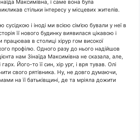
наїда Максимівна, і саме вона була
икликав стільки інтересу у місцевих жителів.
сусідкою і іноді ми всією сім’єю бували у неї в
історія її нового будинку виявилася цікавою і
и працював в столиці хірур гом високої
окого профілю. Одного разу до нього надійшов
ієнта нам Зінаїда Максимівна не сказала, але,
арх. Його-то її син, хір ург, і вря тував. Олі
ячити свого рятівника. Ну, не довго думаючи,
мами на її батьківщині, де та мріяла дожити