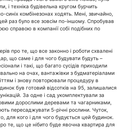
и, і техніка будівельна кругом бурчить
о-синіх комбінезонах ходять. Мені, звичайно,
 цей раз було все зовсім по-іншому. Спробував
оєю справою в компанії собі подібних по
рів про те, що все законно і роботи схвалені
ар, що саме і для чого будувати будуть –
іонали і такі, що багато сусідів приходили
квально на очах, вантажівки з будматеріалами
іттям і знову повторювали процедуру в
динок був готовий відсотків на 95, залишалися
унікацій. За одне і сад укомплектували за
овими дорослими деревами та чагарниками,
яють пересаджувати 5-річні рослини. Чуток,
о, для кого і для чого будується цей будинок.
 про те, що це нібито буде явочна квартира для