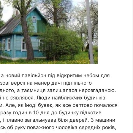
 а новий павільйон під відкритим небом для
ові версії на манер дачі підпільного
одного, а таємниця залишалася нерозгаданою.
 і не з’являвся. Люди найближчих будинків
и. Але, як іноді буває, як все раптово почалося
 разу годин в 10 дня до будинку підкотив
, і плавно загальмував біля дверей. З машини
сь об руку поважного чоловіка середніх років,