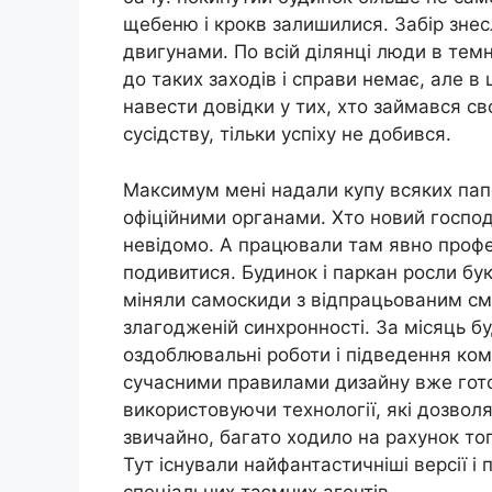
щебеню і крокв залишилися. Забір знесл
двигунами. По всій ділянці люди в темн
до таких заходів і справи немає, але в
навести довідки у тих, хто займався св
сусідству, тільки успіху не добився.
Максимум мені надали купу всяких папе
офіційними органами. Хто новий господ
невідомо. А працювали там явно профес
подивитися. Будинок і паркан росли бу
міняли самоскиди з відпрацьованим см
злагодженій синхронності. За місяць бу
оздоблювальні роботи і підведення ком
сучасними правилами дизайну вже гот
використовуючи технології, які дозвол
звичайно, багато ходило на рахунок тог
Тут існували найфантастичніші версії і
спеціальних таємних агентів.