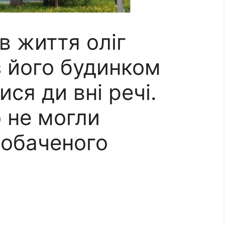
в життя оліг
 з його будинком
ся ди вні речі.
 не могли
побаченого