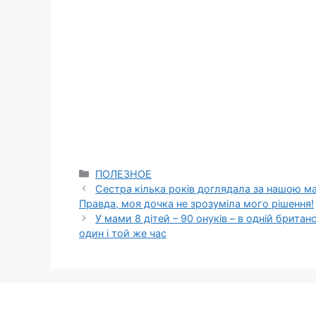
Categories
ПОЛЕЗНОЕ
Сестра кілька років доглядала за нашою ма
Правда, моя дочка не зрозуміла мого рішення!
У мами 8 дітей – 90 онуків – в одній британ
один і той же час