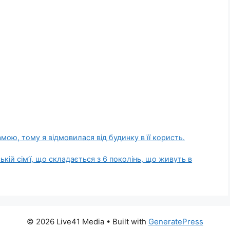
мою, тому я відмовилася від будинку в її користь.
ській сім’ї, що складається з 6 поколінь, що живуть в
© 2026 Live41 Media
• Built with
GeneratePress