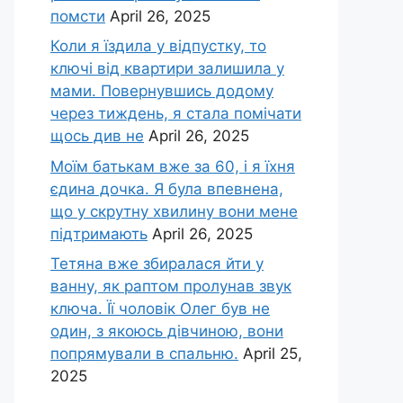
помсти
April 26, 2025
Коли я їздила у відпустку, то
ключі від квартири залишила у
мами. Повернувшись додому
через тиждень, я стала помічати
щось див не
April 26, 2025
Моїм батькам вже за 60, і я їхня
єдина дочка. Я була впевнена,
що у скрутну хвилину вони мене
підтримають
April 26, 2025
Тетяна вже збиралася йти у
ванну, як раптом пролунав звук
ключа. Її чоловік Олег був не
один, з якоюсь дівчиною, вони
попрямували в спальню.
April 25,
2025