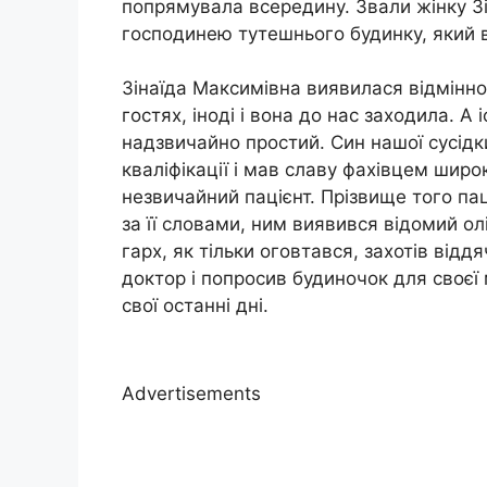
попрямувала всередину. Звали жінку Зі
господинею тутешнього будинку, який в
Зінаїда Максимівна виявилася відмінною 
гостях, іноді і вона до нас заходила. А 
надзвичайно простий. Син нашої сусідк
кваліфікації і мав славу фахівцем шир
незвичайний пацієнт. Прізвище того пац
за її словами, ним виявився відомий олі г
гарх, як тільки оговтався, захотів відд
доктор і попросив будиночок для своєї 
свої останні дні.
Advertisements