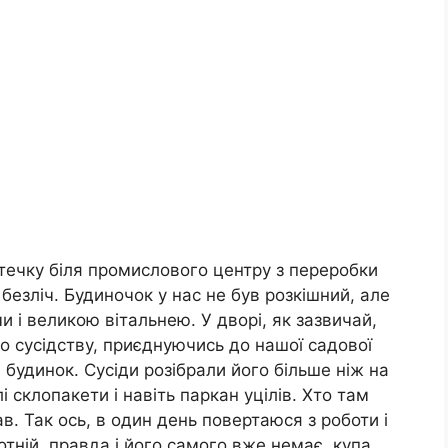
течку біля промислового центру з переробки
 безліч. Будиночок у нас не був розкішний, але
и і великою вітальнею. У дворі, як зазвичай,
по сусідству, приєднуючись до нашої садової
 будинок. Сусіди розібрали його більше ніж на
 склопакети і навіть паркан уцілів. Хто там
ав. Так ось, в один день повертаюся з роботи і
тній, правда і його самого вже немає, купа