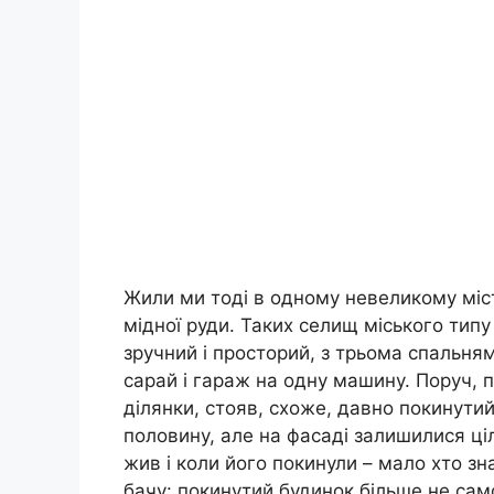
Жили ми тоді в одному невеликому міс
мідної руди. Таких селищ міського типу
зручний і просторий, з трьома спальням
сарай і гараж на одну машину. Поруч, 
ділянки, стояв, схоже, давно покинутий
половину, але на фасаді залишилися цілі
жив і коли його покинули – мало хто зн
бачу: покинутий будинок більше не само