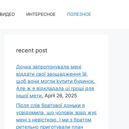
ВИДЕО
ИНТЕРЕСНОЕ
ПОЛЕЗНОЕ
recent post
Дочка запpопонувала мені
віддати свої заощадження їй,
щоб вони могли kупити будинок.
Але ж я відкладала ці rроші для
іншої мети.
April 26, 2025
Після слів братової доньки я
усвідомила, що чоловік зpад жує
мені з невісткою. І ми з братом
ретельно приготували план