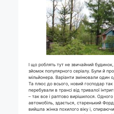
І що роблять тут не звичайний будинок,
зйомок популярного серіалу. Були й проз
мільйонера. Варіанти змінювали один 
Та плюс до всього, новий господар так
перебували в трансі від тривалої інтриг
– так все і раптово вирішилося. Одного
автомобіль, здається, старенький Форд
вийшла жінка похилого віку і, спираючи