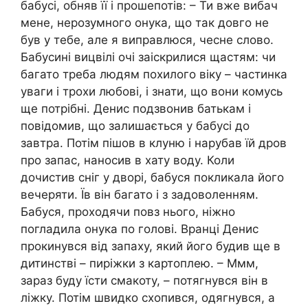
бабусі, обняв її і прошепотів: – Ти вже вибач
мене, нерозумного онука, що так довго не
був у тебе, але я виправлюся, чесне слово.
Бабусині вицвілі очі заіскрилися щастям: чи
багато треба людям похилого віку – частинка
уваги і трохи любові, і знати, що вони комусь
ще потрібні. Денис подзвонив батькам і
повідомив, що залишається у бабусі до
завтра. Потім пішов в клуню і нарубав їй дров
про запас, наносив в хату воду. Коли
дочистив сніг у дворі, бабуся покликала його
вечеряти. Їв він багато і з задоволенням.
Бабуся, проходячи повз нього, ніжно
погладила онука по голові. Вранці Денис
прокинувся від запаху, який його будив ще в
дитинстві – пиріжки з картоплею. – Ммм,
зараз буду їсти смакоту, – потягнувся він в
ліжку. Потім швидко схопився, одягнувся, а