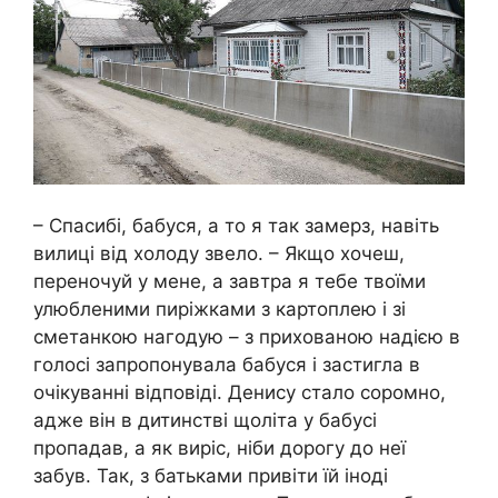
– Спасибі, бабуся, а то я так замерз, навіть
вилиці від холоду звело. – Якщо хочеш,
переночуй у мене, а завтра я тебе твоїми
улюбленими пиріжками з картоплею і зі
сметанкою нагодую – з прихованою надією в
голосі запропонувала бабуся і застигла в
очікуванні відповіді. Денису стало соромно,
адже він в дитинстві щоліта у бабусі
пропадав, а як виріс, ніби дорогу до неї
забув. Так, з батьками привіти їй іноді