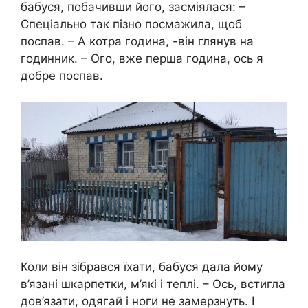
бабуся, побачивши його, засміялася: –
Спеціально так пізно посмажила, щоб
поспав. – А котра година, -він глянув на
годинник. – Ого, вже перша година, ось я
добре поспав.
Коли він зібрався їхати, бабуся дала йому
в’язані шкарпетки, м’які і теплі. – Ось, встигла
дов’язати, одягай і ноги не замерзнуть. І