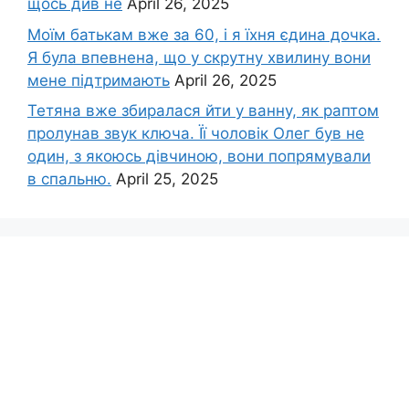
щось див не
April 26, 2025
Моїм батькам вже за 60, і я їхня єдина дочка.
Я була впевнена, що у скрутну хвилину вони
мене підтримають
April 26, 2025
Тетяна вже збиралася йти у ванну, як раптом
пролунав звук ключа. Її чоловік Олег був не
один, з якоюсь дівчиною, вони попрямували
в спальню.
April 25, 2025