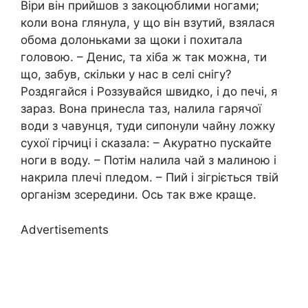
Віри він прийшов з закоцюблими ногами;
коли вона глянула, у що він взутий, взялася
обома долоньками за щоки і похитала
головою. – Денис, та хіба ж так можна, ти
що, забув, скільки у нас в селі снігу?
Роздягайся і Роззувайся швидко, і до печі, я
зараз. Вона принесла таз, налила гарячої
води з чавунця, туди сипонули чайну ложку
сухої гірчиці і сказала: – Акуратно пускайте
ноги в воду. – Потім налила чай з малиною і
накрила плечі пледом. – Пий і зігріється твій
організм зсередини. Ось так вже краще.
Advertisements