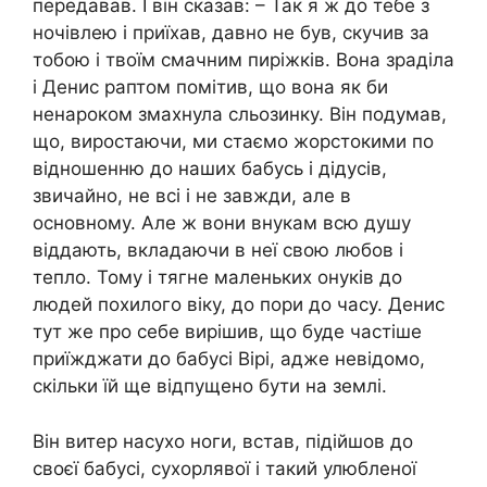
передавав. І він сказав: – Так я ж до тебе з
ночівлею і приїхав, давно не був, скучив за
тобою і твоїм смачним пиріжків. Вона зраділа
і Денис раптом помітив, що вона як би
ненароком змахнула сльозинку. Він подумав,
що, виростаючи, ми стаємо жорстокими по
відношенню до наших бабусь і дідусів,
звичайно, не всі і не завжди, але в
основному. Але ж вони внукам всю душу
віддають, вкладаючи в неї свою любов і
тепло. Тому і тягне маленьких онуків до
людей похилого віку, до пори до часу. Денис
тут же про себе вирішив, що буде частіше
приїжджати до бабусі Вірі, адже невідомо,
скільки їй ще відпущено бути на землі.
Він витер насухо ноги, встав, підійшов до
своєї бабусі, сухорлявої і такий улюбленої