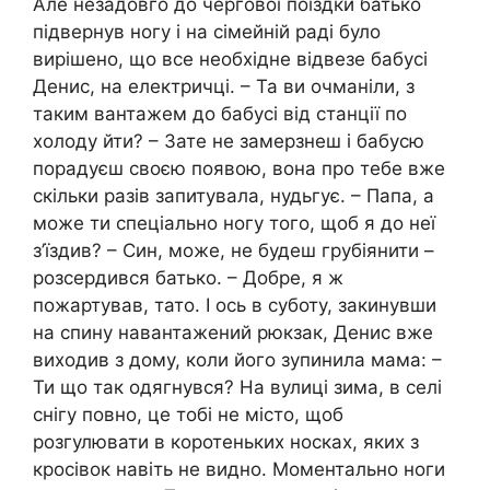
Але незадовго до чергової поїздки батько
підвернув ногу і на сімейній раді було
вирішено, що все необхідне відвезе бабусі
Денис, на електричці. – Та ви очманіли, з
таким вантажем до бабусі від станції по
холоду йти? – Зате не замерзнеш і бабусю
порадуєш своєю появою, вона про тебе вже
скільки разів запитувала, нудьгує. – Папа, а
може ти спеціально ногу того, щоб я до неї
з’їздив? – Син, може, не будеш грубіянити –
розсердився батько. – Добре, я ж
пожартував, тато. І ось в суботу, закинувши
на спину навантажений рюкзак, Денис вже
виходив з дому, коли його зупинила мама: –
Ти що так одягнувся? На вулиці зима, в селі
снігу повно, це тобі не місто, щоб
розгулювати в коротеньких носках, яких з
кросівок навіть не видно. Моментально ноги