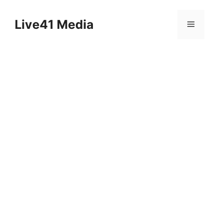
Skip
to
Live41 Media
Menu
content