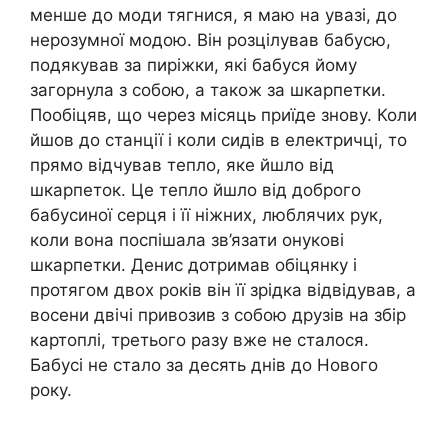
менше до моди тягнися, я маю на увазі, до
нерозумної модою. Він розцілував бабусю,
подякував за пиріжки, які бабуся йому
загорнула з собою, а також за шкарпетки.
Пообіцяв, що через місяць приїде знову. Коли
йшов до станції і коли сидів в електричці, то
прямо відчував тепло, яке йшло від
шкарпеток. Це тепло йшло від доброго
бабусиної серця і її ніжних, люблячих рук,
коли вона поспішала зв’язати онукові
шкарпетки. Денис дотримав обіцянку і
протягом двох років він її зрідка відвідував, а
восени двічі привозив з собою друзів на збір
картоплі, третього разу вже не сталося.
Бабусі не стало за десять днів до Нового
року.