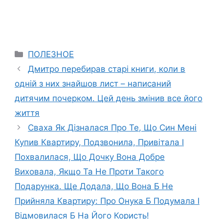
Categories
ПОЛЕЗНОЕ
Дмитро перебирав старі книги, коли в
одній з них знайшов лист – написаний
дитячим почерком. Цей день змінив все його
життя
Сваха Як Дізналася Про Те, Що Син Мені
Купив Квартиру, Подзвонила, Привітала І
Похвалилася, Що Дочку Вона Добре
Виховала, Якщо Та Не Проти Такого
Подарунка. Ще Додала, Що Вона Б Не
Прийняла Квартиру: Про Онука Б Подумала І
Відмовилася Б На Його Користь!