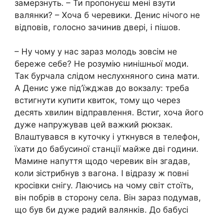
замерзнуть. – Ти пропонуєш мені взути
валянки? – Хоча б черевики. Денис нічого не
відповів, голосно зачинив двері, і пішов.
– Ну чому у нас зараз молодь зовсім не
береже себе? Не розумію нинішньої моди.
Так бурчала слідом неслухняного сина мати.
А Денис уже під’їжджав до вокзалу: треба
встигнути купити квиток, тому що через
десять хвилин відправлення. Встиг, хоча його
дуже напружував цей важкий рюкзак.
Влаштувався в куточку і уткнувся в телефон,
їхати до бабусиної станції майже дві години.
Мамине напуття щодо черевик він згадав,
коли зістрибнув з вагона. І відразу ж повні
кросівки снігу. Лаючись на чому світ стоїть,
він побрів в сторону села. Він зараз подумав,
що був би дуже радий валянків. До бабусі