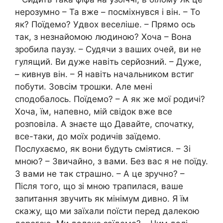
нерозумно – Та вже – посміхнувся і він. – То
як? Поїдемо? Удвох веселіше. – Прямо ось
так, з незнайомою людиною? Хоча – Вона
зробила паузу. – Судячи з ваших очей, ви не
гулящий. Ви дуже навіть серйозний. – Дуже,
– кивнув він. – Я навіть начальником встиг
побути. Зовсім трошки. Але мені
сподобалось. Поїдемо? – А як же мої родичі?
Хоча, їм, напевно, мій свідок вже все
розповіла. А знаєте що Давайте, спочатку,
все-таки, до моїх родичів заїдемо.
Послухаємо, як вони будуть сміятися. – Зі
мною? – Звичайно, з вами. Без вас я не поїду.
З вами не так страшно. – А це зручно? –
Після того, що зі мною трапилася, ваше
запитання звучить як мінімум дивно. Я їм
скажу, що ми заїхали поїсти перед далекою