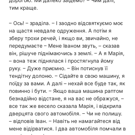
дорогою. Ми далеко заїдемо? – Чим далі,
тим краще.
– Ось! – зраділа. – І заодно відсвяткуємо моє
на щастя невдале одруження. А потім я
зберу трохи речей, і якщо ви, звичайно, не
передумаєте – Мене Іваном звуть, – сказав
він, рішуче піднімаючись з землі. – А я Марія,
– вона теж піднялася і простягнула йому
руку. – Дуже приємно. – Він потиснув її
тендітну долоню. – Сідайте в свою машину, я
поїду за вами. А далі – нехай все буде так, як
повинно і бути. – Якщо ваша машина раптом
безнадійно відстане, я на вас не ображуся, –
все так же весело сказала Марія, і відкрила
дверцята свого автомобіля. – Чи не полишу.
– відповів Іван. – Навіть не намагайтеся від
мене відірватися. І два автомобіля помчали в