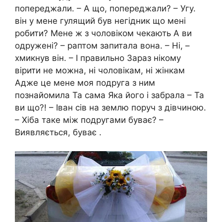
попереджали. – А що, попереджали? – Угу.
він у мене гулящий був негідник що мені
робити? Мене ж з чоловіком чекають А ви
одружені? – раптом запитала вона. – Ні, –
хмикнув він. – І правильно Зараз нікому
вірити не можна, ні чоловікам, ні жінкам
Адже це мене моя подруга з ним
познайомила Та сама Яка його і забрала – Та
ви що?! – Іван сів на землю поруч з дівчиною.
– Хіба таке між подругами буває? –
Виявляється, буває .