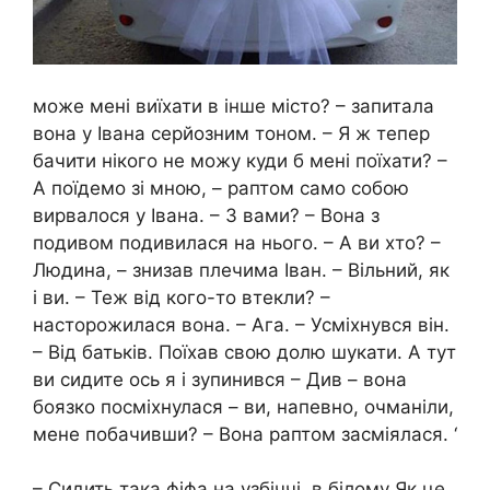
може мені виїхати в інше місто? – запитала
вона у Івана серйозним тоном. – Я ж тепер
бачити нікого не можу куди б мені поїхати? –
А поїдемо зі мною, – раптом само собою
вирвалося у Івана. – З вами? – Вона з
подивом подивилася на нього. – А ви хто? –
Людина, – знизав плечима Іван. – Вільний, як
і ви. – Теж від кого-то втекли? –
насторожилася вона. – Ага. – Усміхнувся він.
– Від батьків. Поїхав свою долю шукати. А тут
ви сидите ось я і зупинився – Див – вона
боязко посміхнулася – ви, напевно, очманіли,
мене побачивши? – Вона раптом засміялася. ‘
– Сидить така фіфа на узбіччі, в білому Як це