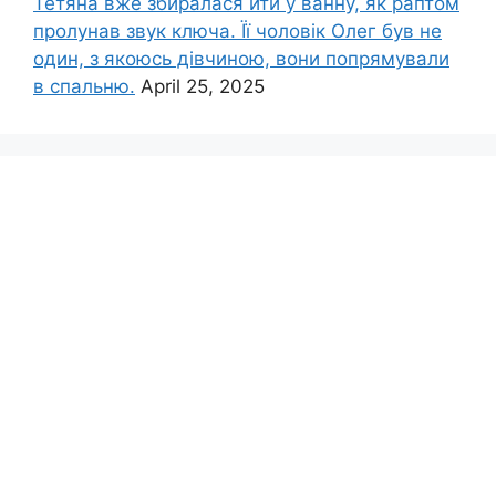
Тетяна вже збиралася йти у ванну, як раптом
пролунав звук ключа. Її чоловік Олег був не
один, з якоюсь дівчиною, вони попрямували
в спальню.
April 25, 2025