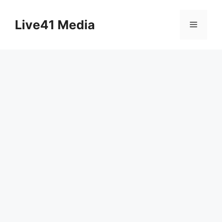
Skip
to
Live41 Media
Menu
content