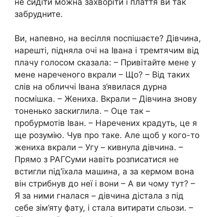
не сидіти можна захворіти і плаття ви так
забрудните.
Ви, напевно, на весілля поспішаєте? Дівчина,
нарешті, підняла очі на Івана і тремтячим від
плачу голосом сказала: – Привітайте мене у
мене нареченого вкрали – Що? – Від таких
слів на обличчі Івана з’явилася дурна
посмішка. – Жениха. Вкрали – Дівчина знову
тоненько заскиглила. – Оце так –
пробурмотів Іван. – Наречених крадуть, це я
ще розумію. Чув про таке. Але щоб у кого-то
жениха вкрали – Угу – кивнула дівчина. –
Прямо з РАГСуми навіть розписатися не
встигли під’їхала машина, а за кермом вона
він стрибнув до неї і вони – А ви чому тут? –
Я за ними гналася – дівчина дістала з під
себе зім’яту фату, і стала витирати сльози. –