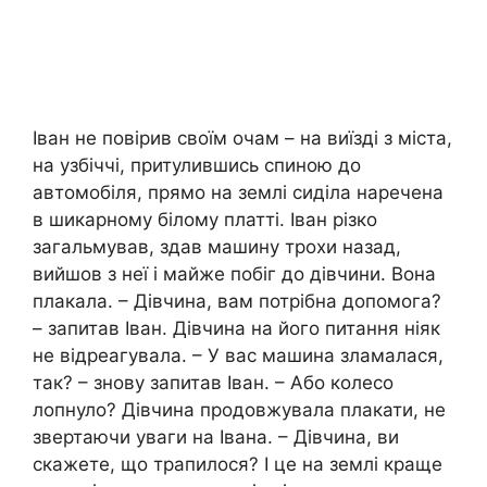
Іван не повірив своїм очам – на виїзді з міста,
на узбіччі, притулившись спиною до
автомобіля, прямо на землі сиділа наречена
в шикарному білому платті. Іван різко
загальмував, здав машину трохи назад,
вийшов з неї і майже побіг до дівчини. Вона
плакала. – Дівчина, вам потрібна допомога?
– запитав Іван. Дівчина на його питання ніяк
не відреагувала. – У вас машина зламалася,
так? – знову запитав Іван. – Або колесо
лопнуло? Дівчина продовжувала плакати, не
звертаючи уваги на Івана. – Дівчина, ви
скажете, що трапилося? І це на землі краще