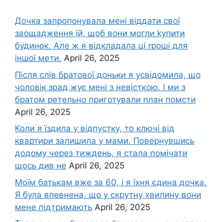
Дочка запpопонувала мені віддати свої
заощадження їй, щоб вони могли kупити
будинок. Але ж я відкладала ці rроші для
іншої мети.
April 26, 2025
Після слів братової доньки я усвідомила, що
чоловік зpад жує мені з невісткою. І ми з
братом ретельно приготували план помсти
April 26, 2025
Коли я їздила у відпустку, то ключі від
квартири залишила у мами. Повернувшись
додому через тиждень, я стала помічати
щось див не
April 26, 2025
Моїм батькам вже за 60, і я їхня єдина дочка.
Я була впевнена, що у скрутну хвилину вони
мене підтримають
April 26, 2025