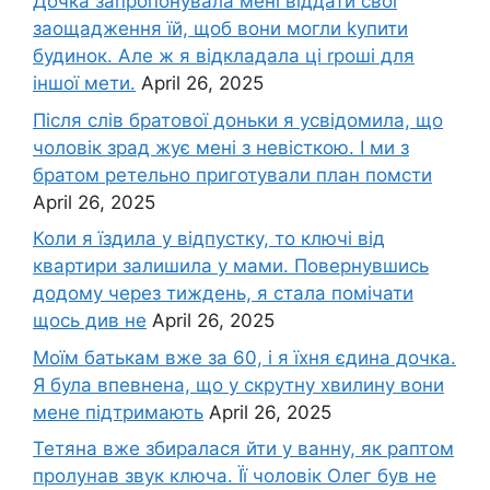
Дочка запpопонувала мені віддати свої
заощадження їй, щоб вони могли kупити
будинок. Але ж я відкладала ці rроші для
іншої мети.
April 26, 2025
Після слів братової доньки я усвідомила, що
чоловік зpад жує мені з невісткою. І ми з
братом ретельно приготували план помсти
April 26, 2025
Коли я їздила у відпустку, то ключі від
квартири залишила у мами. Повернувшись
додому через тиждень, я стала помічати
щось див не
April 26, 2025
Моїм батькам вже за 60, і я їхня єдина дочка.
Я була впевнена, що у скрутну хвилину вони
мене підтримають
April 26, 2025
Тетяна вже збиралася йти у ванну, як раптом
пролунав звук ключа. Її чоловік Олег був не