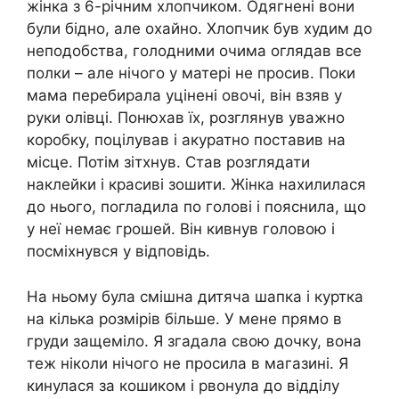
жінка з 6-річним хлопчиком. Одягнені вони
були бідно, але охайно. Хлопчик був худим до
неподобства, голодними очима оглядав все
полки – але нічого у матері не просив. Поки
мама перебирала уцінені овочі, він взяв у
руки олівці. Понюхав їх, розглянув уважно
коробку, поцілував і акуратно поставив на
місце. Потім зітхнув. Став розглядати
наклейки і красиві зошити. Жінка нахилилася
до нього, погладила по голові і пояснила, що
у неї немає грошей. Він кивнув головою і
посміхнувся у відповідь.
На ньому була смішна дитяча шапка і куртка
на кілька розмірів більше. У мене прямо в
груди защеміло. Я згадала свою дочку, вона
теж ніколи нічого не просила в магазині. Я
кинулася за кошиком і рвонула до відділу