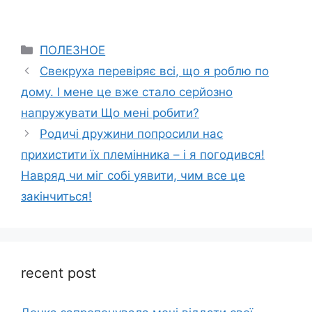
Categories
ПОЛЕЗНОЕ
Свекруха перевіряє всі, що я роблю по
дому. І мене це вже стало серйозно
напружувати Що мені робити?
Родичі дружини попросили нас
прихистити їх племінника – і я погодився!
Навряд чи міг собі уявити, чим все це
закінчиться!
recent post