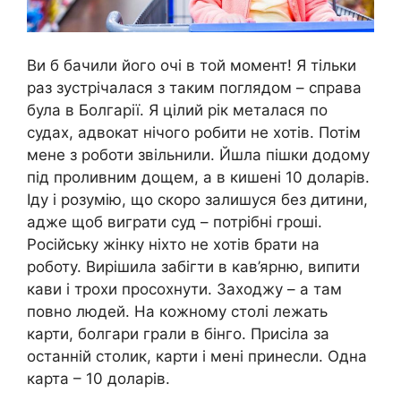
Ви б бачили його очі в той момент! Я тільки
раз зустрічалася з таким поглядом – справа
була в Болгарії. Я цілий рік металася по
судах, адвокат нічого робити не хотів. Потім
мене з роботи звільнили. Йшла пішки додому
під проливним дощем, а в кишені 10 доларів.
Іду і розумію, що скоро залишуся без дитини,
адже щоб виграти суд – потрібні гроші.
Російську жінку ніхто не хотів брати на
роботу. Вирішила забігти в кав’ярню, випити
кави і трохи просохнути. Заходжу – а там
повно людей. На кожному столі лежать
карти, болгари грали в бінго. Присіла за
останній столик, карти і мені принесли. Одна
карта – 10 доларів.