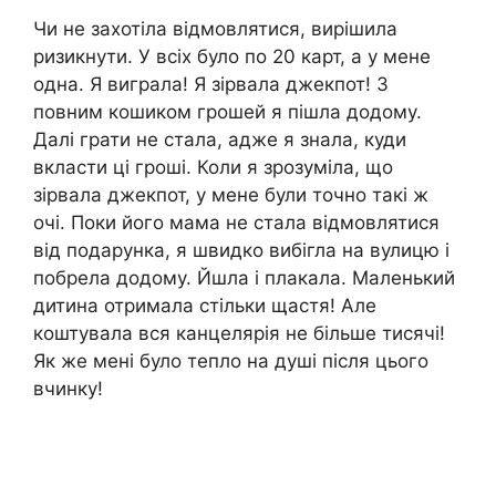
Чи не захотіла відмовлятися, вирішила
ризикнути. У всіх було по 20 карт, а у мене
одна. Я виграла! Я зірвала джекпот! З
повним кошиком грошей я пішла додому.
Далі грати не стала, адже я знала, куди
вкласти ці гроші. Коли я зрозуміла, що
зірвала джекпот, у мене були точно такі ж
очі. Поки його мама не стала відмовлятися
від подарунка, я швидко вибігла на вулицю і
побрела додому. Йшла і плакала. Маленький
дитина отримала стільки щастя! Але
коштувала вся канцелярія не більше тисячі!
Як же мені було тепло на душі після цього
вчинку!