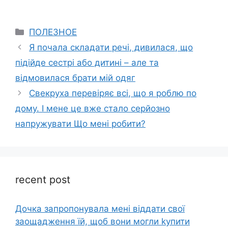
Categories
ПОЛЕЗНОЕ
Я почала складати речі, дивилася, що
підійде сестрі або дитині – але та
відмовилася брати мій одяг
Свекруха перевіряє всі, що я роблю по
дому. І мене це вже стало серйозно
напружувати Що мені робити?
recent post
Дочка запpопонувала мені віддати свої
заощадження їй, щоб вони могли kупити