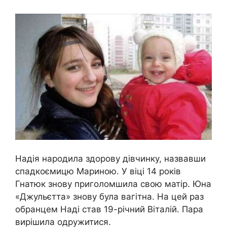
Надія народила здорову дівчинку, назвавши
спадкоємицю Мариною. У віці 14 років
Гнатюк знову приголомшила свою матір. Юна
«Джульєтта» знову була вагітна. На цей раз
обранцем Наді став 19-річний Віталій. Пара
вирішила одружитися.