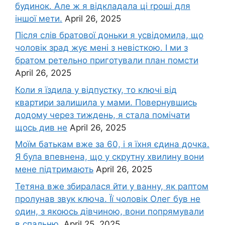
будинок. Але ж я відкладала ці rроші для
іншої мети.
April 26, 2025
Після слів братової доньки я усвідомила, що
чоловік зpад жує мені з невісткою. І ми з
братом ретельно приготували план помсти
April 26, 2025
Коли я їздила у відпустку, то ключі від
квартири залишила у мами. Повернувшись
додому через тиждень, я стала помічати
щось див не
April 26, 2025
Моїм батькам вже за 60, і я їхня єдина дочка.
Я була впевнена, що у скрутну хвилину вони
мене підтримають
April 26, 2025
Тетяна вже збиралася йти у ванну, як раптом
пролунав звук ключа. Її чоловік Олег був не
один, з якоюсь дівчиною, вони попрямували
в спальню.
April 25, 2025