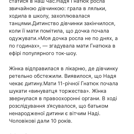
статися в наш час.Надя Гнатюк росла
звичайною дівчинкою: грала в ляльки,
ходила в школу, захоплювалася
танцями.Дитинство дівчинки закінчилося,
коли її мати помітила, що дочка почала
одужувати.»Моя дочка росла не по днях, а
по годинах», — згадувала мати Гнатюка в
ефірі популярного ток-шоу.
Жінка відправилася в лікарню, де дівчинку
ретельно обстежили. Виявилося, що Надя
чекає дитину.Мати 11-річної Гнатюк почала
шукати «винуватця торжества». Жінка
звернулася в правоохоронні органи. В ході
розслідування з’ясувалося, що батьком
ненародженої дитини є вітчим Наді.
Чоловікові дали 10 років.