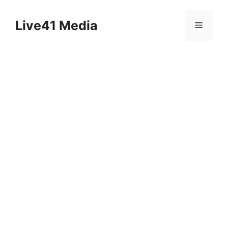
Skip
to
Live41 Media
Menu
content