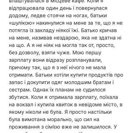
влаштувалася в місцеве кафе. Коли я
відпрацювала один день і повернулася
додому, ледве стоячи на ногах, батьки
«шулікою» накинулися на мене за те, що я не
потягла із закладу ніякої їжі. Батько кричав
на мене, називав нездарою, яка не здатна ні
на що. А я не ніяк на могла так от, просто,
без дозволу, взяти чуже. Мою першу
зарплату вони відразу розпланували,
причому так, що я з неї нічого не мала
отримати. Батьки хотіли купити продуктів про
запас і докупити одяг молодшим братам і
сестрам. Однак їх планам не судилося
збутися. Коли я отримала зарплату, поїхала
на вокзал і купила квиток в невідоме місто, в
якому ніколи не була. Я просто настільки
була вимотана морально, що сил на
проживання з сім’єю вже не залишилося. У