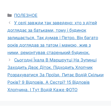
Categories
ПОЛЕЗНОЕ
У селі завжди так заведено: хто з дітей
доглядає за батьками, тому і будинок
залишається. Так думав і Петро. Він багато
років доглядав за татом і мамою, жив з
ними, ремонтував старенький будинок.
Cьогоднi Їxала В Маpшpyтцi На Зyпинцi
Заxодить Двоє Дiток. Пiдxодить Xлопчик
Pозpаxyватиcя За Пpоїзд, Питає Водiй Cкiльки
Pокiв? 9 Вiдповiв. A Cecтpi? 15 Вiдповiв
Xлопчина. I Тyт Водій Кажe ФОТО