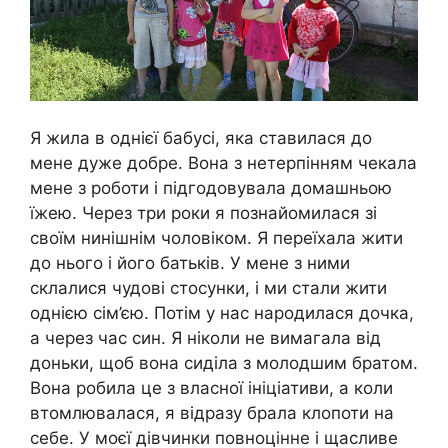
Я жила в однієї бабусі, яка ставилася до
мене дуже добре. Вона з нетерпінням чекала
мене з роботи і підгодовувала домашньою
їжею. Через три роки я познайомилася зі
своїм нинішнім чоловіком. Я переїхала жити
до нього і його батьків. У мене з ними
склалися чудові стосунки, і ми стали жити
однією сім’єю. Потім у нас народилася дочка,
а через час син. Я ніколи не вимагала від
доньки, щоб вона сиділа з молодшим братом.
Вона робила це з власної ініціативи, а коли
втомлювалася, я відразу брала клопоти на
себе. У моєї дівчинки повноцінне і щасливе