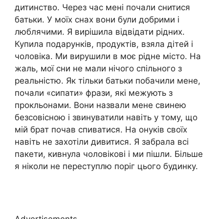
дитинство. Через час мені почали снитися
батьки. У моїх снах вони були добрими і
люблячими. Я вирішила відвідати рідних.
Купила подарунків, продуктів, взяла дітей і
чоловіка. Ми вирушили в моє рідне місто. На
жаль, мої сни не мали нічого спільного з
реальністю. Як тільки батьки побачили мене,
почали «сипати» фрази, які межують з
прокльонами. Вони назвали мене свинею
безсовісною і звинуватили навіть у тому, що
мій брат почав спиватися. На онуків своїх
навіть не захотіли дивитися. Я забрала всі
пакети, кивнула чоловікові і ми пішли. Більше
я ніколи не переступлю поріг цього будинку.
Advertisements