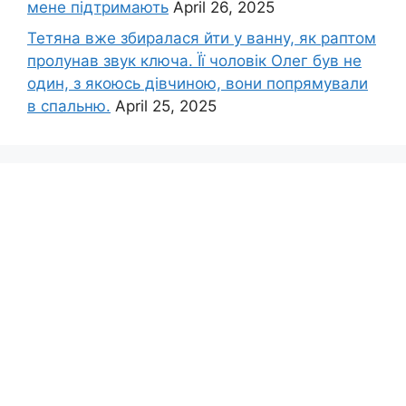
мене підтримають
April 26, 2025
Тетяна вже збиралася йти у ванну, як раптом
пролунав звук ключа. Її чоловік Олег був не
один, з якоюсь дівчиною, вони попрямували
в спальню.
April 25, 2025