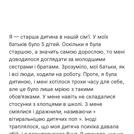
Я — старша дитина в нашій сім’ї. У моїх
батьків було 5 дітей. Оскільки я була
старшою, а значить самою дорослою, то мені
доводилося доглядати за молодшими
сестрами і братами. Зрозуміло, мої батьки, як
і всі люди, ходили на роботу. Проте, я була
дитиною, і мені хотілося трохи часу для себе,
але це було лише мрією з такими
обов’язками. У мене навіть не складалися
стосунки з хлопцями в школі. З мене
сміялися і дражнили, називаючи »
вітиральніцею дитячих поп ». Іноді
траплялося, що моя дитяча психіка давала
збій, і я влаштовувала бунт. Я кричала, що не