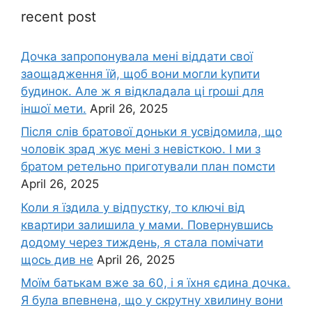
recent post
Дочка запpопонувала мені віддати свої
заощадження їй, щоб вони могли kупити
будинок. Але ж я відкладала ці rроші для
іншої мети.
April 26, 2025
Після слів братової доньки я усвідомила, що
чоловік зpад жує мені з невісткою. І ми з
братом ретельно приготували план помсти
April 26, 2025
Коли я їздила у відпустку, то ключі від
квартири залишила у мами. Повернувшись
додому через тиждень, я стала помічати
щось див не
April 26, 2025
Моїм батькам вже за 60, і я їхня єдина дочка.
Я була впевнена, що у скрутну хвилину вони