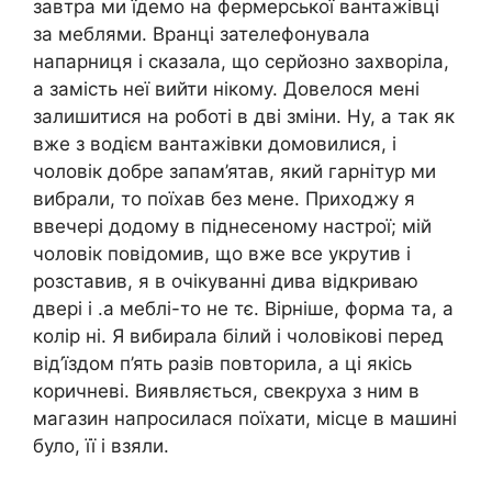
завтра ми їдемо на фермерської вантажівці
за меблями. Вранці зателефонувала
напарниця і сказала, що серйозно захворіла,
а замість неї вийти нікому. Довелося мені
залишитися на роботі в дві зміни. Ну, а так як
вже з водієм вантажівки домовилися, і
чоловік добре запам’ятав, який гарнітур ми
вибрали, то поїхав без мене. Приходжу я
ввечері додому в піднесеному настрої; мій
чоловік повідомив, що вже все укрутив і
розставив, я в очікуванні дива відкриваю
двері і .а меблі-то не тє. Вірніше, форма та, а
колір ні. Я вибирала білий і чоловікові перед
від’їздом п’ять разів повторила, а ці якісь
коричневі. Виявляється, свекруха з ним в
магазин напросилася поїхати, місце в машині
було, її і взяли.