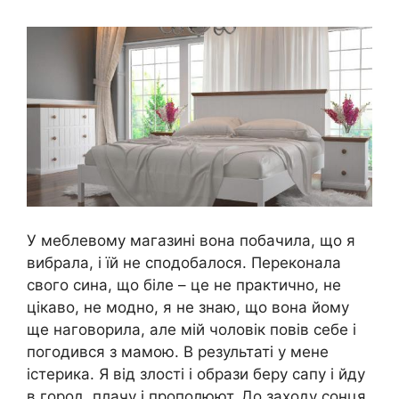
У меблевому магазині вона побачила, що я
вибрала, і їй не сподобалося. Переконала
свого сина, що біле – це не практично, не
цікаво, не модно, я не знаю, що вона йому
ще наговорила, але мій чоловік повів себе і
погодився з мамою. В результаті у мене
істерика. Я від злості і образи беру сапу і йду
в город, плачу і прополюют. До заходу сонця,