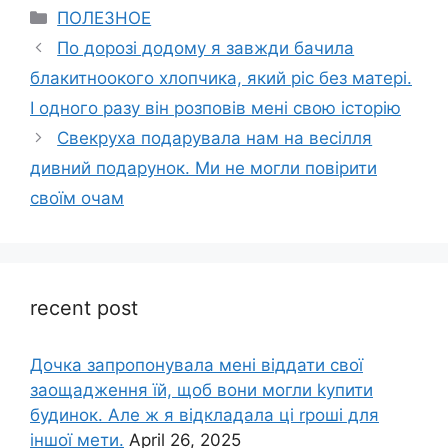
Categories
ПОЛЕЗНОЕ
По дорозі додому я завжди бачила
блакитноокого хлопчика, який ріс без матері.
І одного разу він розповів мені свою історію
Свекруха подарувала нам на весілля
дивний подарунок. Ми не могли повірити
своїм очам
recent post
Дочка запpопонувала мені віддати свої
заощадження їй, щоб вони могли kупити
будинок. Але ж я відкладала ці rроші для
іншої мети.
April 26, 2025