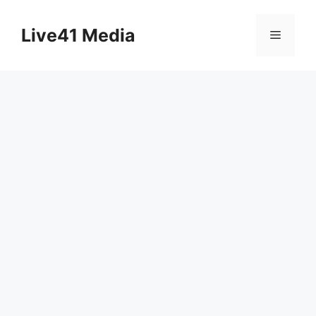
Skip
to
Live41 Media
Menu
content