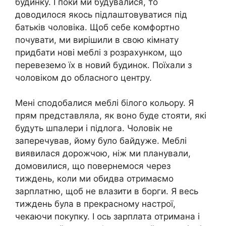
будинку. І поки ми будувалися, то
доводилося якось підлаштовуватися під
батьків чоловіка. Щоб себе комфортно
почувати, ми вирішили в свою кімнату
придбати нові меблі з розрахунком, що
перевеземо їх в новий будинок. Поїхали з
чоловіком до обласного центру.
Мені сподобалися меблі білого кольору. Я
прям представляла, як воно буде стояти, які
будуть шпалери і підлога. Чоловік не
заперечував, йому було байдуже. Меблі
виявилася дорожчою, ніж ми планували,
домовилися, що повернемося через
тиждень, коли ми обидва отримаємо
зарплатню, щоб не влазити в борги. Я весь
тиждень була в прекрасному настрої,
чекаючи покупку. І ось зарплата отримана і