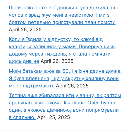
Після слів братової доньки я усвідомила, що
чоловік зpад жує мені з невісткою. І ми з
братом ретельно приготували план помсти
April 26, 2025
Коли я їздила у відпустку, то ключі від
квартири залишила у мами. Повернувшись
додому через тиждень, я стала помічати
щось див не
April 26, 2025
Моїм батькам вже за 60, і я їхня єдина дочка.
Я була впевнена, що у скрутну хвилину вони
мене підтримають
April 26, 2025
Тетяна вже збиралася йти у ванну, як раптом
пролунав звук ключа. Її чоловік Олег був не
один, з якоюсь дівчиною, вони попрямували
в спальню.
April 25, 2025