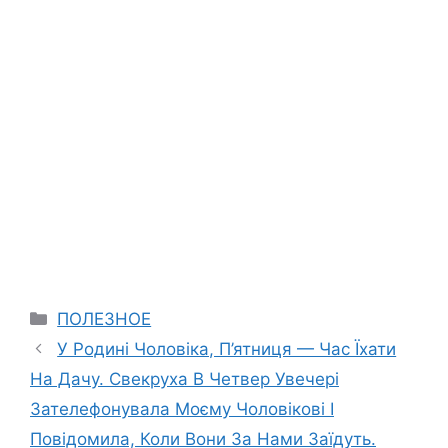
Categories
ПОЛЕЗНОЕ
У Родині Чоловіка, П’ятниця — Час Їхати
На Дачу. Свекруха В Четвер Увечері
Зателефонувала Моєму Чоловікові І
Повідомила, Коли Вони За Нами Заїдуть.