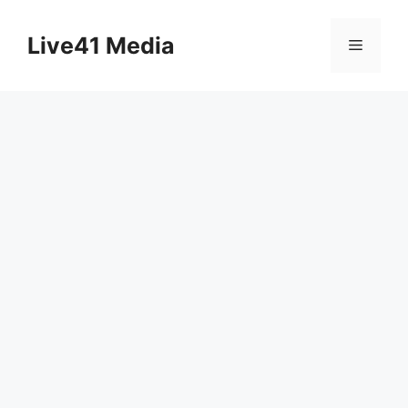
Skip
to
Live41 Media
Menu
content