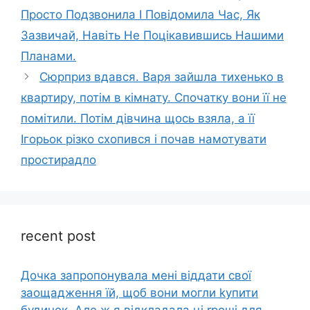
Просто Подзвонила І Повідомила Час, Як
Зазвичай, Навіть Не Поцікавившись Нашими
Планами.
Сюрприз вдався. Варя зайшла тихенько в
квартиру, потім в кімнату. Спочатку вони її не
помітили. Потім дівчина щось взяла, а її
Ігорьок різко схопився і почав намотувати
простирадло
recent post
Дочка запpопонувала мені віддати свої
заощадження їй, щоб вони могли kупити
будинок. Але ж я відкладала ці rроші для