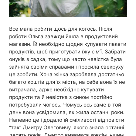
Все мала робити щось для когось. Після
роботи Ольга завжди йшла в продуктовий
магазин. Їй необхідно щодня купувати пакети
продуктів, щоб приготувати їжу сім’ї. Забрати
онуків з садка, тому що часто невістка була
зайнята своїми справами і просила свекруху
це зробити. Хоча жінка заробляла достатньо
багато коштів для їх міста, на себе вона їх не
витрачала, адже необхідно купувати
продукти та й невістка з сином постійно
потребували чогось. Чомусь ось саме в той
день вона усвідомила, як жила останні роки.
Напевно це і додало їй сміливості відповісти
“так” Дмитру Олеговичу, якого знала останні
десять років. Дмитро виявився зовсім іншим