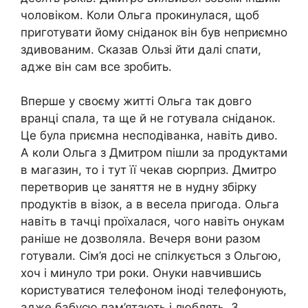
чоловіком. Коли Ольга прокинулася, щоб
приготувати йому сніданок він був неприємно
здивованим. Сказав Ользі йти далі спати,
адже він сам все зробить.
Вперше у своєму житті Ольга так довго
вранці спала, та ще й не готувала сніданок.
Це була приємна несподіванка, навіть диво.
А коли Ольга з Дмитром пішли за продуктами
в магазин, то і тут її чекав сюрприз. Дмитро
перетворив це заняття не в нудну збірку
продуктів в візок, а в весела пригода. Ольга
навіть в тачці проїхалася, чого навіть онукам
раніше не дозволяла. Вечеря вони разом
готували. Сім’я досі не спілкується з Ольгою,
хоч і минуло три роки. Онуки навчившись
користуватися телефоном іноді телефонують,
адже бабусю пам’ятають і люблять. З