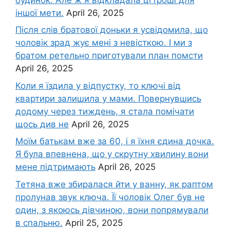
іншої мети.
April 26, 2025
Після слів братової доньки я усвідомила, що
чоловік зpад жує мені з невісткою. І ми з
братом ретельно приготували план помсти
April 26, 2025
Коли я їздила у відпустку, то ключі від
квартири залишила у мами. Повернувшись
додому через тиждень, я стала помічати
щось див не
April 26, 2025
Моїм батькам вже за 60, і я їхня єдина дочка.
Я була впевнена, що у скрутну хвилину вони
мене підтримають
April 26, 2025
Тетяна вже збиралася йти у ванну, як раптом
пролунав звук ключа. Її чоловік Олег був не
один, з якоюсь дівчиною, вони попрямували
в спальню.
April 25, 2025