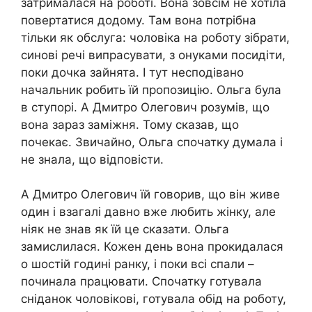
затрималася на роботі. Вона зовсім не хотіла
повертатися додому. Там вона потрібна
тільки як обслуга: чоловіка на роботу зібрати,
синові речі випрасувати, з онуками посидіти,
поки дочка зайнята. І тут несподівано
начальник робить їй пропозицію. Ольга була
в ступорі. А Дмитро Олегович розумів, що
вона зараз заміжня. Тому сказав, що
почекає. Звичайно, Ольга спочатку думала і
не знала, що відповісти.
А Дмитро Олегович їй говорив, що він живе
один і взагалі давно вже любить жінку, але
ніяк не знав як їй це сказати. Ольга
замислилася. Кожен день вона прокидалася
о шостій годині ранку, і поки всі спали –
починала працювати. Спочатку готувала
сніданок чоловікові, готувала обід на роботу,