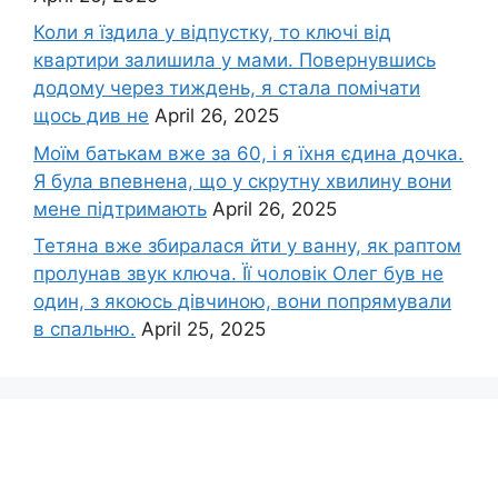
Коли я їздила у відпустку, то ключі від
квартири залишила у мами. Повернувшись
додому через тиждень, я стала помічати
щось див не
April 26, 2025
Моїм батькам вже за 60, і я їхня єдина дочка.
Я була впевнена, що у скрутну хвилину вони
мене підтримають
April 26, 2025
Тетяна вже збиралася йти у ванну, як раптом
пролунав звук ключа. Її чоловік Олег був не
один, з якоюсь дівчиною, вони попрямували
в спальню.
April 25, 2025