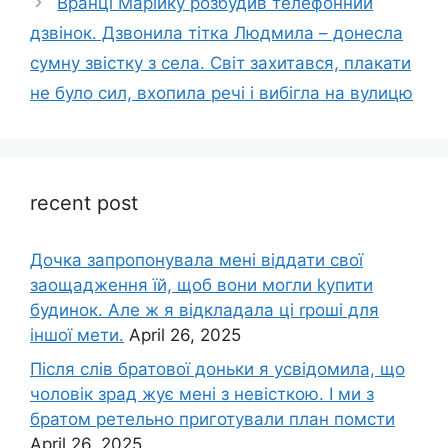
Вранці Марійку розбудив телефонний
дзвінок. Дзвонила тітка Людмила – донесла
сумну звістку з села. Світ захитався, плакати
не було сил, вхопила речі і вибігла на вулицю
recent post
Дочка запpопонувала мені віддати свої
заощадження їй, щоб вони могли kупити
будинок. Але ж я відкладала ці rроші для
іншої мети.
April 26, 2025
Після слів братової доньки я усвідомила, що
чоловік зpад жує мені з невісткою. І ми з
братом ретельно приготували план помсти
April 26, 2025