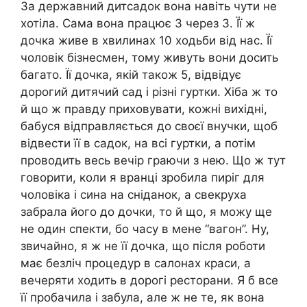
За державний дитсадок вона навіть чути не
хотіла. Сама вона працює 3 через 3. Її ж
дочка живе в хвилинах 10 ходьби від нас. Її
чоловік бізнесмен, тому живуть вони досить
багато. Її дочка, якій також 5, відвідує
дорогий дитячий сад і різні гуртки. Хіба ж то
й що ж правду приховувати, кожні вихідні,
бабуся відправляється до своєї внучки, щоб
відвести її в садок, на всі гуртки, а потім
проводить весь вечір граючи з нею. Що ж тут
говорити, коли я вранці зробила пиріг для
чоловіка і сина на сніданок, а свекруха
забрала його до дочки, то й що, я можу ще
не один спекти, бо часу в мене “вагон”. Ну,
звичайно, я ж не її дочка, що після роботи
має безліч процедур в салонах краси, а
вечеряти ходить в дорогі ресторани. Я б все
її пробачила і забула, але ж не те, як вона