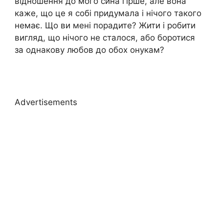
відношення до мого сина гірше, але вона
каже, що це я собі придумала і нічого такого
немає. Що ви мені порадите? Жити і робити
вигляд, що нічого не сталося, або боротися
за однакову любов до обох онукам?
Advertisements