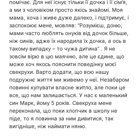
помічає. Для неї існує тільки її дочка і її сім’я,
а ми з чоловіком просто якісь знайомі. Моя
мама, хоча і живе дуже далеко, і підтримує, і
заспокоює мене, мовляв: “Розумієш, доню,
мами часто люблять онуків від дочок більше,
ніж синів, адже їх народила їх дочка, а ось в
такому випадку – то чужа дитина” . Я не
зовсім вірю в цю маячню, але це єдине, що
може хоч якось пояснити поведінку моєї
свекрухи. Варто додати, що всю нашу
подружнє життя ми живемо у неї. Незабаром
повинні купувати власне житло, але поки це
все, що нам залишається. У нас є маленький
син Марк, йому 5 років. Свекруха мене
переконала, що поки хлопчик в школу не
піде, то я повинна за ним дивитися, так
вигідніше, ніж наймати няню.