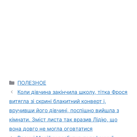
Categories
ПОЛЕЗНОЕ
Коли дівчина закінчила школу, тітка Фрося
витягла зі скрині блакитний конверт і,
вручивши його дівчині, поспішно вийшла з
кімнати. Зміст листа так вразив Лідію, що
вона довго не могла оговтатися