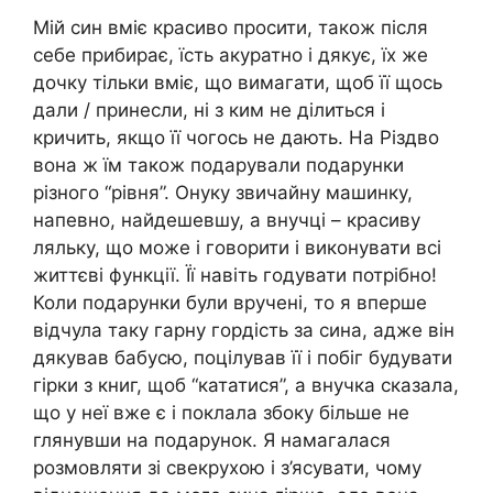
Мій син вміє красиво просити, також після
себе прибирає, їсть акуратно і дякує, їх же
дочку тільки вміє, що вимагати, щоб її щось
дали / принесли, ні з ким не ділиться і
кричить, якщо її чогось не дають. На Різдво
вона ж їм також подарували подарунки
різного “рівня”. Онуку звичайну машинку,
напевно, найдешевшу, а внучці – красиву
ляльку, що може і говорити і виконувати всі
життєві функції. Її навіть годувати потрібно!
Коли подарунки були вручені, то я вперше
відчула таку гарну гордість за сина, адже він
дякував бабусю, поцілував її і побіг будувати
гірки з книг, щоб “кататися”, а внучка сказала,
що у неї вже є і поклала збоку більше не
глянувши на подарунок. Я намагалася
розмовляти зі свекрухою і з’ясувати, чому