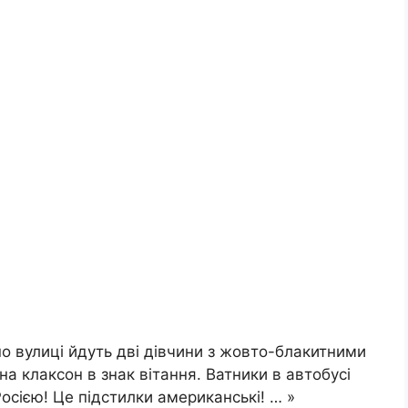
по вулиці йдуть дві дівчини з жовто-блакитними
на клаксон в знак вітання. Ватники в автобусі
Росією! Це підстилки американські! … »