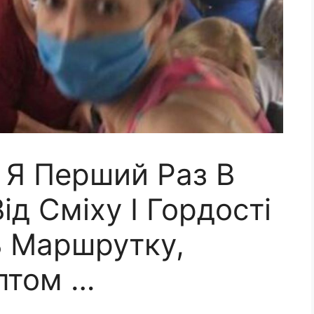
 Я Перший Раз В
ід Сміху І Гордості
 В Маршрутку,
птом …