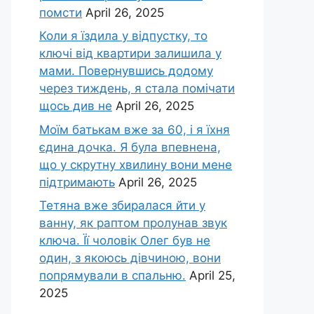
помсти
April 26, 2025
Коли я їздила у відпустку, то
ключі від квартири залишила у
мами. Повернувшись додому
через тиждень, я стала помічати
щось див не
April 26, 2025
Моїм батькам вже за 60, і я їхня
єдина дочка. Я була впевнена,
що у скрутну хвилину вони мене
підтримають
April 26, 2025
Тетяна вже збиралася йти у
ванну, як раптом пролунав звук
ключа. Її чоловік Олег був не
один, з якоюсь дівчиною, вони
попрямували в спальню.
April 25,
2025