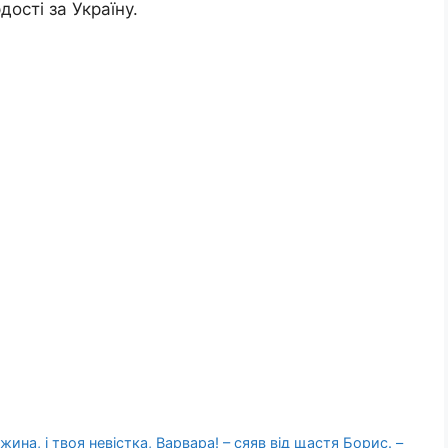
дості за Україну.
ина, і твоя невістка, Варвара! – сяяв від щастя Борис. –