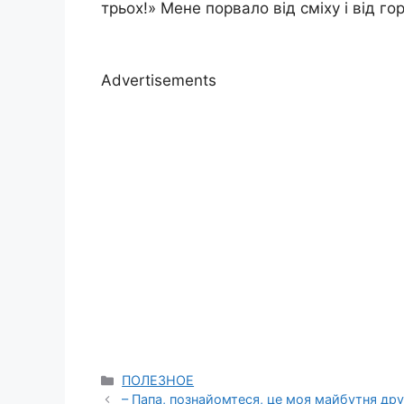
трьох!» Мене порвало від сміху і від гор
Advertisements
Categories
ПОЛЕЗНОЕ
– Папа, познайомтеся, це моя майбутня друж