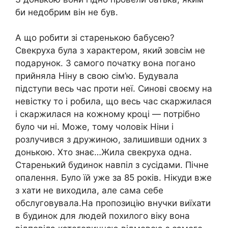
би недобрим він не був.
А що робити зі старенькою бабусею?
Свекруха була з характером, який зовсім не
подарунок. З самого початку вона погано
прийняла Ніну в свою сім’ю. Будувала
підступи весь час проти неї. Синові своєму на
невістку то і робила, що весь час скаржилася
і скаржилася на кожному кроці — потрібно
було чи ні. Може, тому чоловік Ніни і
розлучився з дружиною, залишивши одних з
донькою. Хто знає…Жила свекруха одна.
Старенький будинок навпіл з сусідами. Пічне
опалення. Було їй уже за 85 років. Нікуди вже
з хати не виходила, але сама себе
обслуговувала.На пропозицію внучки виїхати
в будинок для людей похилого віку вона