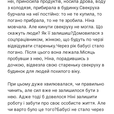
неї, приносила продуктів, носила дрова, воду
з колодязя, прибирала в будинку.Свекруха
бурчала на неї постійно: то не те купила, то
погано прибрала, то не те зробила. Ніна
мовчала. Але кинути свекруху не могла. Що
скажуть люди? Як її залишиш?Домовилася з
соцпрацівником, жінкою, що будуть по черзі
відвідувати стареньку.Через рік бабусі стало
погано. Після цього вона лежала.Місяць
пробувши з нею, Ніна, порадившись з
дочкою, відвезла свою стареньку свекруху в
будинок для людей похилого віку.
При цьому дуже хвилювалася, чи правильно
чинить, але сил вже не залишилося бути з
нею. Адже тоді б довелося Ніні залишити
роботу і забути про своє особисте життя. Але
чи варто було це того?Бабусі не стало через