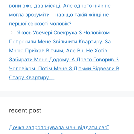
вони вже два місяці. Але одного ніяк не
могла зрозуміти – навіщо такій жінці не
першої свіжості чоловік?
Якось Увечері Свекруха З Чоловіком
Попросили Мене Звільнити Квартиру. За
Мною Приїхав Вітчим, Але Він Не Хотів
Забирати Мене Додому, А Довго Говорив З
Чоловіком. Потім Мене З Дітьми Відвезли В
Стару Квартиру …
recent post
Дочка запpопонувала мені віддати свої