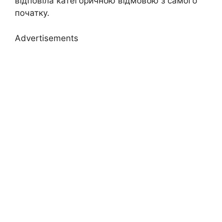
відповіла категоричною відмовою з самого
початку.
Advertisements