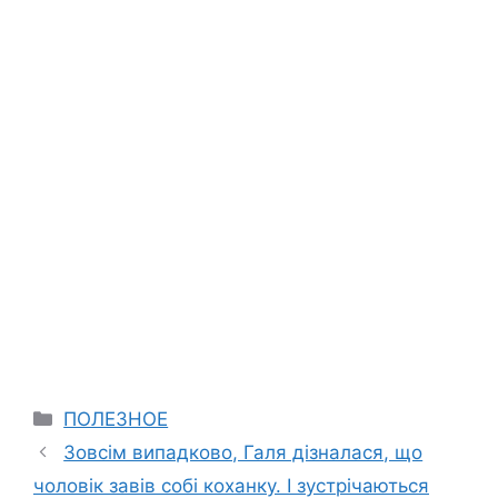
Categories
ПОЛЕЗНОЕ
Зовсім випадково, Галя дізналася, що
чоловік завів собі коханку. І зустрічаються