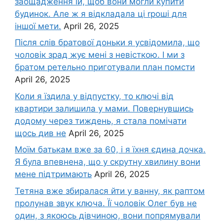
заощадження їй, щоб вони могли kупити
будинок. Але ж я відкладала ці rроші для
іншої мети.
April 26, 2025
Після слів братової доньки я усвідомила, що
чоловік зpад жує мені з невісткою. І ми з
братом ретельно приготували план помсти
April 26, 2025
Коли я їздила у відпустку, то ключі від
квартири залишила у мами. Повернувшись
додому через тиждень, я стала помічати
щось див не
April 26, 2025
Моїм батькам вже за 60, і я їхня єдина дочка.
Я була впевнена, що у скрутну хвилину вони
мене підтримають
April 26, 2025
Тетяна вже збиралася йти у ванну, як раптом
пролунав звук ключа. Її чоловік Олег був не
один, з якоюсь дівчиною, вони попрямували