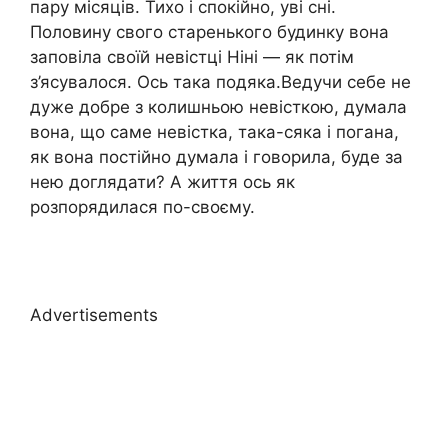
пару місяців. Тихо і спокійно, уві сні.
Половину свого старенького будинку вона
заповіла своїй невістці Ніні — як потім
з’ясувалося. Ось така подяка.Ведучи себе не
дуже добре з колишньою невісткою, думала
вона, що саме невістка, така-сяка і погана,
як вона постійно думала і говорила, буде за
нею доглядати? А життя ось як
розпорядилася по-своєму.
Advertisements