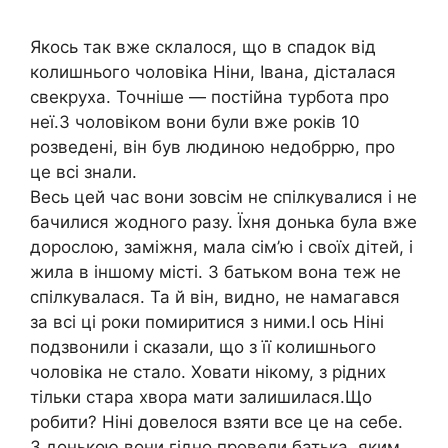
Якось так вже склалося, що в спадок від
колишнього чоловіка Ніни, Івана, дісталася
свекруха. Точніше — постійна турбота про
неї.З чоловіком вони були вже років 10
розведені, він був людиною недобррю, про
це всі знали.
Весь цей час вони зовсім не спілкувалися і не
бачилися жодного разу. Їхня донька була вже
дорослою, заміжня, мала сім’ю і своїх дітей, і
жила в іншому місті. З батьком вона теж не
спілкувалася. Та й він, видно, не намагався
за всі ці роки помиритися з ними.І ось Ніні
подзвонили і сказали, що з її колишнього
чоловіка не стало. Ховати нікому, з рідних
тільки стара хвора мати залишилася.Що
робити? Ніні довелося взяти все це на себе.
З донькою вони гідно провели батька, яким