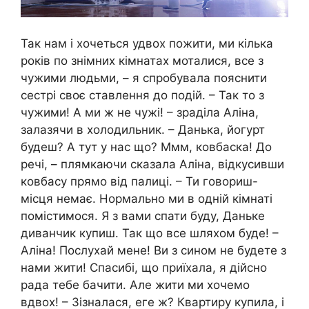
Так нам і хочеться удвох пожити, ми кілька
років по знімних кімнатах моталися, все з
чужими людьми, – я спробувала пояснити
сестрі своє ставлення до подій. – Так то з
чужими! А ми ж не чужі! – зраділа Аліна,
залазячи в холодильник. – Данька, йогурт
будеш? А тут у нас що? Ммм, ковбаска! До
речі, – плямкаючи сказала Аліна, відкусивши
ковбасу прямо від палиці. – Ти говориш-
місця немає. Нормально ми в одній кімнаті
помістимося. Я з вами спати буду, Даньке
диванчик купиш. Так що все шляхом буде! –
Аліна! Послухай мене! Ви з сином не будете з
нами жити! Спасибі, що приїхала, я дійсно
рада тебе бачити. Але жити ми хочемо
вдвох! – Зізналася, еге ж? Квартиру купила, і