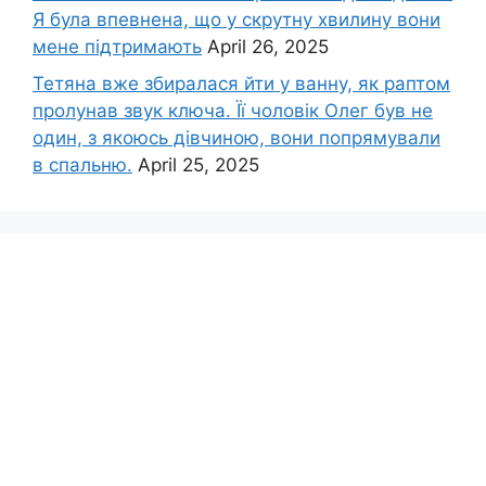
Я була впевнена, що у скрутну хвилину вони
мене підтримають
April 26, 2025
Тетяна вже збиралася йти у ванну, як раптом
пролунав звук ключа. Її чоловік Олег був не
один, з якоюсь дівчиною, вони попрямували
в спальню.
April 25, 2025