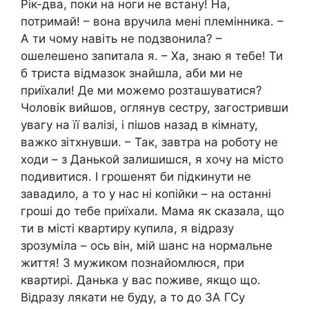
Рік-два, поки на ноги не встану! На,
потримай! – вона вручила мені племінника. –
А ти чому навіть не подзвонила? –
ошелешено запитала я. – Ха, знаю я тебе! Ти
б триста відмазок знайшла, аби ми не
приїхали! Де ми можемо розташуватися?
Чоловік вийшов, оглянув сестру, загостривши
увагу на її валізі, і пішов назад в кімнату,
важко зітхнувши. – Так, завтра на роботу не
ходи – з Данькой залишишся, я хочу на місто
подивитися. І грошенят би підкинути не
завадило, а то у нас ні копійки – на останні
гроші до тебе приїхали. Мама як сказала, що
ти в місті квартиру купила, я відразу
зрозуміла – ось він, мій шанс на нормальне
життя! З мужиком познайомлюся, при
квартирі. Данька у вас поживе, якщо що.
Відразу лякати не буду, а то до ЗА ГСу