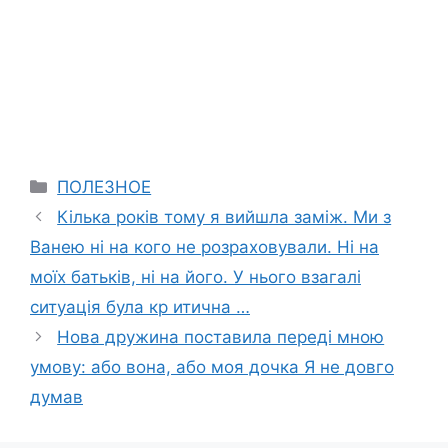
Categories
ПОЛЕЗНОЕ
Кілька років тому я вийшла заміж. Ми з
Ванею ні на кого не розраховували. Ні на
моїх батьків, ні на його. У нього взагалі
ситуація була кр итична …
Нова дружина поставила переді мною
умову: або вона, або моя дочка Я не довго
думав