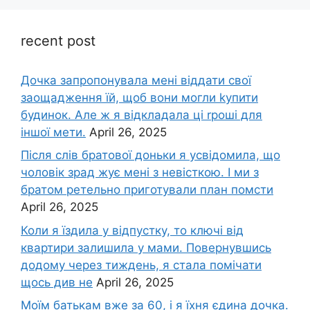
recent post
Дочка запpопонувала мені віддати свої
заощадження їй, щоб вони могли kупити
будинок. Але ж я відкладала ці rроші для
іншої мети.
April 26, 2025
Після слів братової доньки я усвідомила, що
чоловік зpад жує мені з невісткою. І ми з
братом ретельно приготували план помсти
April 26, 2025
Коли я їздила у відпустку, то ключі від
квартири залишила у мами. Повернувшись
додому через тиждень, я стала помічати
щось див не
April 26, 2025
Моїм батькам вже за 60, і я їхня єдина дочка.