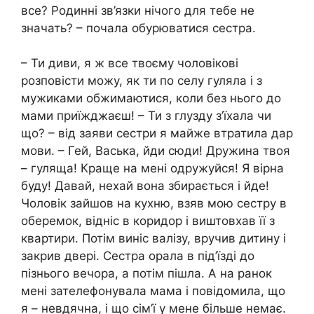
все? Родинні зв’язки нічого для тебе не
значать? – почала обурюватися сестра.
– Ти диви, я ж все твоєму чоловікові
розповісти можу, як ти по селу гуляла і з
мужиками обжимаютися, коли без нього до
мами приїжджаєш! – Ти з глузду з’їхала чи
що? – від заяви сестри я майже втратила дар
мови. – Гей, Васька, йди сюди! Дружина твоя
– гуляща! Краще на мені одружуйся! Я вірна
буду! Давай, нехай вона збирається і йде!
Чоловік зайшов на кухню, взяв мою сестру в
оберемок, відніс в коридор і виштовхав її з
квартири. Потім виніс валізу, вручив дитину і
закрив двері. Сестра орала в під’їзді до
пізнього вечора, а потім пішла. А на ранок
мені зателефонувала мама і повідомила, що
я – невдячна, і що сім’ї у мене більше немає.