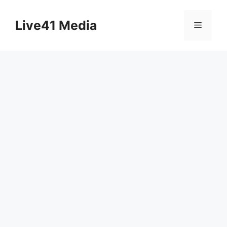
Skip
to
Live41 Media
Menu
content