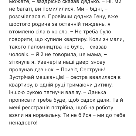
можете, – заздрісно сказав дядько. – Ні, ми
не багаті, ви помилилися. Ми – бідні, –
розсміялася я. Провівши дядька Гену, вже
шостого родича за останній тиждень, я
втомлено сіла в крісло. – Не треба було
говорити, що купили квартиру. Коли знімали,
такого паломництва не було, – сказав
чоловік. – Я й не говорила, це мама, –
зітхнула я. Увечері в наші двері знову
пролунав дзвінок. – Привіт, Сеструнь!
Зустрічай мешканців! – сестра ввалилася в
квартиру, в одній руці тримаючи дитину,
іншою рукою тягнучи валізу. – Данька
прописати треба буде, щоб садок дали. Та й
мені реєстрація потрібна, щоб на роботу
взяли на нормальну. Ти не бійся – ми до тебе
ненадовго!