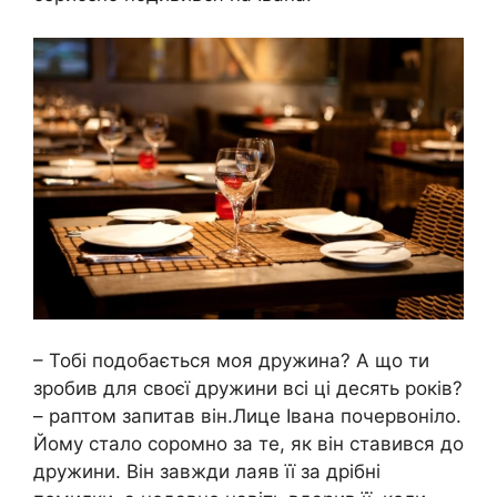
– Тобі подобається моя дружина? A що ти
зробив для своєї дружини всі ці десять років?
– раптом запитав він.Лице Івана почервоніло.
Йому стало соромно за те, як він ставився до
дружини. Він завжди лаяв її за дрібні