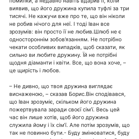
помилки, а недавно навіть вдарив її, коли
виявив, що його дружина купила туфлі за три
тисячі. Не кажучи вже про те, що він ніколи
не робив нічого для неї. І тоді Іван все
зрозумів: він просто її не любив.Шлюб не є
одностороннім зобов’язанням. Не потрібно
чекати особливих випадків, щоб сказати, як
сильно ви любите дружину. Їй не потрібні
щодня діаманти і квіти. Все, що вона хоче, –
це щирість і любов.
– Не дивно, що твоя дружина виглядає
виснаженою, – сказав Борис.Він сподівався,
що Іван зрозуміє, скільком його дружина
пожертвувала заради своєї сім’ї. Весь цей
час він лише хотів, щоб його дружина
служила йому і їх сім’ї. Але потім зрозумів, що
так не повинно бути.- Буду змінюватися, буду