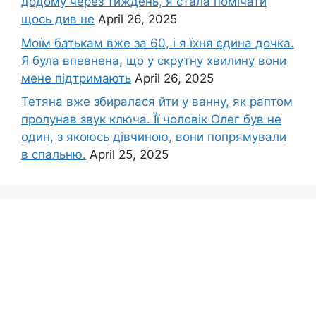
додому через тиждень, я стала помічати
щось див не
April 26, 2025
Моїм батькам вже за 60, і я їхня єдина дочка.
Я була впевнена, що у скрутну хвилину вони
мене підтримають
April 26, 2025
Тетяна вже збиралася йти у ванну, як раптом
пролунав звук ключа. Її чоловік Олег був не
один, з якоюсь дівчиною, вони попрямували
в спальню.
April 25, 2025