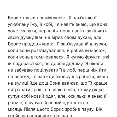
Борис тільки посміхнувся:- Я пам’ятаю її
улюблену їжу, її хобі, і я навіть знаю, що вона
хоче сказати, перш ніж вона навіть закінчить
свою думку.Іван не вірив своїм вухам, але
Борис продовжував:- Я зав’язував їй шнурки,
коли вони розв’язувалися. Я робив їй масаж,
коли вона втомлювалася. Я купую фрукти, які
їй подобаються, по дорозі додому. Я ніколи
не забуваю поцілувати її в лоб, перш ніж йти
на роботу, і я завжди заберу її з роботи, якщо
на вулиці йде дощ.Вона вважає, що їй краще
витрачати гроші на свою сім’ю, і тому рідко
купує собі новий одяг, але, оскільки я знаю її
розмір, я купую їй новий одяг кожен
місяць.Після цього Борис зробив паузу. Він
серйозно подивився на Івана.