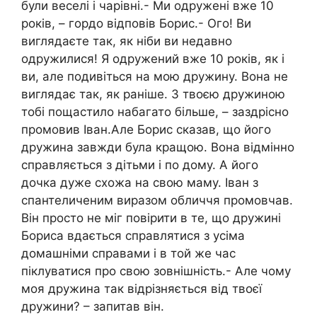
були веселі і чарівні.- Ми одружені вже 10
років, – гордо відповів Борис.- Ого! Ви
виглядаєте так, як ніби ви недавно
одружилися! Я одружений вже 10 років, як і
ви, але подивіться на мою дружину. Вона не
виглядає так, як раніше. З твоєю дружиною
тобі пощастило набагато більше, – заздрісно
промовив Іван.Але Борис сказав, що його
дружина завжди була кращою. Вона відмінно
справляється з дітьми і по дому. A його
дочка дуже схожа на свою маму. Іван з
спантеличеним виразом обличчя промовчав.
Він просто не міг повірити в те, що дружині
Бориса вдається справлятися з усіма
домашніми справами і в той же час
піклуватися про свою зовнішність.- Але чому
моя дружина так відрізняється від твоєї
дружини? – запитав він.