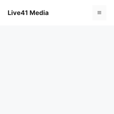
Skip
to
Live41 Media
Menu
content