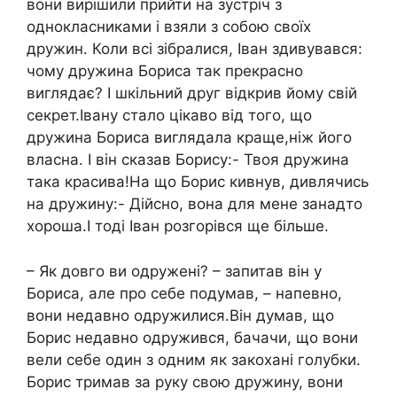
вони вирішили прийти на зустріч з
однокласниками і взяли з собою своїх
дружин. Коли всі зібралися, Іван здивувався:
чому дружина Бориса так прекрасно
виглядає? І шкільний друг відкрив йому свій
секрет.Івану стало цікаво від того, що
дружина Бориса виглядала краще,ніж його
власна. І він сказав Борису:- Твоя дружина
така красива!На що Борис кивнув, дивлячись
на дружину:- Дійсно, вона для мене занадто
хороша.І тоді Іван розгорівся ще більше.
– Як довго ви одружені? – запитав він у
Бориса, але про себе подумав, – напевно,
вони недавно одружилися.Він думав, що
Борис недавно одружився, бачачи, що вони
вели себе один з одним як закохані голубки.
Борис тримав за руку свою дружину, вони