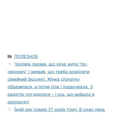
Categories
ПОЛЕЗНОЕ
Чоловік сказав, що хоче жити “по-
чесному” і заявив, що треба розділити
сімейний бюджет. Жінка спочатку
образилася, а потім сіла і порахувала. З
радістю погодилася – і ось, що вийшло в
результаті
Їхній син помер 27 років тому. В один день