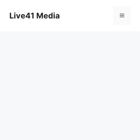
Skip
to
Live41 Media
Menu
content