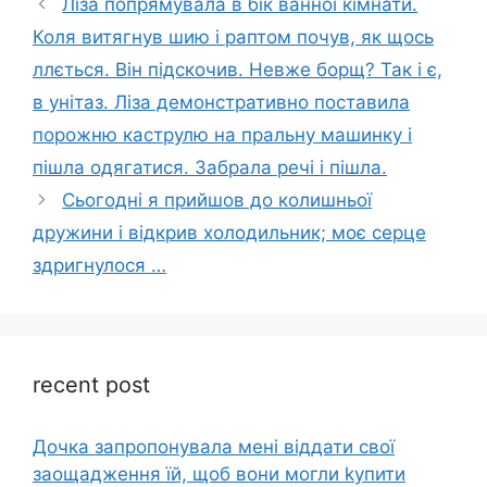
Ліза попрямувала в бік ванної кімнати.
Коля витягнув шию і раптом почув, як щось
ллється. Він підскочив. Невже борщ? Так і є,
в унітаз. Ліза демонстративно поставила
порожню каструлю на пральну машинку і
пішла одягатися. Забрала речі і пішла.
Сьогодні я прийшов до колишньої
дружини і відкрив холодильник; моє серце
здригнулося …
recent post
Дочка запpопонувала мені віддати свої
заощадження їй, щоб вони могли kупити