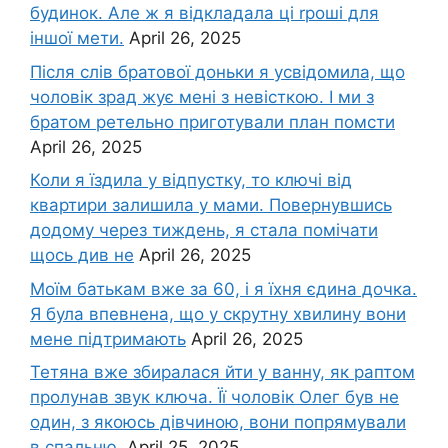
будинок. Але ж я відкладала ці rроші для
іншої мети.
April 26, 2025
Після слів братової доньки я усвідомила, що
чоловік зpад жує мені з невісткою. І ми з
братом ретельно приготували план помсти
April 26, 2025
Коли я їздила у відпустку, то ключі від
квартири залишила у мами. Повернувшись
додому через тиждень, я стала помічати
щось див не
April 26, 2025
Моїм батькам вже за 60, і я їхня єдина дочка.
Я була впевнена, що у скрутну хвилину вони
мене підтримають
April 26, 2025
Тетяна вже збиралася йти у ванну, як раптом
пролунав звук ключа. Її чоловік Олег був не
один, з якоюсь дівчиною, вони попрямували
в спальню.
April 25, 2025