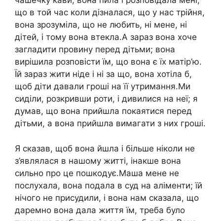
чашечку кави, вона пила і розповідала мені,
що в той час коли дізналася, що у нас трійня,
вона зрозуміла, що не любить, ні мене, ні
дітей, і тому вона втекла.А зараз вона хоче
загладити провину перед дітьми; вона
вирішила розповісти їм, що вона є їх матір’ю.
Їй зараз жити ніде і ні за що, вона хотіла б,
щоб діти давали гроші на її утримання.Ми
сиділи, розкривши роти, і дивилися на неї; я
думав, що вона прийшла покаятися перед
дітьми, а вона прийшла вимагати з них гроші.
Я сказав, щоб вона йшла і більше ніколи не
з’являлася в нашому житті, інакше вона
сильно про це пошкодує.Маша мене не
послухала, вона подала в суд на аліменти; їй
нічого не присудили, і вона нам сказала, що
даремно вона дала життя їм, треба було