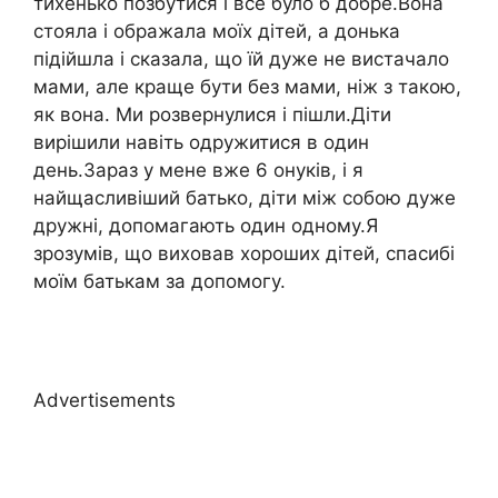
тихенько позбутися і все було б добре.Вона
стояла і ображала моїх дітей, а донька
підійшла і сказала, що їй дуже не вистачало
мами, але краще бути без мами, ніж з такою,
як вона. Ми розвернулися і пішли.Діти
вирішили навіть одружитися в один
день.Зараз у мене вже 6 онуків, і я
найщасливіший батько, діти між собою дуже
дружні, допомагають один одному.Я
зрозумів, що виховав хороших дітей, спасибі
моїм батькам за допомогу.
Advertisements