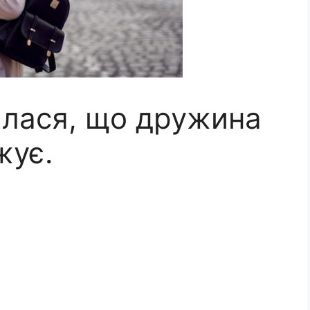
алася, що дружина
жує.