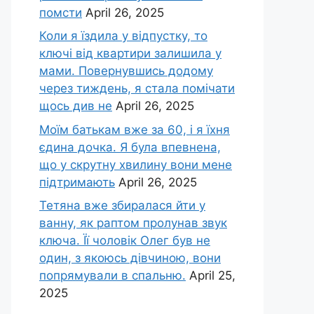
помсти
April 26, 2025
Коли я їздила у відпустку, то
ключі від квартири залишила у
мами. Повернувшись додому
через тиждень, я стала помічати
щось див не
April 26, 2025
Моїм батькам вже за 60, і я їхня
єдина дочка. Я була впевнена,
що у скрутну хвилину вони мене
підтримають
April 26, 2025
Тетяна вже збиралася йти у
ванну, як раптом пролунав звук
ключа. Її чоловік Олег був не
один, з якоюсь дівчиною, вони
попрямували в спальню.
April 25,
2025