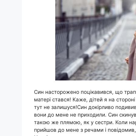
Син насторожено поцікавився, що трапи
матері стався! Каже, дітей я на стороні
тут не залишуся!Син докірливо подивив
вони до мене не приходили. Син скину
такою же плямою, як у сестри. Коли на
прийшов до мене з речами і повідомив,