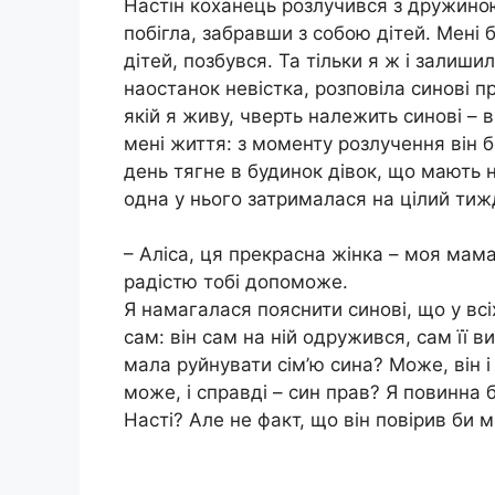
Настін коханець розлучився з дружиною
побігла, забравши з собою дітей. Мені б
дітей, позбувся. Та тільки я ж і залиш
наостанок невістка, розповіла синові про
якій я живу, чверть належить синові – 
мені життя: з моменту розлучення він б
день тягне в будинок дівок, що мають 
одна у нього затрималася на цілий тиж
– Аліса, ця прекрасна жінка – моя мама
радістю тобі допоможе.
Я намагалася пояснити синові, що у вс
сам: він сам на ній одружився, сам її в
мала руйнувати сім’ю сина? Може, він і 
може, і справді – син прав? Я повинна 
Насті? Але не факт, що він повірив би м