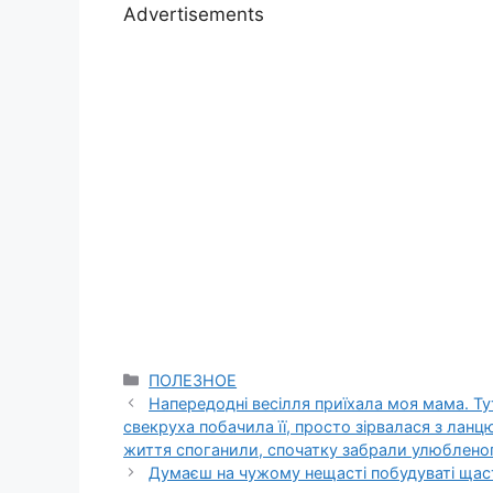
Advertisements
Categories
ПОЛЕЗНОЕ
Напередодні весілля приїхала моя мама. Ту
свекруха побачила її, просто зірвалася з ланц
життя споганили, спочатку забрали улюбленог
Думаєш на чужому нещасті побудуваті щас