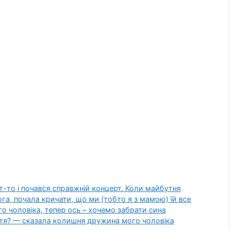
т-то і почався справжній концерт. Коли майбутня
юга, почала кричати, що ми (тобто я з мамою) їй все
о чоловіка, тепер ось – хочемо забрати сина
тя? — сказала колишня дружина мого чоловіка