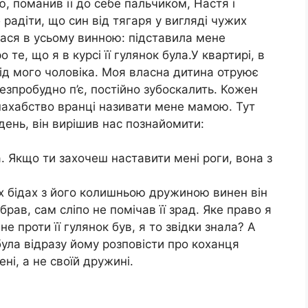
, поманив її до себе пальчиком, Настя і
 радіти, що син від тягаря у вигляді чужих
илася в усьому винною: підставила мене
 те, що я в курсі її гулянок була.У квартирі, в
від мого чоловіка. Моя власна дитина отруює
езпробудно п’є, постійно зубоскалить. Кожен
нахабство вранці називати мене мамою. Тут
день, він вирішив нас познайомити:
. Якщо ти захочеш наставити мені роги, вона з
іх бідах з його колишньою дружиною винен він
ибрав, сам сліпо не помічав її зрад. Яке право я
не проти її гулянок був, я то звідки знала? А
була відразу йому розповісти про коханця
ені, а не своїй дружині.