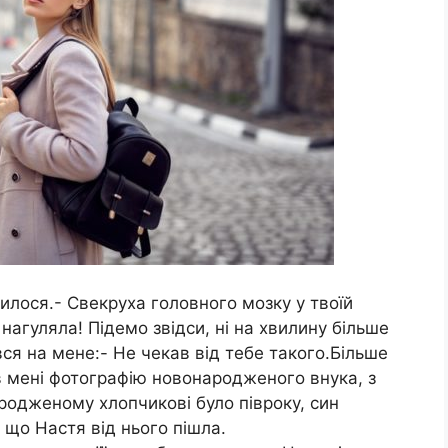
лося.- Свекруха головного мозку у твоїй
 нагуляла! Підемо звідси, ні на хвилину більше
ся на мене:- Не чекав від тебе такого.Більше
в мені фотографію новонародженого внука, з
родженому хлопчикові було півроку, син
 що Настя від нього пішла.