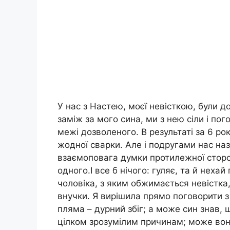
У нас з Настею, моєї невісткою, були до
заміж за мого сина, ми з нею сіли і по
межі дозволеного. В результаті за 6 рок
жодної сварки. Але і подругами нас наз
взаємоповага думки протилежної сторо
одного.І все б нічого: гуляє, та й нехай 
чоловіка, з яким обжимається невістка,
внучки. Я вирішила прямо поговорити з
пляма – дурний збіг; а може син знав, 
цілком зрозумілим причинам; може вони 