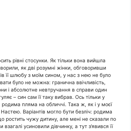
сить рівні стосунки. Як тільки вона вийшла
говорили, як дві розумні жінки, обговоривши
ів її шлюбу з моїм сином, у нас з нею не було
вати було не можна: гранична ввічливість,
ни і абсолютне невтручання в справи один
гуляє – син сам її таку вибрав. Ось тільки у
 родима пляма на обличчі. Така ж, як і у моєї
 Настею. Варіантів могло бути безліч: родима
що ростить чужу дитину, але мені не сказали по
взагалі усиновили дівчинку, а тут з’явився її