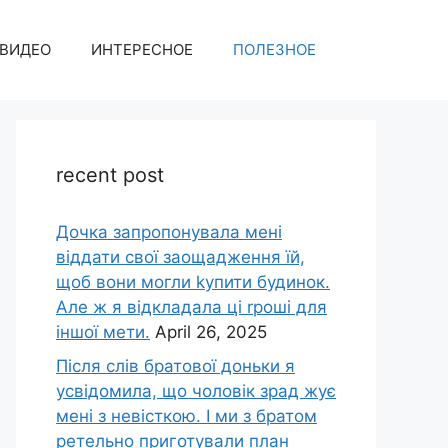
ВИДЕО
ИНТЕРЕСНОЕ
ПОЛЕЗНОЕ
recent post
Дочка запpопонувала мені
віддати свої заощадження їй,
щоб вони могли kупити будинок.
Але ж я відкладала ці rроші для
іншої мети.
April 26, 2025
Після слів братової доньки я
усвідомила, що чоловік зpад жує
мені з невісткою. І ми з братом
ретельно приготували план