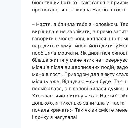
біологічний батько і закохався в прий
про погане, я покликала Настю в гості.
– Настя, я бачила тебе з чоловіком. Тв
вирішила я не зволікати, а прямо запит
говорити її чоловікові, каялася, що по
народить моєму синові його дитину.Неп
пообіцяла мовчати. Як дивитися синові 
більше життя у мене язик не повернувс
місяців після вищеописаних подій, задо
мене в гості. Приводом для візиту стал
місяць вже. Відчуваю – син буде. Так 
посміхалася, а в голові билася думка: 
Хто знає, чию дитину чекає Настя? Пій
донькою, я тихенько запитала у Насті:
почала кричати:- Так як ви смієте мен
і дочку я нагуляла!