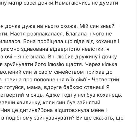
омну матір своєї дочки.Намагаючись не думати
оя дочка дуже на нього схожа. Мій син знає? –
ати. Настя розплакалася. Благала нічого не
милилася. Вона пообіцяла що піде від коханця і
риємно здивована відвертістю невістки, я
в очі – я не знала. Він любив дружину і дочку
я зруйнувати його ілюзію щастя. Через кілька
волений син зі своїм сімейством приїхав до
а новина про поповнення в їх сім’ї.- Четвертий
що готуйся, мама, вдруге бабкою станеш! Я
четвертий місяць. Адже тоді у неї був коханець.
мавши хвилинку, коли син був зайнятий
- Чия це дитина?Вона відштовхнула мене і
е в подібному звинувачувати? Ви ще скажіть, що