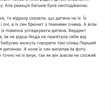
ну. Але реакція батьків була несподіваною.
, то відразу сказали, що дитина не їх. Їх
і очі, а їх син брюнет з темними очима. А всім
е їх повинна успадкувати дитина. Вердикт
а, їм не рідна.Люда не пам’ятала себе від
 з бабусею можуть говорити такі слова.Перший
ся дитиною. А коли їх син висилав їм фото
точно не їх внук, так як він зовсім не схожий