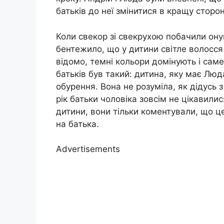
батьків до неї змінитися в кращу сторо
Коли свекор зі свекрухою побачили онука
бентежило, що у дитини світле волосся 
відомо, темні кольори домінують і сам
батьків був такий: дитина, яку має Люд
обурення. Вона не розуміла, як дідусь
рік батьки чоловіка зовсім не цікавили
дитини, вони тільки коментували, що це 
на батька.
Advertisements