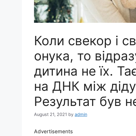
Коли свекор і с
онука, то відра
дитина не їх. Т
на ДНК між діду
Результат був н
August 21, 2021
by
admin
Advertisements