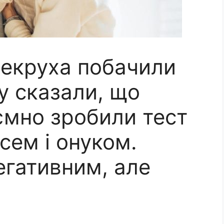
векруха побачили
зу сказали, що
аємно зробили тест
сем і онуком.
егативним, але