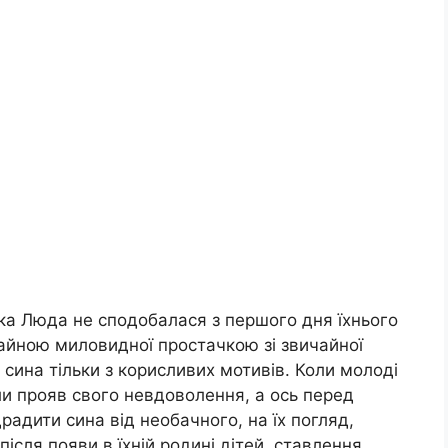
тка Люда не сподобалася з першого дня їхнього
айною миловидної простачкою зі звичайної
х сина тільки з корисливих мотивів. Коли молоді
и прояв свого невдоволення, а ось перед
радити сина від необачного, на їх погляд,
після появи в їхній родині дітей, ставлення