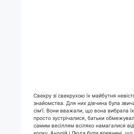
Свекру зі свекрухою їх майбутня невіс
знайомства. Для них дівчина була звич
сім’ї. Вони вважали, що вона вибрала ї
просто зустрічалися, батьки обмежувал
самим весіллям всіляко намагалися від
кроку. Андрій і Люда були впевнені, що 