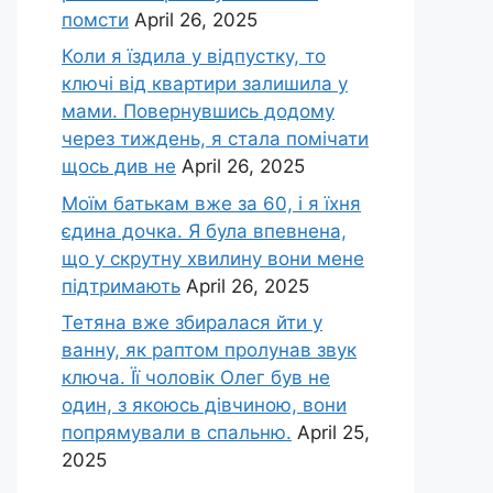
помсти
April 26, 2025
Коли я їздила у відпустку, то
ключі від квартири залишила у
мами. Повернувшись додому
через тиждень, я стала помічати
щось див не
April 26, 2025
Моїм батькам вже за 60, і я їхня
єдина дочка. Я була впевнена,
що у скрутну хвилину вони мене
підтримають
April 26, 2025
Тетяна вже збиралася йти у
ванну, як раптом пролунав звук
ключа. Її чоловік Олег був не
один, з якоюсь дівчиною, вони
попрямували в спальню.
April 25,
2025