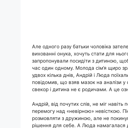
Але одного разу батьки чоловіка зателе
вихованні онука, хочуть стати для ньог
запропонували посидіти з дитиною, щоб
час один одному. Молода сім’я щиро зра
удвох кілька днів, Андрій і Люда поїхал
повідомив, що взяв мазок на аналізи у с
свекор і дитина не є родичами. А це озн
Андрій, від почутих слів, не міг навіть
перемогу над «невірною» невісткою. Пі
розмовляти з дружиною, але не покинув
рішення для себе. А Люда намагалася 