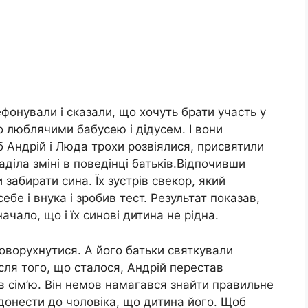
фонували і сказали, що хочуть брати участь у
о люблячими бабусею і дідусем. І вони
 Андрій і Люда трохи розвіялися, присвятили
діла зміні в поведінці батьків.Відпочивши
и забирати сина. Їх зустрів свекор, який
ебе і внука і зробив тест. Результат показав,
ачало, що і їх синові дитина не рідна.
 поворухнутися. А його батьки святкували
сля того, що сталося, Андрій перестав
 сім’ю. Він немов намагався знайти правильне
донести до чоловіка, що дитина його. Щоб