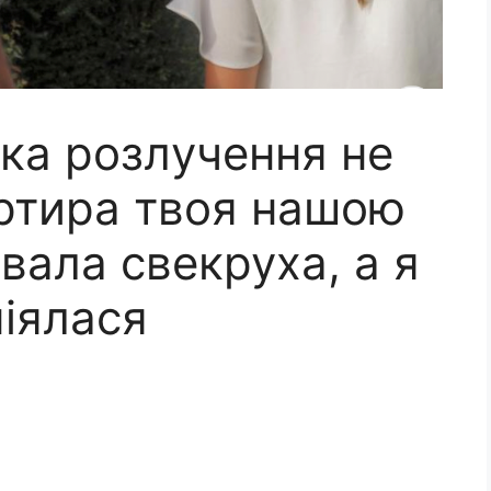
ька розлyчення не
артира твоя нашою
вала свекруха, а я
міялася