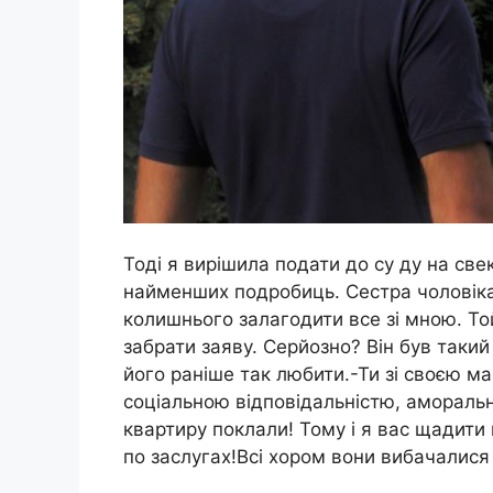
Тоді я вирішила подати до су ду на свек
найменших подробиць. Сестра чоловіка
колишнього залагодити все зі мною. Той
забрати заяву. Серйозно? Він був такий
його раніше так любити.-Ти зі своєю м
соціальною відповідальністю, аморальн
квартиру поклали! Тому і я вас щадити
по заслугах!Всі хором вони вибачалися