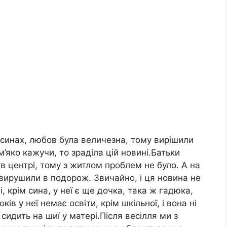
осинах, любов була величезна, тому вирішили
’яко кажучи, то зраділа цій новині.Батьки
в центрі, тому з житлом проблем не було. А на
и вирушили в подорож. Звичайно, і ця новина не
, крім сина, у неї є ще дочка, така ж гадюка,
ків у неї немає освіти, крім шкільної, і вона ні
сидить на шиї у матері.Після весілля ми з