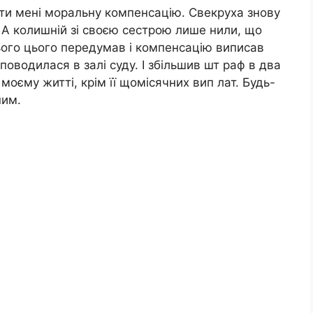
ити мені моральну компенсацію. Свекруха знову
 А колишній зі своєю сестрою лише нили, що
сього цього передумав і компенсацію виписав
поводилася в залі суду. І збільшив шт раф в два
 моєму житті, крім її щомісячних вип лат. Будь-
ним.