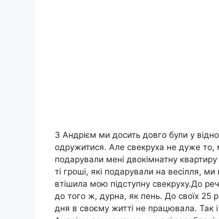
З Андрієм ми досить довго були у відн
одружитися. Але свекруха не дуже то, м
подарували мені двокімнатну квартиру 
ті гроші, які подарували на весілля, м
втішила мою підступну свекруху.До речі
до того ж, дурна, як пень. До своїх 25 ро
дня в своєму житті не працювала. Так і 