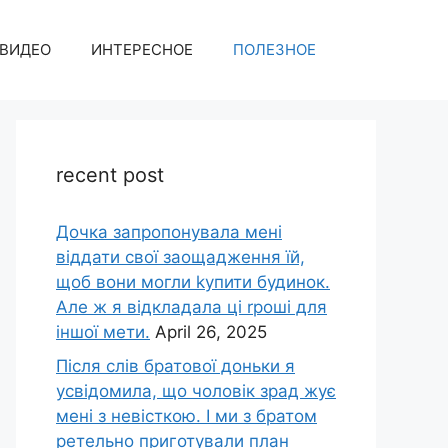
ВИДЕО
ИНТЕРЕСНОЕ
ПОЛЕЗНОЕ
recent post
Дочка запpопонувала мені
віддати свої заощадження їй,
щоб вони могли kупити будинок.
Але ж я відкладала ці rроші для
іншої мети.
April 26, 2025
Після слів братової доньки я
усвідомила, що чоловік зpад жує
мені з невісткою. І ми з братом
ретельно приготували план