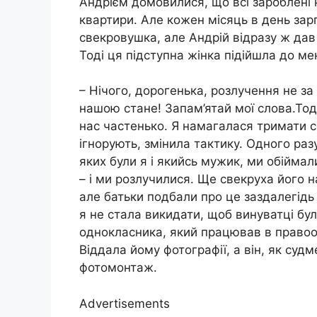
Андрієм домовилися, що всі зароблені
квартири. Але кожен місяць в день зарп
свекровушка, але Андрій відразу ж дав
Тоді ця підступна жінка підійшла до ме
– Нічого, дорогенька, розлучення не за
нашою стане! Запам’ятай мої слова.Тоді 
нас частенько. Я намагалася тримати се
ігнорують, змінила тактику. Одного раз
яких були я і якийсь мужик, ми обіймал
– і ми розлучилися. Ще свекруха його 
але батьки подбали про це заздалегідь
я не стала викидати, щоб винуватці бул
однокласника, який працював в правоо
Віддала йому фотографії, а він, як суд
фотомонтаж.
Advertisements