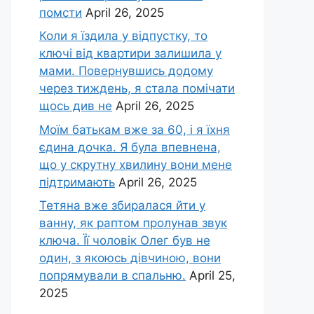
помсти
April 26, 2025
Коли я їздила у відпустку, то
ключі від квартири залишила у
мами. Повернувшись додому
через тиждень, я стала помічати
щось див не
April 26, 2025
Моїм батькам вже за 60, і я їхня
єдина дочка. Я була впевнена,
що у скрутну хвилину вони мене
підтримають
April 26, 2025
Тетяна вже збиралася йти у
ванну, як раптом пролунав звук
ключа. Її чоловік Олег був не
один, з якоюсь дівчиною, вони
попрямували в спальню.
April 25,
2025