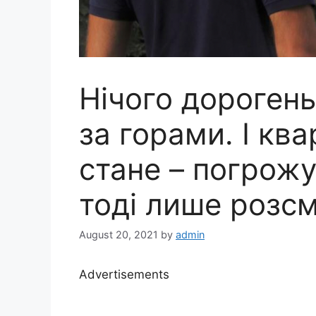
Нічого дороген
за горами. І кв
стане – погрожу
тоді лише розс
August 20, 2021
by
admin
Advertisements