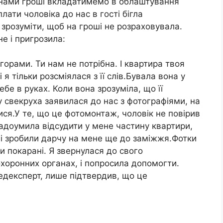
 нами гроші вкладатимемо в облаштування
лати чоловіка до нас в гості бігла
 зрозуміти, щоб на гроші не розраховувала.
не і пригрозила:
 горами. Ти нам не потрібна. І квартира твоя
я тільки розсміялася з її слів.Бувала вона у
бе в руках. Коли вона зрозуміла, що її
у свекруха заявилася до нас з фотографіями, на
ися.У те, що це фотомонтаж, чоловік не повірив
надоумила відсудити у мене частину квартири,
 і зробили дарчу на мене ще до заміжжя.Фотки
и покарані. Я звернулася до свого
хоронних органах, і попросила допомогти.
медексперт, лише підтвердив, що це