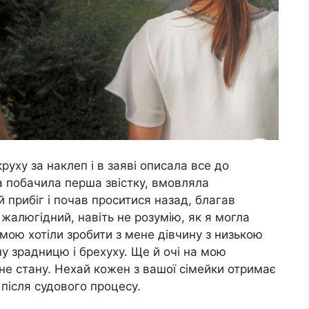
руху за наклеп і в заяві описала все до
 побачила перша звістку, вмовляла
 прибіг і почав проситися назад, благав
 жалюгідний, навіть не розумію, як я могла
амою хотіли зробити з мене дівчину з низькою
у зрадницю і брехуху. Ще й очі на мою
 не стану. Нехай кожен з вашої сімейки отримає
 після судового процесу.