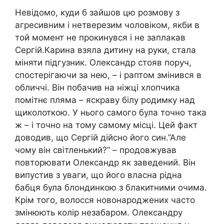
Невідомо, куди б зайшов цю розмову з
агресивним і нетверезим чоловіком, якби в
той момент не прокинувся і не заплакав
Сергій.Карина взяла дитину на руки, стала
міняти підгузник. Олександр стояв поруч,
спостерігаючи за нею, – і раптом змінився в
обличчі. Він побачив на ніжці хлопчика
помітнє пляма – яскраву білу родимку над
щиколоткою. У нього самого була точно така
ж – і точно на тому самому місці. Цей факт
доводив, що Сергій дійсно його син.”Але
чому він світленький?” – продовжував
повторювати Олександр як заведений. Він
випустив з уваги, що його власна рідна
бабця була блондинкою з блакитними очима.
Крім того, волосся новонароджених часто
змінюють колір незабаром. Олександру