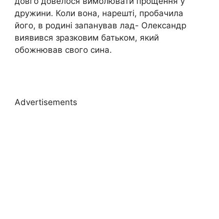
довго довелося вимолювати прощення у
дружини. Коли вона, нарешті, пробачила
його, в родині запанував лад- Олександр
виявився зразковим батьком, який
обожнював свого сина.
Advertisements