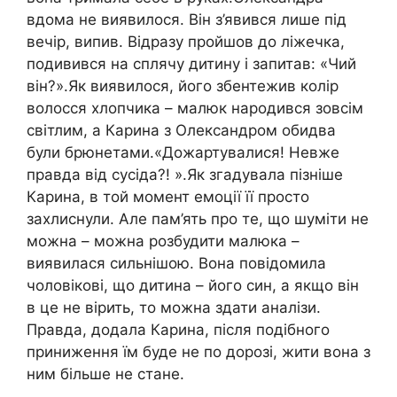
вдома не виявилося. Він з’явився лише під
вечір, випив. Відразу пройшов до ліжечка,
подивився на сплячу дитину і запитав: «Чий
він?».Як виявилося, його збентежив колір
волосся хлопчика – малюк народився зовсім
світлим, а Карина з Олександром обидва
були брюнетами.«Дожартувалися! Невже
правда від сусіда?! ».Як згадувала пізніше
Карина, в той момент емоції її просто
захлиснули. Але пам’ять про те, що шуміти не
можна – можна розбудити малюка –
виявилася сильнішою. Вона повідомила
чоловікові, що дитина – його син, а якщо він
в це не вірить, то можна здати аналізи.
Правда, додала Карина, після подібного
приниження їм буде не по дорозі, жити вона з
ним більше не стане.