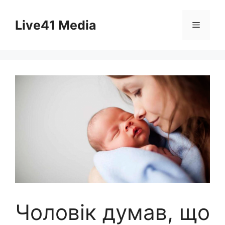
Skip
to
Live41 Media
Menu
content
Чоловік думав, що