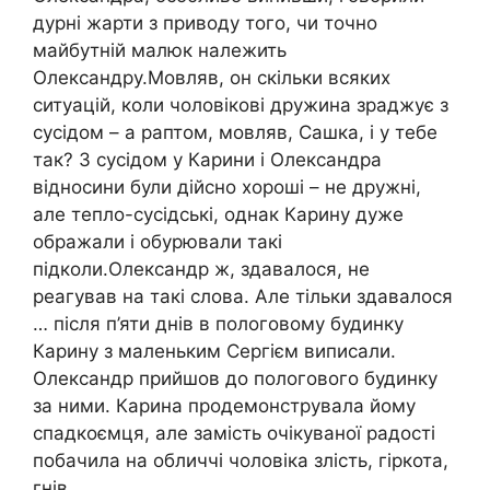
дурні жарти з приводу того, чи точно
майбутній малюк належить
Олександру.Мовляв, он скільки всяких
ситуацій, коли чоловікові дружина зраджує з
сусідом – а раптом, мовляв, Сашка, і у тебе
так? З сусідом у Карини і Олександра
відносини були дійсно хороші – не дружні,
але тепло-сусідські, однак Карину дуже
ображали і обурювали такі
підколи.Олександр ж, здавалося, не
реагував на такі слова. Але тільки здавалося
… після п’яти днів в пологовому будинку
Карину з маленьким Сергієм виписали.
Олександр прийшов до пологового будинку
за ними. Карина продемонструвала йому
спадкоємця, але замість очікуваної радості
побачила на обличчі чоловіка злість, гіркота,
гнів.