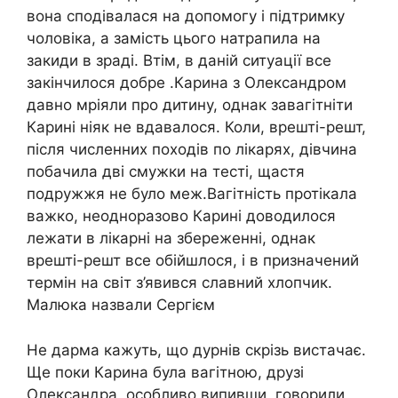
вона сподівалася на допомогу і підтримку
чоловіка, а замість цього натрапила на
закиди в зраді. Втім, в даній ситуації все
закінчилося добре .Карина з Олександром
давно мріяли про дитину, однак завагітніти
Карині ніяк не вдавалося. Коли, врешті-решт,
після численних походів по лікарях, дівчина
побачила дві смужки на тесті, щастя
подружжя не було меж.Вагітність протікала
важко, неодноразово Карині доводилося
лежати в лікарні на збереженні, однак
врешті-решт все обійшлося, і в призначений
термін на світ з’явився славний хлопчик.
Малюка назвали Сергієм
Не дарма кажуть, що дурнів скрізь вистачає.
Ще поки Карина була вагітною, друзі
Олександра, особливо випивши, говорили