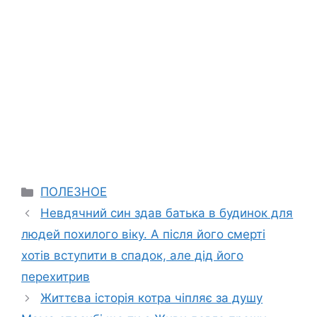
Categories
ПОЛЕЗНОЕ
Невдячний син здав батька в будинок для
людей похилого віку. А після його смерті
хотів вступити в спадок, але дід його
перехитрив
Життєва історія котра чіпляє за душу