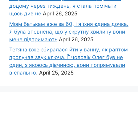
додому через тиждень, я стала помічати
щось див не
April 26, 2025
Моїм батькам вже за 60, і я їхня єдина дочка.
Я була впевнена, що у скрутну хвилину вони
мене підтримають
April 26, 2025
Тетяна вже збиралася йти у ванну, як раптом
пролунав звук ключа. Її чоловік Олег був не
один, з якоюсь дівчиною, вони попрямували
в спальню.
April 25, 2025