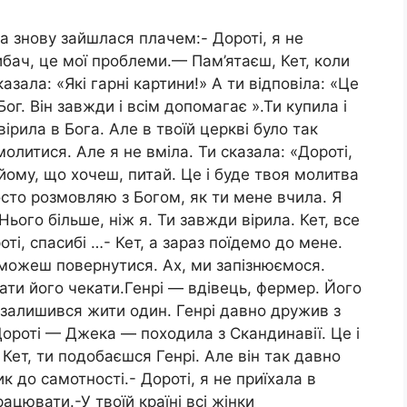
а знову зайшлася плачем:- Дороті, я не
ибач, це мої проблеми.— Пам’ятаєш, Кет, коли
азала: «Які гарні картини!» А ти відповіла: «Це
ог. Він завжди і всім допомагає ».Ти купила і
ірила в Бога. Але в твоїй церкві було так
молитися. Але я не вміла. Ти сказала: «Дороті,
йому, що хочеш, питай. Це і буде твоя молитва
осто розмовляю з Богом, як ти мене вчила. Я
 Нього більше, ніж я. Ти завжди вірила. Кет, все
ті, спасибі …- Кет, a зараз поїдемо до мене.
можеш повернутися. Ах, ми запізнюємося.
ати його чекати.Генрі — вдівець, фермер. Його
і залишився жити один. Генрі давно дружив з
 Дороті — Джека — походила з Скандинавії. Це і
- Кет, ти подобаєшся Генрі. Але він так давно
к до самотності.- Дороті, я не приїхала в
ацювати.-У твоїй країні всі жінки