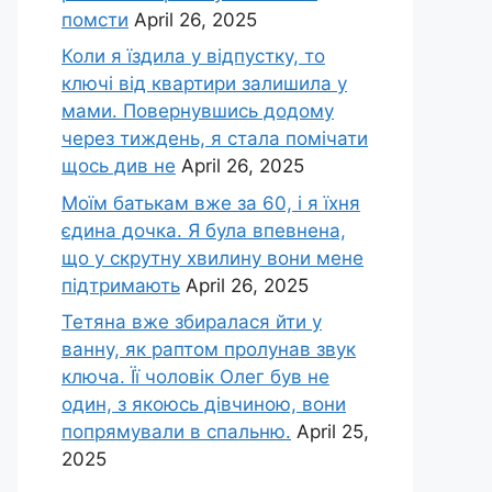
помсти
April 26, 2025
Коли я їздила у відпустку, то
ключі від квартири залишила у
мами. Повернувшись додому
через тиждень, я стала помічати
щось див не
April 26, 2025
Моїм батькам вже за 60, і я їхня
єдина дочка. Я була впевнена,
що у скрутну хвилину вони мене
підтримають
April 26, 2025
Тетяна вже збиралася йти у
ванну, як раптом пролунав звук
ключа. Її чоловік Олег був не
один, з якоюсь дівчиною, вони
попрямували в спальню.
April 25,
2025