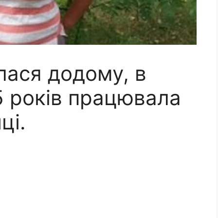
лася додому, в
15 років працювала
ці.