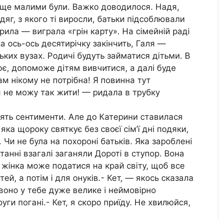
к ще малими були. Важко доводилося. Надя,
дяг, з якого ті виросли, батьки підсоблювали
ила — виграла «грін карту». На сімейній раді
а ось-ось десятирічку закінчить, Галя —
ьких вузах. Родичі будуть займатися дітьми. В
є, допоможе дітям вивчитися, a далі буде
ам нікому не потрібна! Я повинна тут
я не можу так жити! — ридала в трубку
лять сентименти. Але до Катерини ставилася
яка щороку святкує без своєї сім’ї дні подяки,
. Чи не була на похороні батьків. Яка зароблені
танні взагалі заганяли Дороті в ступор. Вона
 жінка може податися на край світу, щоб все
й, a потім і для онуків.- Кет, — якось сказала
 воно у тебе дуже велике і неймовірно
руги погані.- Кет, я скоро приїду. Не хвилюйся,