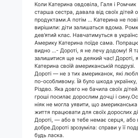
Коли Катерина овдовіла, Галя і Ромчи
старша сестра, давала від своїх дітей о
продуктами.А потім … Катерина не повір
вирішили: діти залишаться вдома. Ромк
дев’ятий клас. Навчатимуться в українс
Америку Катерина поїде сама. Попрацю
видно …- Дороті, я не лечу додому! Я т
залишитися ще на деякий час! Дороті, 
Катерина своїй американській подрузі.
Дороті — не з тих американок, які люб
по-особливому. Їй було шкода українку, 
Різдво. Яка довго не бачила своїх дітей
гроші посилає дорослим дочці і сину.Ос
ніяк не могла уявити, що американська
життя працювати для своїх дорослих діте
Дороті, — або в тебе немає серця, або
добре.Дороті зрозуміла: справи y її под
будь ласка.