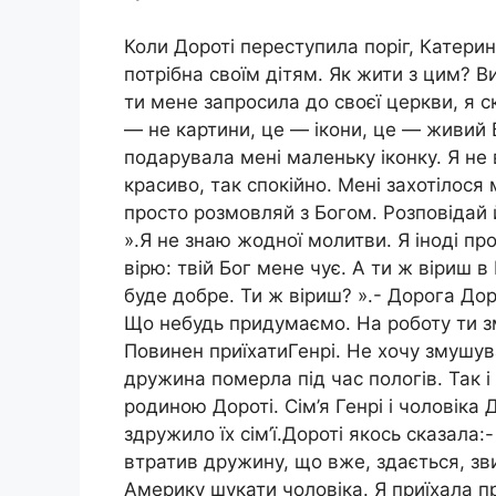
Коли Дороті переступила поріг, Катерин
потрібна своїм дітям. Як жити з цим? В
ти мене запросила до своєї церкви, я ск
— не картини, це — ікони, це — живий Б
подарувала мені маленьку іконку. Я не в
красиво, так спокійно. Мені захотілося 
просто розмовляй з Богом. Розповідай 
».Я не знаю жодної молитви. Я іноді пр
вірю: твій Бог мене чує. А ти ж віриш в
буде добре. Ти ж віриш? ».- Дорога Доро
Що небудь придумаємо. На роботу ти з
Повинен приїхатиГенрі. Не хочу змушув
дружина померла під час пологів. Так 
родиною Дороті. Сім’я Генрі і чоловіка
здружило їх сім’ї.Дороті якось сказала:
втратив дружину, що вже, здається, зви
Америку шукати чоловіка. Я приїхала пр