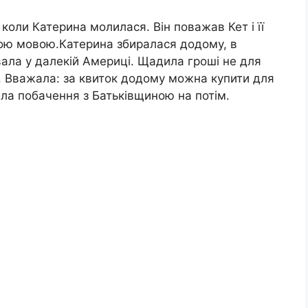
 коли Катерина молилася. Він поважав Кет і її
ою мовою.Катерина збиралася додому, в
вала y далекій Америці. Щадила гроші не для
ів. Вважала: за квиток додому можна купити для
дала побачення з Батьківщиною на потім.