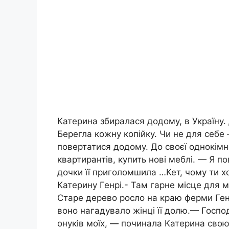
Катерина збиралася додому, в Україну. 
Берегла кожну копійку. Чи не для себе 
повертатися додому. До своєї однокімн
квартирантів, купить нові меблі. — Я п
дочки її приголомшила …Кет, чому ти 
Катерину Генрі.- Там гарне місце для м
Старе дерево росло на краю ферми Генр
воно нагадувало жінці її долю.— Госпо
онуків моїх, — починала Катерина свою 