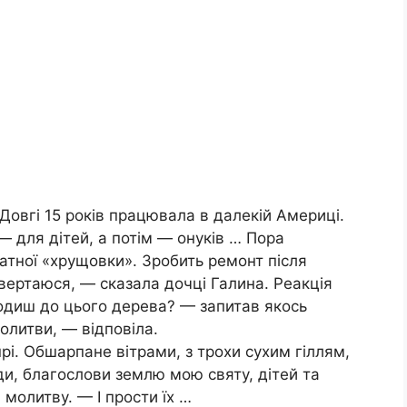
Довгі 15 років працювала в далекій Америці.
— для дітей, a потім — онуків … Пора
атної «хрущовки». Зробить ремонт після
овертаюся, — сказала дочці Галина. Реакція
ходиш до цього дерева? — запитав якось
олитви, — відповіла.
і. Обшарпане вітрами, з трохи сухим гіллям,
ди, благослови землю мою святу, дітей та
молитву. — І прости їх …