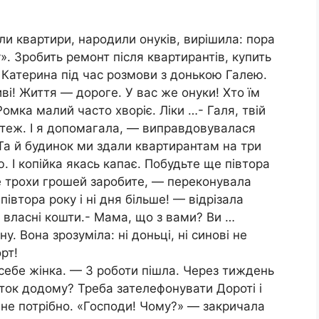
ли квартири, народили онуків, вирішила: пора
. Зробить ремонт після квартирантів, купить
 Катерина під час розмови з донькою Галею.
ві! Життя — дороге. У вас же онуки! Хто їм
мка малий часто хворіє. Ліки …- Галя, твій
 теж. І я допомагала, — виправдовувалася
. Та й будинок ми здали квартирантам на три
. І копійка якась капає. Побудьте ще півтора
е трохи грошей заробите, — переконувала
івтора року і ні дня більше! — відрізала
а власні кошти.- Мама, що з вами? Ви …
у. Вона зрозуміла: ні доньці, ні синові не
рт!
себе жінка. — З роботи пішла. Через тиждень
ток додому? Треба зателефонувати Дороті і
не потрібно. «Господи! Чому?» — закричала