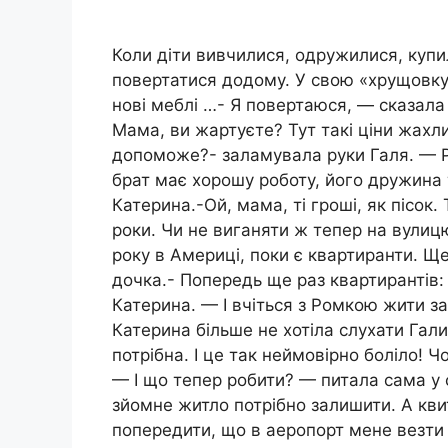
Коли діти вивчилися, одружилися, купи
повертатися додому. У свою «хрущовку»
нові меблі …- Я повертаюся, — сказала
Мама, ви жартуєте? Тут такі ціни жахли
допоможе?- заламувала руки Галя. — Ро
брат має хорошу роботу, його дружина
Катерина.-Ой, мама, ті гроші, як пісок
роки. Чи не виганяти ж тепер на вулицю
року в Америці, поки є квартиранти. Щ
дочка.- Попередь ще раз квартирантів: п
Катерина. — І вчіться з Ромкою жити з
Катерина більше не хотіла слухати Галин
потрібна. І це так неймовірно боліло! Чо
— І що тепер робити? — питала сама у 
зйомне житло потрібно залишити. А кви
попередити, що в аеропорт мене везти 