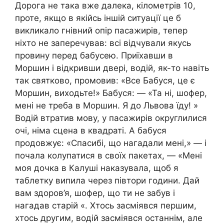
Дорога не така вже далека, кілометрів 10,
проте, якщо в якійсь іншій ситуації це б
викликало гнівний опір пасажирів, тепер
ніхто не заперечував: всі відчували якусь
провину перед бабусею. Приїхавши в
Моршин і відкривши двері, водій, як-то навіть
так святково, промовив: «Все Бабуся, це є
Моршин, виходьте!» Бабуся: — «Та ні, шофер,
мені не треба в Моршин. Я до Львова їду! »
Водій втратив мову, у пасажирів округлилися
очі, німа сцена в квадраті. А бабуся
продовжує: «Спасибі, що нагадали мені,» — і
почала колупатися в своїх пакетах, — «Мені
моя дочка в Калуші наказувала, щоб я
таблетку випила через півтори години. Дай
вам здоров’я, шофер, що ти не забув і
нагадав старій «. Хтось засміявся першим,
хтось другим, водій засміявся останнім, але