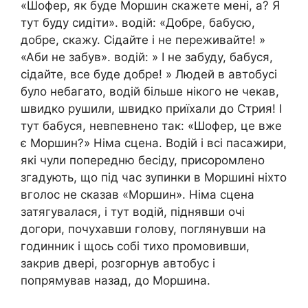
«Шофер, як буде Моршин скажете мені, а? Я
тут буду сидіти». водій: «Добре, бабусю,
добре, скажу. Сідайте і не переживайте! »
«Аби не забув». водій: » І не забуду, бабуся,
сідайте, все буде добре! » Людей в автобусі
було небагато, водій більше нікого не чекав,
швидко рушили, швидко приїхали до Стрия! І
тут бабуся, невпевнено так: «Шофер, це вже
є Моршин?» Німа сцена. Водій і всі пасажири,
які чули попередню бесіду, присоромлено
згадують, що під час зупинки в Моршині ніхто
вголос не сказав «Моршин». Німа сцена
затягувалася, і тут водій, піднявши очі
догори, почухавши голову, поглянувши на
годинник і щось собі тихо промовивши,
закрив двері, розгорнув автобус і
попрямував назад, до Моршина.