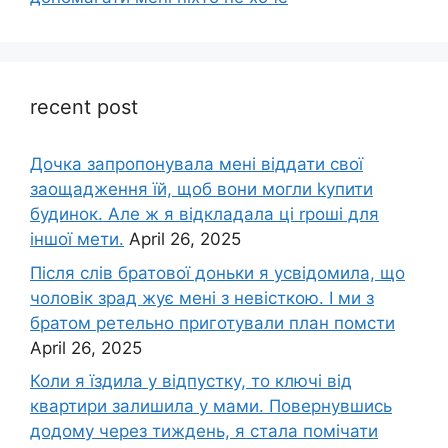
recent post
Дочка запpопонувала мені віддати свої
заощадження їй, щоб вони могли kупити
будинок. Але ж я відкладала ці rроші для
іншої мети.
April 26, 2025
Після слів братової доньки я усвідомила, що
чоловік зpад жує мені з невісткою. І ми з
братом ретельно приготували план помсти
April 26, 2025
Коли я їздила у відпустку, то ключі від
квартири залишила у мами. Повернувшись
додому через тиждень, я стала помічати