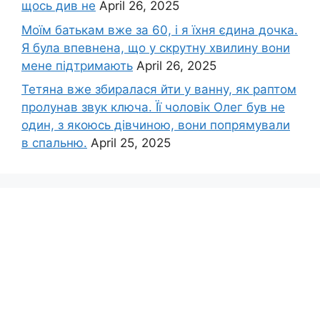
щось див не
April 26, 2025
Моїм батькам вже за 60, і я їхня єдина дочка.
Я була впевнена, що у скрутну хвилину вони
мене підтримають
April 26, 2025
Тетяна вже збиралася йти у ванну, як раптом
пролунав звук ключа. Її чоловік Олег був не
один, з якоюсь дівчиною, вони попрямували
в спальню.
April 25, 2025