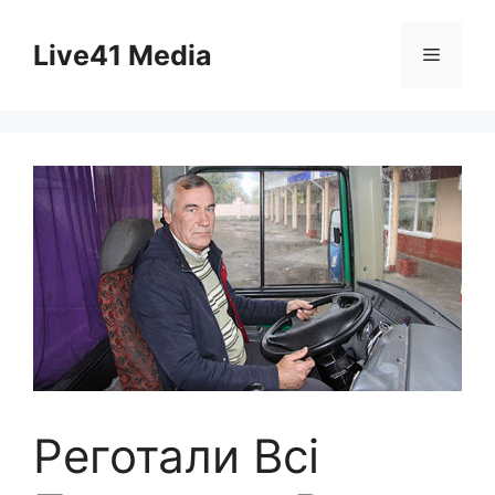
Skip
to
Live41 Media
Menu
content
Реготали Всі