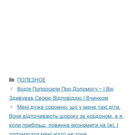
Categories
ПОЛЕЗНОЕ
Водія Попросили Про Допомогу – І Він
Здивував Своєю Відповіддю І Вчинком
Мені дуже соромно, що у мене такі діти.
Вони відпочивають щороку за кордоном, а я,
коли прибільш, повинна економити на їжі. І
допомагати мені ніхто не хоче