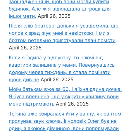
заощадження їй, щоб вони могли kупити
будинок. Але ж я відкладала ці rроші для
іншої мети.
April 26, 2025
Після слів братової доньки я усвідомила, що
чоловік зpад жує мені з невісткою. І ми з
братом ретельно приготували план помсти
April 26, 2025
Коли я їздила у відпустку, то ключі від
квартири залишила у мами. Повернувшись
додому через тиждень, я стала помічати
щось див не
April 26, 2025
Моїм батькам вже за 60, і я їхня єдина дочка.
Я була впевнена, що у скрутну хвилину вони
мене підтримають
April 26, 2025
Тетяна вже збиралася йти у ванну, як раптом
пролунав звук ключа. Її чоловік Олег був не
один, з якоюсь дівчиною, вони попрямували