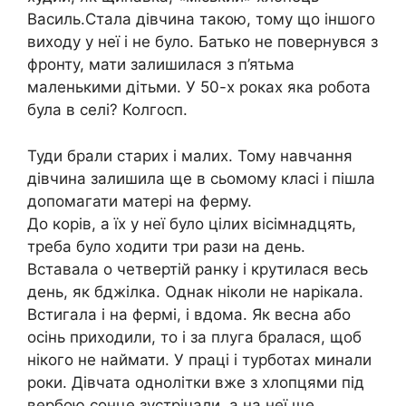
Василь.Стала дівчина такою, тому що іншого
виходу у неї і не було. Батько не повернувся з
фронту, мати залишилася з п’ятьма
маленькими дітьми. У 50-х роках яка робота
була в селі? Колгосп.
Туди брали старих і малих. Тому навчання
дівчина залишила ще в сьомому класі і пішла
допомагати матері на ферму.
До корів, а їх у неї було цілих вісімнадцять,
треба було ходити три рази на день.
Вставала о четвертій ранку і крутилася весь
день, як бджілка. Однак ніколи не нарікала.
Встигала і на фермі, і вдома. Як весна або
осінь приходили, то і за плуга бралася, щоб
нікого не наймати. У праці і турботах минали
роки. Дівчата однолітки вже з хлопцями під
вербою сонце зустрічали, а на неї ще