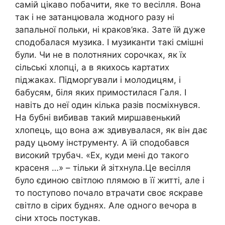
самій цікаво побачити, яке то весілля. Вона
так і не затанцювала жодного разу ні
запальної польки, ні краков’яка. Зате їй дуже
сподобалася музика. І музиканти такі смішні
були. Чи не в полотняних сорочках, як їх
сільські хлопці, а в якихось картатих
піджаках. Підморгували і молодицям, і
бабусям, біля яких примостилася Галя. І
навіть до неї один кілька разів посміхнувся.
На бубні вибивав такий миршавенький
хлопець, що вона аж здивувалася, як він дає
раду цьому інструменту. А їй сподобався
високий трубач. «Ех, куди мені до такого
красеня …» – тільки й зітхнула.Це весілля
було єдиною світлою плямою в її житті, але і
то поступово почало втрачати своє яскраве
світло в сірих буднях. Але одного вечора в
сіни хтось постукав.