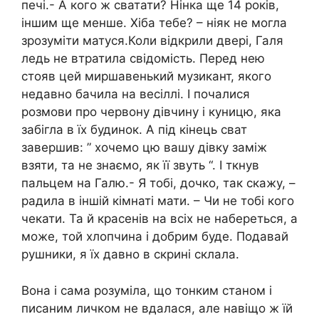
печі.- А кого ж сватати? Нінка ще 14 років,
іншим ще менше. Хіба тебе? – ніяк не могла
зрозуміти матуся.Коли відкрили двері, Галя
ледь не втратила свідомість. Перед нею
стояв цей миршавенький музикант, якого
недавно бачила на весіллі. І почалися
розмови про червону дівчину і куницю, яка
забігла в їх будинок. А під кінець сват
завершив: ” хочемо цю вашу дівку заміж
взяти, та не знаємо, як її звуть “. І ткнув
пальцем на Галю.- Я тобі, дочко, так скажу, –
радила в іншій кімнаті мати. – Чи не тобі кого
чекати. Та й красенів на всіх не набереться, а
може, той хлопчина і добрим буде. Подавай
рушники, я їх давно в скрині склала.
Вона і сама розуміла, що тонким станом і
писаним личком не вдалася, але навіщо ж їй