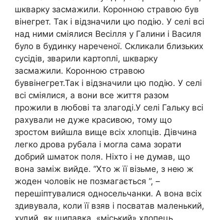
шкварку засмажили. Коронною стравою був
вінегрет. Так і відзначили цю подію. У селі всі
над ними сміялися Весілля у Галини і Василя
було в будинку нареченої. Скликали близьких
сусідів, зварили картоплі, шкварку
засмажили. Коронною стравою
буввінегрет.Так і відзначили цю подію. У селі
всі сміялися, а вони все життя разом
прожили в любові та злагоді.У селі Гальку всі
рахували не дуже красивою, тому що
зростом вийшла вище всіх хлопців. Дівчина
легко дрова рубала і могла сама зорати
добрий шматок поля. Ніхто і не думав, що
вона заміж вийде. “Хто ж її візьме, з нею ж
жоден чоловік не позмагається ”, –
перешіптувалися односельчанки. А вона всіх
здивувала, коли її взяв і посватав маленький,
худий, як щипавка, «міський» хлопець