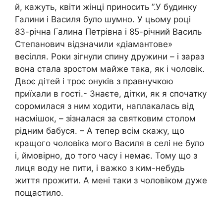
й, кажуть, квіти жінці приносить ”.У будинку
Галини і Василя було шумно. У цьому році
83-річна Галина Петрівна і 85-річний Василь
Степанович відзначили «діамантове»
весілля. Роки зігнули спину дружини – і зараз
вона стала зростом майже така, як і чоловік.
Двоє дітей і троє онуків з правнучкою
приїхали в гості.- Знаєте, дітки, як я спочатку
соромилася з ним ходити, наплакалась від
насмішок, – зізналася за святковим столом
рідним бабуся. – А тепер всім скажу, що
кращого чоловіка мого Василя в селі не було
і, ймовірно, до того часу і немає. Тому що з
лиця воду не пити, і важко з ким-небудь
життя прожити. А мені таки з чоловіком дуже
пощастило.