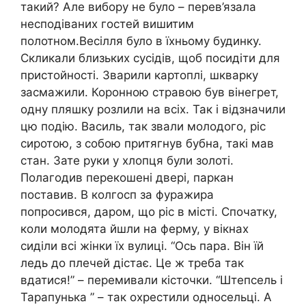
такий? Але вибору не було – перев’язала
несподіваних гостей вишитим
полотном.Весілля було в їхньому будинку.
Скликали близьких сусідів, щоб посидіти для
пристойності. Зварили картоплі, шкварку
засмажили. Коронною стравою був вінегрет,
одну пляшку розлили на всіх. Так і відзначили
цю подію. Василь, так звали молодого, ріс
сиротою, з собою притягнув бубна, такі мав
стан. Зате руки у хлопця були золоті.
Полагодив перекошені двері, паркан
поставив. В колгосп за фуражира
попросився, даром, що ріс в місті. Спочатку,
коли молодята йшли на ферму, у вікнах
сиділи всі жінки їх вулиці. “Ось пара. Він їй
ледь до плечей дістає. Це ж треба так
вдатися!” – перемивали кісточки. “Штепсель і
Тарапунька ” – так охрестили односельці. А