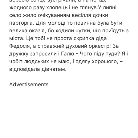
жодного разу хлопець і не глянув.У липні
село жило очікуванням весілля дочки
парторга. Для молоді то повинна була бути
велика оказія, бо ходили чутки, що приїдуть з
міста. Це тобі не проста скрипка діда
Федосія, а справжній духовий оркестр! За
дружку запросили і Галю.- Чого піду туди? Я і
чобіт людських не маю, і одягу хорошого, –
відповідала дівчатам.
Advertisements