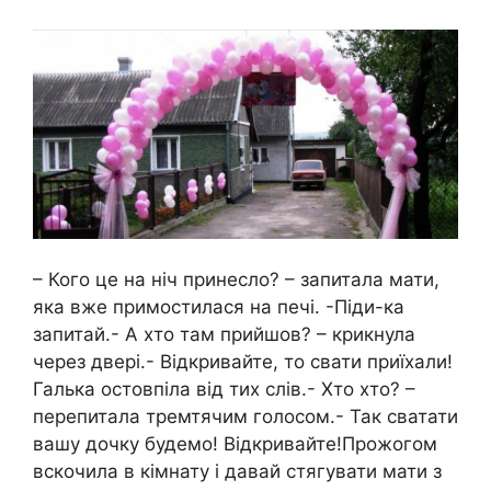
– Кого це на ніч принесло? – запитала мати,
яка вже примостилася на печі. -Піди-ка
запитай.- А хто там прийшов? – крикнула
через двері.- Відкривайте, то свати приїхали!
Галька остовпіла від тих слів.- Хто хто? –
перепитала тремтячим голосом.- Так сватати
вашу дочку будемо! Відкривайте!Прожогом
вскочила в кімнату і давай стягувати мати з