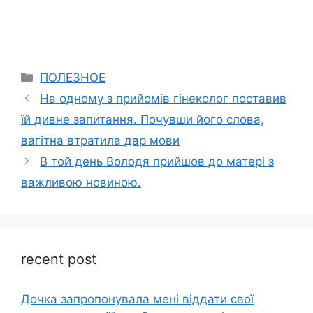
Categories
ПОЛЕЗНОЕ
На одному з прийомів гінеколог поставив
їй дивне запитання. Почувши його слова,
вагітна втратила дар мови
В той день Володя прийшов до матері з
важливою новиною.
recent post
Дочка запpопонувала мені віддати свої