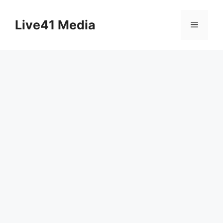
Skip
to
Live41 Media
Menu
content