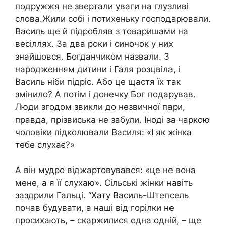
подружжя не звертали уваги на глузливі
слова.Жили собі і потихеньку господарювали.
Василь ще й підробляв з товаришами на
весіллях. За два роки і синочок у них
знайшовся. Богданчиком назвали. З
народженням дитини і Галя розцвіла, і
Василь ніби підріс. Або це щастя їх так
змінило? А потім і донечку Бог подарував.
Люди згодом звикли до незвичної пари,
правда, прізвиська не забули. Іноді за чаркою
чоловіки підколювали Василя: «І як жінка
тебе слухає?»
А він мудро віджартовувався: «це не вона
мене, а я її слухаю». Сільські жінки навіть
заздрили Гальці. “Хату Василь-Штепсель
почав будувати, а наші від горілки не
просихають, – скаржилися одна одній, – ще