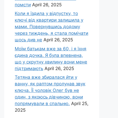
помсти
April 26, 2025
Коли я їздила у відпустку, то
ключі від квартири залишила у
мами. Повернувшись додому
через тиждень, я стала помічати
щось див не
April 26, 2025
Моїм батькам вже за 60, і я їхня
єдина дочка. Я була впевнена,
що у скрутну хвилину вони мене
підтримають
April 26, 2025
Тетяна вже збиралася йти у
ванну, як раптом пролунав звук
ключа. Її чоловік Олег був не
один, з якоюсь дівчиною, вони
попрямували в спальню.
April 25,
2025