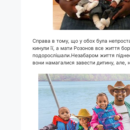
Справа в тому, що у обох була непроста
кинули її, а мати Розонов все життя б
подорослішали.Незабаром життя піднесл
вони намагалися завести дитину, але, на