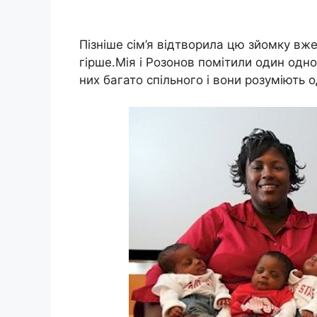
Пізніше сім’я відтворила цю зйомку вже
гірше.Мія і Розонов помітили один одно
них багато спільного і вони розуміють о