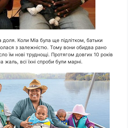
 доля. Коли Міа була ще підлітком, батьки
оролася з залежністю. Тому вони обидва рано
о їм нові труднощі. Протягом довгих 10 років
 жаль, всі їхні спроби були марні.