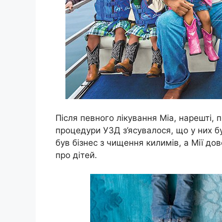
Після певного лікування Міа, нарешті, п
процедури УЗД з’ясувалося, що у них б
був бізнес з чищення килимів, а Мії д
про дітей.