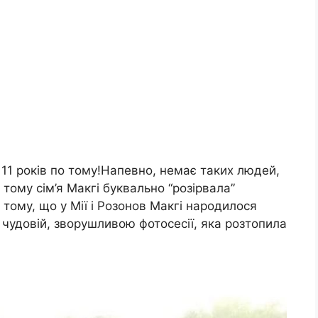
11 років по тому!Напевно, немає таких людей,
в тому сім’я Макгі буквально “розірвала”
тому, що у Мії і Розонов Макгі народилося
в чудовій, зворушливою фотосесії, яка розтопила