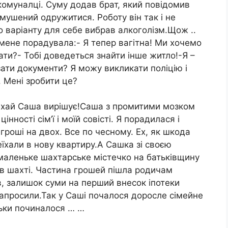
комуналці. Суму додав брат, який повідомив
н змушений одружитися. Роботу він так і не
о варіанту для себе вибрав алкоголізм.Щож ..
 мене порадувала:- Я тепер вагітна! Ми хочемо
ати?- Тобі доведеться знайти інше житло!-Я –
зати документи? Я можу викликати поліцію і
. Мені зробити це?
 нехай Саша вирішує!Саша з промитими мозком
інності сім’ї і моїй совісті. Я порадилася і
 гроші на двох. Все по чесному. Ех, як шкода
еїхали в нову квартиру.А Сашка зі своєю
аленьке шахтарське містечко на батьківщину
в шахті. Частина грошей пішла родичам
в, залишок суми на перший внесок іпотеки
е запросили.Так у Саші почалося доросле сімейне
льки починалося … …