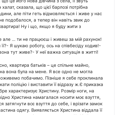
що це його нова дівчина з села, її звуть
халат, сказала, що цієї барлозі потрібна
дини, але піти геть відмовляється і живе у нас
не подобалося, а тепер він навіть звик до
квартира! Ну і що, якщо я буду жити з
е але … ти не працюєш і живеш за мій рахунок!
 її?- Я шукаю роботу, ось на співбесіду ходив!-
вона тут живе?- У неї важка ситуація в житті!
но, квартира батьків – це спільне майно,
на вона була на мене. Я все одно не могла
 поживемо побачимо. Пізніше я себе проклинала
ати поліцію і виставити її відразу ж.Є приказка
обре характеризує Христину. Розмір ноги, на
відно Христина намагалася носити моє взуття,
ся затягнути всє взуття до себе, і врізати замок
частина одягу. Виявляється Христина віддала її