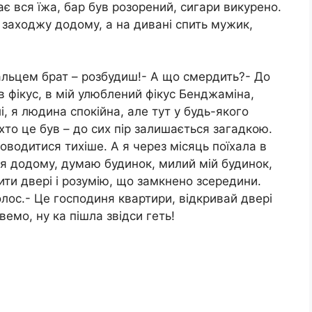
є вся їжа, бар був розорений, сигари викурено.
заходжу додому, а на дивані спить мужик,
пальцем брат – розбудиш!- А що смердить?- До
в фікус, в мій улюблений фікус Бенджаміна,
, я людина спокійна, але тут у будь-якого
хто це був – до сих пір залишається загадкою.
оводитися тихіше. А я через місяць поїхала в
ся додому, думаю будинок, милий мій будинок,
ти двері і розумію, що замкнено зсередини.
олос.- Це господиня квартири, відкривай двері
емо, ну ка пішла звідси геть!