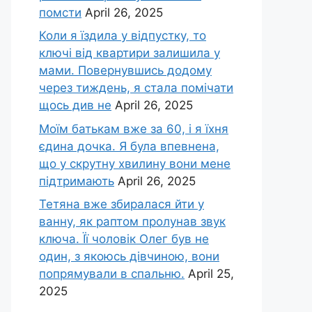
помсти
April 26, 2025
Коли я їздила у відпустку, то
ключі від квартири залишила у
мами. Повернувшись додому
через тиждень, я стала помічати
щось див не
April 26, 2025
Моїм батькам вже за 60, і я їхня
єдина дочка. Я була впевнена,
що у скрутну хвилину вони мене
підтримають
April 26, 2025
Тетяна вже збиралася йти у
ванну, як раптом пролунав звук
ключа. Її чоловік Олег був не
один, з якоюсь дівчиною, вони
попрямували в спальню.
April 25,
2025