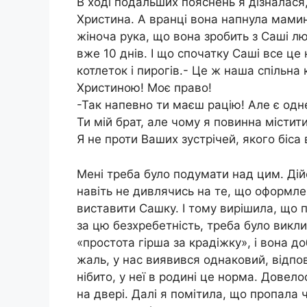
В ході подальших пояснень я дізналася, 
Христина. А вранці вона напнула мамин 
жіноча рука, що вона зробить з Саші лю
вже 10 днів. І що спочатку Саші все це 
котлеток і пирогів.- Це ж наша спільна 
Христиною! Моє право!
-Так напевно ти маєш рацію! Але є одн
Ти мій брат, але чому я повинна містити
Я не проти Ваших зустрічей, якого біса 
Мені треба було подумати над цим. Дійс
навіть не дивлячись на те, що оформле
виставити Сашку. І тому вирішила, що
за цю безхребетність, треба було виклик
«простота гірша за крадіжку», і вона д
жаль, у нас виявився однаковий, відпо
нібито, у неї в родині це норма. Довело
на двері. Далі я помітила, що пропала 