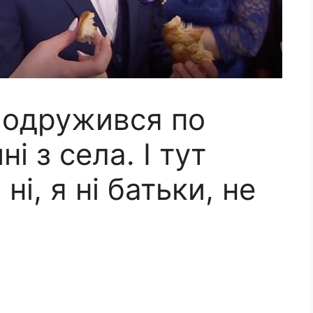
т одружився по
і з села. І тут
ні, я ні батьки, не