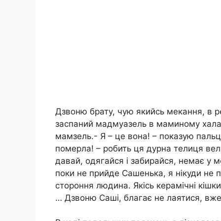
Дзвоню брату, чую якийсь мекання, в ре
заспаний мадмуазель в маминому халаті 
мамзель.- Я – це вона! – показую пальце
померла! – робить ця дурна телиця вели
давай, одягайся і забирайся, немає у ме
поки не прийде Сашенька, я нікуди не п
стороння людина. Якісь керамічні кішк
… Дзвоню Саші, благає не лаятися, вже 