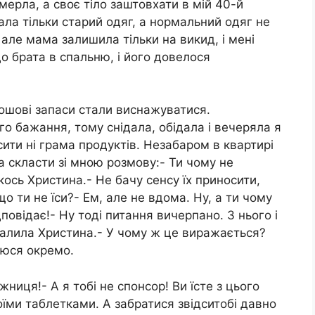
мерла, а своє тіло заштовхати в мій 40-й
рала тільки старий одяг, а нормальний одяг не
 але мама залишила тільки на викид, і мені
до брата в спальню, і його довелося
рошові запаси стали виснажуватися.
го бажання, тому снідала, обідала і вечеряла я
ити ні грама продуктів. Незабаром в квартирі
а скласти зі мною розмову:- Ти чому не
ось Христина.- Не бачу сенсу їх приносити,
 ти не їси?- Ем, але не вдома. Ну, а ти чому
овідає!- Ну тоді питання вичерпано. З нього і
палила Христина.- У чому ж це виражається?
уюся окремо.
жниця!- А я тобі не спонсор! Ви їсте з цього
моїми таблетками. А забратися звідситобі давно