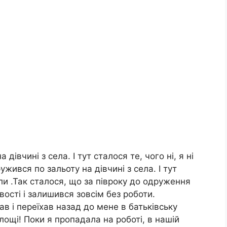
дівчині з села. І тут сталося те, чого ні, я ні
жився по зальоту на дівчині з села. І тут
кали .Так сталося, що за півроку до одруження
ості і залишився зовсім без роботи.
в і переїхав назад до мене в батьківську
лощі! Поки я пропадала на роботі, в нашій