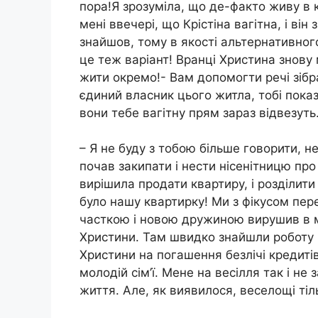
пора!Я зрозуміла, що де-факто живу в 
мені ввечері, що Крістіна вагітна, і ві
знайшов, тому в якості альтернативног
це теж варіант! Вранці Христина знову
жити окремо!- Вам допомогти речі зібр
єдиний власник цього житла, тобі пока
вони тебе вагітну прям зараз відвезуть
– Я не буду з тобою більше говорити,
почав закипати і нести нісенітницю про ц
вирішила продати квартиру, і розділити
було нашу квартирку! Ми з фікусом пер
часткою і новою дружиною вирушив в м
Христини. Там швидко знайшли роботу 
Христини на погашення безлічі кредиті
молодій сім’ї. Мене на весілля так і н
життя. Але, як виявилося, веселощі ті