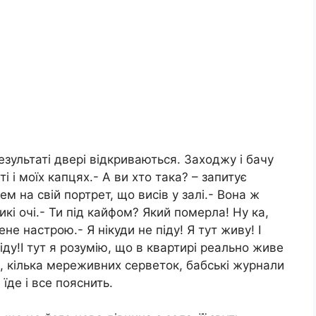
зультаті двері відкриваються. Заходжу і бачу
і моїх капцях.- А ви хто така? – запитує
м на свій портрет, що висів у залі.- Вона ж
кі очі.- Ти під кайфом? Який померла! Ну ка,
не настрою.- Я нікуди не піду! Я тут живу! І
іду!І тут я розумію, що в квартирі реально живе
и, кілька мереживних серветок, бабські журнали
їде і все пояснить.