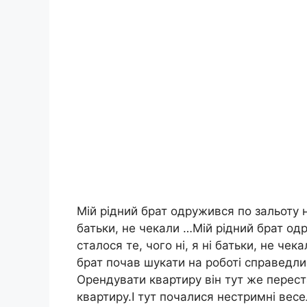
Мій рідний брат одружився по зальоту на 
батьки, не чекали …Мій рідний брат одру
сталося те, чого ні, я ні батьки, не че
брат почав шукати на роботі справедлив
Орендувати квартиру він тут же переста
квартиру.І тут почалися нестримні весе