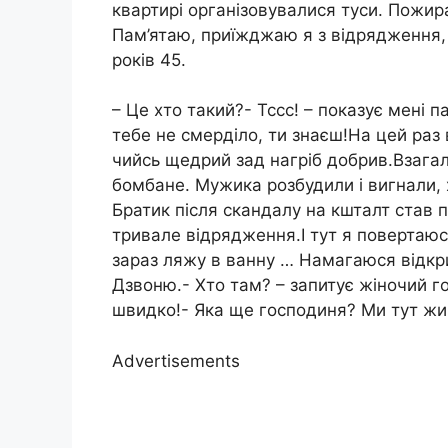
квартирі організовувалися туси. Пожира
Пам’ятаю, приїжджаю я з відрядження, 
років 45.
– Це хто такий?- Тссс! – показує мені 
тебе не смерділо, ти знаєш!На цей раз 
чийсь щедрий зад нагріб добрив.Взагалі
бомбане. Мужика розбудили і вигнали, 
Братик після скандалу на кшталт став п
тривале відрядження.І тут я повертаю
зараз ляжу в ванну … Намагаюся відкри
Дзвоню.- Хто там? – запитує жіночий г
швидко!- Яка ще господиня? Ми тут жив
Advertisements