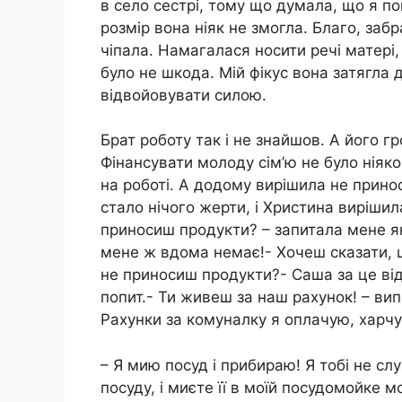
в село сестрі, тому що думала, що я по
розмір вона ніяк не змогла. Благо, заб
чіпала. Намагалася носити речі матері,
було не шкода. Мій фікус вона затягла 
відвойовувати силою.
Брат роботу так і не знайшов. А його г
Фінансувати молоду сім’ю не було ніяко
на роботі. А додому вирішила не принос
стало нічого жерти, і Христина вирішил
приносиш продукти? – запитала мене як
мене ж вдома немає!- Хочеш сказати, що
не приносиш продукти?- Саша за це відп
попит.- Ти живеш за наш рахунок! – ви
Рахунки за комуналку я оплачую, харч
– Я мию посуд і прибираю! Я тобі не слу
посуду, і миєте її в моїй посудомойке 