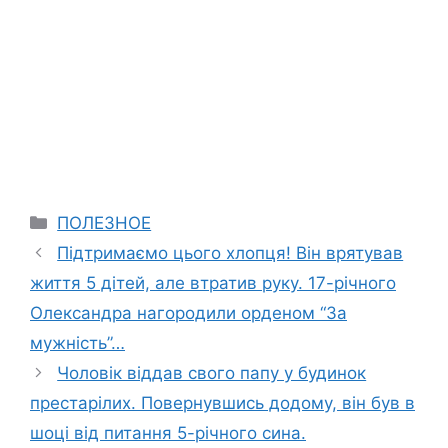
Categories
ПОЛЕЗНОЕ
Підтримаємо цього хлопця! Він врятував
життя 5 дітей, але втратив руку. 17-річного
Олександра нагородили орденом “За
мужність”…
Чоловік віддав свого папу у будинок
престарілих. Повернувшись додому, він був в
шоці від питання 5-річного сина.