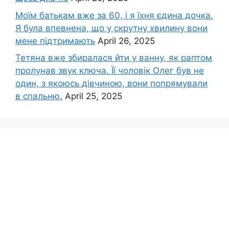
Моїм батькам вже за 60, і я їхня єдина дочка.
Я була впевнена, що у скрутну хвилину вони
мене підтримають
April 26, 2025
Тетяна вже збиралася йти у ванну, як раптом
пролунав звук ключа. Її чоловік Олег був не
один, з якоюсь дівчиною, вони попрямували
в спальню.
April 25, 2025