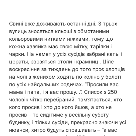
Свині вже доживають останні дні. З трьох
вулиць зносяться кльоші з обмотаними
кольоровими нитками ніжками, тому що
кожна хазяйка має свою мітку, тарілки і
чарки. На намет у усіх сусідів забрані капы і
цераты, звозяться столи і крамниці. Ціле
воскресіння за тиждень до того троє хлопців
на чолі з женихом ходять по коліно у болоті
по усіх найдальших родичах. “Просили вас
мама і папа, і я вас прошу…”. Список з 250
чоловік чітко перебраний, пам’ятається, хто
кого просив і хто до кого йшов, а хто не
просив – те сидітиме у весільну суботу
будинку, і тільки сусіди, прекрасно знаючи усі
нюанси, хитро будуть спрашивать – “а вас