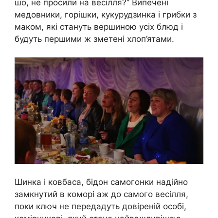
шо, не просили на весілля?” Випечені
медовники, горішки, кукурудзинка і грибки з
маком, які стануть вершиною усіх блюд і
будуть першими ж зметені хлоп’ятами.
Шинка і ковбаса, бідон самогонки надійно
замкнутий в коморі аж до самого весілля,
поки ключ не передадуть довіреній особі,