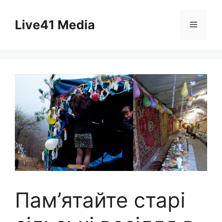
Skip
to
Live41 Media
Menu
content
Пам’ятайте старі