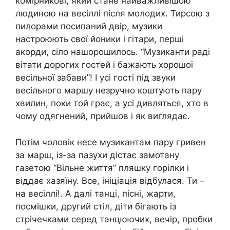
комірникові, який стане найважливішою
людиною на весіллі після молодих. Тирсою з
пилорами посипаний двір, музики
настроюють свої йоники і гітари, перші
акорди, сіло нашорошилось. “Музиканти раді
вітати дорогих гостей і бажають хорошої
весільної забави”! І усі гості під звуки
весільного маршу незручно коштують пару
хвилин, поки той грає, а усі дивляться, хто в
чому одягнений, прийшов і як виглядає.
Потім чоловік несе музикантам пару гривен
за марш, із-за пазухи дістає замотану
газетою “Вільне життя” пляшку горілки і
віддає хазяїну. Все, ініціація відбулася. Ти –
на весіллі!. А далі танці, пісні, жарти,
посмішки, другий стіл, діти бігають із
стрічечками серед танцюючих, вечір, пробки