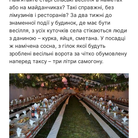
або на майданчиках? Такі справжні, без
лімузинів і ресторанів? За два тижні до
знаменної події у будинок, де має бути
весілля, з усіх куточків села стікаються люди
з даниною – курка, яйця, сметана. У посадці
ж намічена сосна, з гілок якої будуть
зроблені весільні ворота за чітко обумовлену
наперед таксу – три літри самогону.