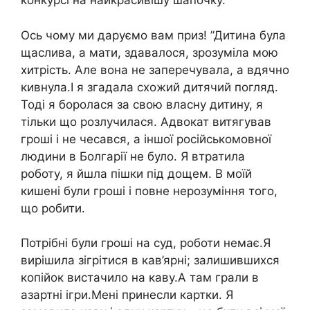
конкурсі на найкрасивішу шапочку.
Ось чому ми даруємо вам приз! ”Дитина була
щаслива, а мати, здавалося, зрозуміла мою
хитрість. Але вона не заперечувала, а вдячно
кивнула.І я згадала схожий дитячий погляд.
Тоді я боролася за свою власну дитину, я
тільки що розлучилася. Адвокат витягував
гроші і не чесався, а іншої російськомовної
людини в Болгарії не було. Я втратила
роботу, я йшла пішки під дощем. В моїй
кишені були гроші і повне нерозуміння того,
що робити.
Потрібні були гроші на суд, роботи немає.Я
вирішила зігрітися в кав’ярні; залишившихся
копійок вистачило на каву.А там грали в
азартні ігри.Мені принесли картки. Я