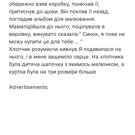
обережно взяв коробку, понюхав її,
притиснув до щоки. Він поклав її назад,
погладив альбом для малювання.
Мамапідійшла до нього, поцілувала в
верхівку, винувато сказала:” Синок, я поки не
можу купити це для тебе … ”
Хлопчик розуміюче кивнув.Я подивилася на
нього, і в мене защеміло серце. На хлопчика
була дитяча шапочка з якимось малюнком, а
куртка була на три розміри більше
Advertisements