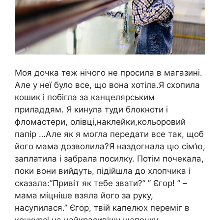
Моя дочка теж нічого не просила в магазині.
Але у неї було все, що вона хотіла.Я схопила
кошик і побігла за канцелярським
приладдям. Я кинула туди блокноти і
фломастери, олівці,наклейки,кольоровий
папір …Але як я могла передати все так, щоб
його мама дозволила?Я наздогнала цю сім’ю,
заплатила і забрала посилку. Потім почекала,
поки вони вийдуть, підійшла до хлопчика і
сказала:”Привіт як тебе звати?” ” Єгор! ” –
мама міцніше взяла його за руку,
насупилася.” Єгор, твій капелюх переміг в