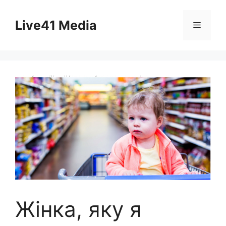
Skip
to
Live41 Media
Menu
content
Жінка, яку я