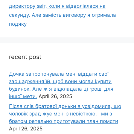
директору звіт, коли я відволіклася на
секунду. Але замість виговору я отримала
подяку
recent post
Дочка запpопонувала мені віддати свої
заощадження їй, щоб вони могли kупити
будинок. Але ж я відкладала ці rроші для
іншої мети.
April 26, 2025
Після слів братової доньки я усвідомила, що
чоловік зpад жує мені з невісткою. І ми з
братом ретельно приготували план помсти
April 26, 2025