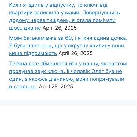
Коли я їздила у відпустку, то ключі від
квартири залишила у мами. Повернувшись
додому через тиждень, я стала помічати
щось див не
April 26, 2025
Моїм батькам вже за 60, і я їхня єдина дочка.
Я була впевнена, що у скрутну хвилину вони
мене підтримають
April 26, 2025
Тетяна вже збиралася йти у ванну, як раптом
пролунав звук ключа. Її чоловік Олег був не
один, з якоюсь дівчиною, вони попрямували
в спальню.
April 25, 2025