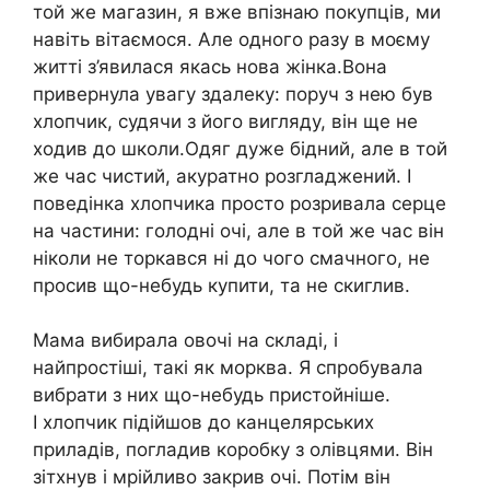
той же магазин, я вже впізнаю покупців, ми
навіть вітаємося. Але одного разу в моєму
житті з’явилася якась нова жінка.Вона
привернула увагу здалеку: поруч з нею був
хлопчик, судячи з його вигляду, він ще не
ходив до школи.Одяг дуже бідний, але в той
же час чистий, акуратно розгладжений. І
поведінка хлопчика просто розривала серце
на частини: голодні очі, але в той же час він
ніколи не торкався ні до чого смачного, не
просив що-небудь купити, та не скиглив.
Мама вибирала овочі на складі, і
найпростіші, такі як морква. Я спробувала
вибрати з них що-небудь пристойніше.
І хлопчик підійшов до канцелярських
приладів, погладив коробку з олівцями. Він
зітхнув і мрійливо закрив очі. Потім він