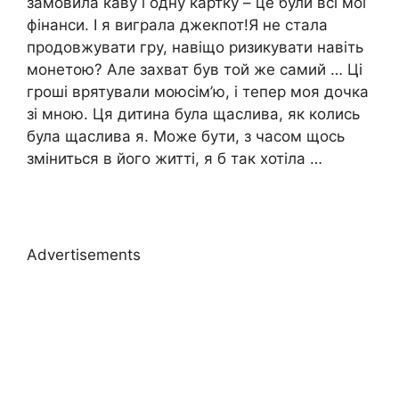
замовила каву і одну картку – це були всі мої
фінанси. І я виграла джекпот!Я не стала
продовжувати гру, навіщо ризикувати навіть
монетою? Але захват був той же самий … Ці
гроші врятували моюсім’ю, і тепер моя дочка
зі мною. Ця дитина була щаслива, як колись
була щаслива я. Може бути, з часом щось
зміниться в його житті, я б так хотіла …
Advertisements