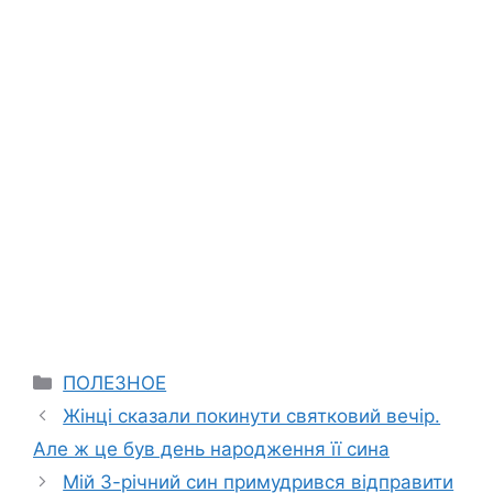
Categories
ПОЛЕЗНОЕ
Жінці сказали покинути святковий вечір.
Але ж це був день народження її сина
Мій 3-річний син примудрився відправити