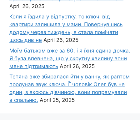
April 26, 2025
Коли я їздила у відпустку, то ключі від
квартири залишила у мами. Повернувшись
додому через тиждень, я стала помічати
щось див не
April 26, 2025
Моїм батькам вже за 60, і я їхня єдина дочка.
Я була впевнена, що у скрутну хвилину вони
мене підтримають
April 26, 2025
Тетяна вже збиралася йти у ванну, як раптом
пролунав звук ключа. Її чоловік Олег був не
один, з якоюсь дівчиною, вони попрямували
в спальню.
April 25, 2025