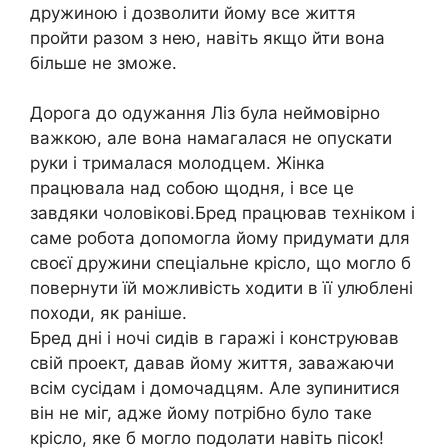
дружиною і дозволити йому все життя
пройти разом з нею, навіть якщо йти вона
більше не зможе.
Дорога до одужання Ліз була неймовірно
важкою, але вона намагалася не опускати
руки і трималася молодцем. Жінка
працювала над собою щодня, і все це
завдяки чоловікові.Бред працював техніком і
саме робота допомогла йому придумати для
своєї дружини спеціальне крісло, що могло б
повернути їй можливість ходити в її улюблені
походи, як раніше.
Бред дні і ночі сидів в гаражі і конструював
свій проект, давав йому життя, заважаючи
всім сусідам і домочадцям. Але зупинитися
він не міг, адже йому потрібно було таке
крісло, яке б могло подолати навіть пісок!