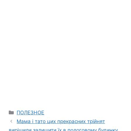
Categories
ПОЛЕЗНОЕ
Мама і тато цих прекрасних трійнят
вирішили залишити їх в пологовому будинку