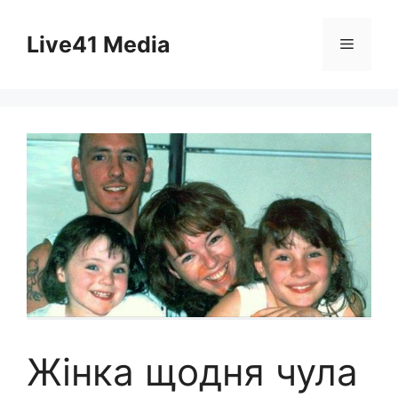
Skip
to
Live41 Media
Menu
content
Жінка щодня чула