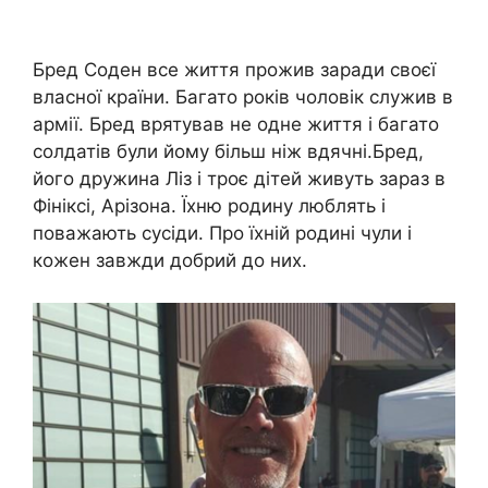
Бред Соден все життя прожив заради своєї
власної країни. Багато років чоловік служив в
армії. Бред врятував не одне життя і багато
солдатів були йому більш ніж вдячні.Бред,
його дружина Ліз і троє дітей живуть зараз в
Фініксі, Арізона. Їхню родину люблять і
поважають сусіди. Про їхній родині чули і
кожен завжди добрий до них.