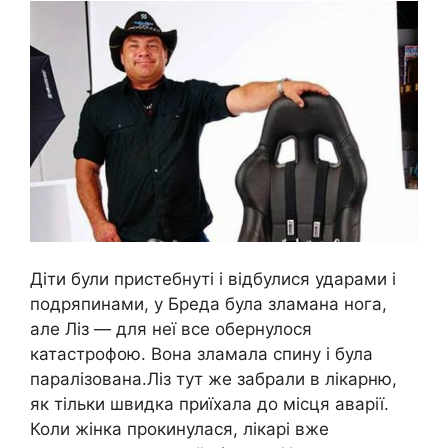
Діти були пристебнуті і відбулися ударами і
подряпинами, у Бреда була зламана нога,
але Ліз — для неї все обернулося
катастрофою. Вона зламала спину і була
паралізована.Ліз тут же забрали в лікарню,
як тільки швидка приїхала до місця аварії.
Коли жінка прокинулася, лікарі вже