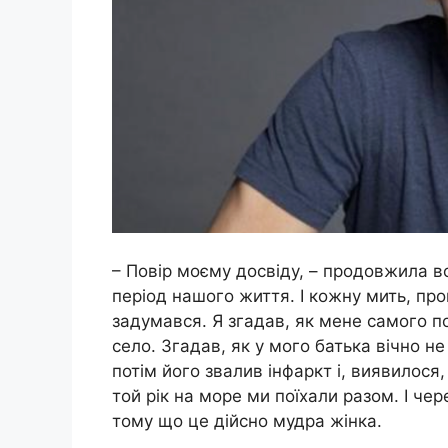
– Повір моєму досвіду, – продовжила в
період нашого життя. І кожну мить, про
задумався. Я згадав, як мене самого по
село. Згадав, як у мого батька вічно н
потім його звалив інфаркт і, виявилося,
той рік на море ми поїхали разом. І че
тому що це дійсно мудра жінка.