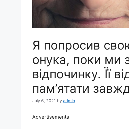
Я попросив сво
онука, поки ми
відпочинку. Її в
пам’ятати завж
July 6, 2021
by
admin
Advertisements