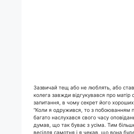
Зазвичай тещ або не люблять, або став
колега завжди відгукувався про матір 
запитання, в чому секрет його хороших 
“Коли я одружився, то з побоюванням 
багато наслухався свого часу оповідань 
думав, що так буває з усіма. Тим біль
весілля самотня і я чекав, що вона буд