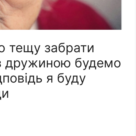
ю тещу забрати
 з дружиною будемо
ідповідь я буду
ди