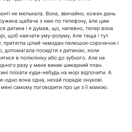
онті не мелькала. Вона, звичайно, кожен день
дружина щебече з нею по телефону, але цим
я дитина і я думав, що, напевно, тепер вона
рі, щоб навчати уму-розуму. Але теща і тут
у, притягла цілий чемодан пелюшок-сорочечок і
о, допомагала посидіти з дитиною, коли
итися в поліклініку або до зубного. Але на
одного разу у мене виник шикарний план.
ні поїхати куди-небудь на морі відпочити. А
се-одно вона одна, нехай порадіє онукові.
мені самому поговорити про це з її мамою.