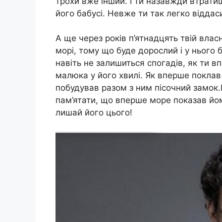
трохи вже інший. І ти назавжди втрати
його бабусі. Невже ти так легко віддас
А ще через років п’ятнадцять твій влас
морі, тому що буде дорослий і у нього б
навіть не залишиться спогадів, як ти в
малюка у його хвилі. Як вперше покла
побудував разом з ним пісочний замок.Ц
пам’ятати, що вперше море показав йом
лишай його цього!