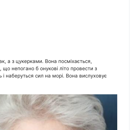
ак, а з цукерками. Вона посміхається,
, що непогано б онукові літо провести з
 і наберуться сил на морі. Вона вислуховує