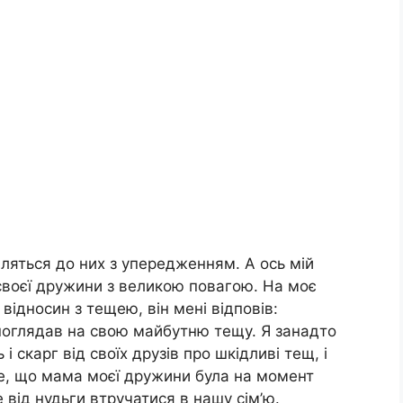
ляться до них з упередженням. А ось мій
своєї дружини з великою повагою. На моє
відносин з тещею, він мені відповів:
поглядав на свою майбутню тещу. Я занадто
і скарг від своїх друзів про шкідливі тещ, і
ше, що мама моєї дружини була на момент
е від нудьги втручатися в нашу сім’ю.