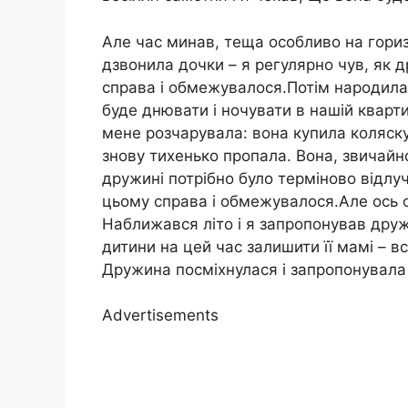
Але час минав, теща особливо на гориз
дзвонила дочки – я регулярно чув, як 
справа і обмежувалося.Потім народилас
буде днювати і ночувати в нашій кварти
мене розчарувала: вона купила коляск
знову тихенько пропала. Вона, звичайн
дружині потрібно було терміново відлуч
цьому справа і обмежувалося.Але ось 
Наближався літо і я запропонував дружи
дитини на цей час залишити її мамі – в
Дружина посміхнулася і запропонувала 
Advertisements