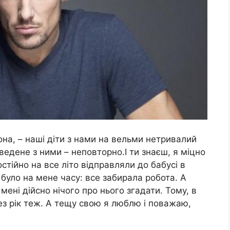
она, – наші діти з нами на вельми нетривалий
ведене з ними – неповторно.І ти знаєш, я міцно
стійно на все літо відправляли до бабусі в
е було на мене часу: все забирала робота. А
 мені дійсно нічого про нього згадати. Тому, в
рез рік теж. А тещу свою я люблю і поважаю,