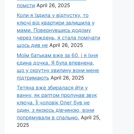
помсти
April 26, 2025
Коли я їздила у відпустку, то
ключі від квартири залишила у
мами. Повернувшись додому
через тиждень, я стала помічати
щось див не
April 26, 2025
Моїм батькам вже за 60, і я їхня
єдина дочка. Я була впевнена,
що у скрутну хвилину вони мене
підтримають
April 26, 2025
Тетяна вже збиралася йти у
ванну, як раптом пролунав звук
ключа. Її чоловік Олег був не
один, з якоюсь дівчиною, вони
попрямували в спальню.
April 25,
2025