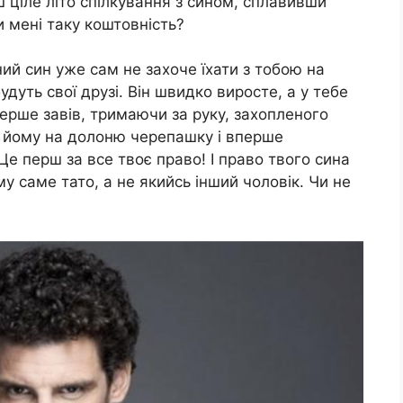
ш ціле літо спілкування з сином, сплавивши
и мені таку коштовність?
ний син уже сам не захоче їхати з тобою на
удуть свої друзі. Він швидко виросте, а у тебе
перше завів, тримаючи за руку, захопленого
в йому на долоню черепашку і вперше
е перш за все твоє право! І право твого сина
у саме тато, а не якийсь інший чоловік. Чи не