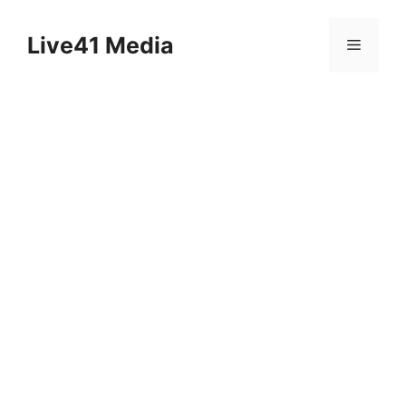
Skip
to
Live41 Media
Menu
content