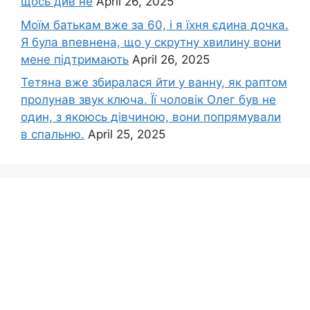
щось див не
April 26, 2025
Моїм батькам вже за 60, і я їхня єдина дочка.
Я була впевнена, що у скрутну хвилину вони
мене підтримають
April 26, 2025
Тетяна вже збиралася йти у ванну, як раптом
пролунав звук ключа. Її чоловік Олег був не
один, з якоюсь дівчиною, вони попрямували
в спальню.
April 25, 2025