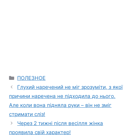
Categories
ПОЛЕЗНОЕ
Глухий наречений не міг зрозуміти, з якої
причини наречена не підходила до нього.
Але коли вона підняла руки – він не зміг
стримати сліз!
Через 2 тижні після весілля жінка
проявила свій характер!