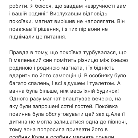
робити. Я боюся, що завдам незручності вам
і вашій родині.” Вислухавши відповідь
покоївки, магнат вирішив не наполягати. Він
поважав її рішення, і з тих пір вони не
піднімали це питання.
Правда в тому, що покоївка турбувалася, що
її маленький син помітить різницю між їхньою
родиною і родиною магната, і їх бідність
вдарить по його самооцінці. В особняку було
багато спалень, і всі з душем і туалетом. А
ванна була більше, ніж весь їхній будинок!
Одного разу магнат влаштував вечерю, на
яку були запрошені сотні гостей. Покоївка
повинна була обслуговувати цей захід.Але її
дитина не могла залишатися одна до півночі,
тому вона попросила привезти його в
особняк.Коли в особняк магната почали