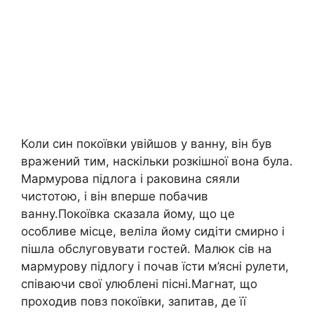
Коли син покоївки увійшов у ванну, він був
вражений тим, наскільки розкішної вона була.
Мармурова підлога і раковина сяяли
чистотою, і він вперше побачив
ванну.Покоївка сказала йому, що це
особливе місце, веліла йому сидіти смирно і
пішла обслуговувати гостей. Малюк сів на
мармурову підлогу і почав їсти м’ясні рулети,
співаючи свої улюблені пісні.Магнат, що
проходив повз покоївки, запитав, де її