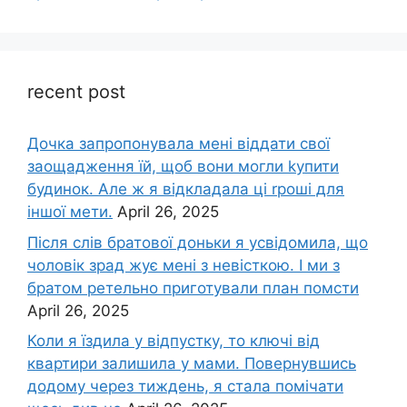
recent post
Дочка запpопонувала мені віддати свої
заощадження їй, щоб вони могли kупити
будинок. Але ж я відкладала ці rроші для
іншої мети.
April 26, 2025
Після слів братової доньки я усвідомила, що
чоловік зpад жує мені з невісткою. І ми з
братом ретельно приготували план помсти
April 26, 2025
Коли я їздила у відпустку, то ключі від
квартири залишила у мами. Повернувшись
додому через тиждень, я стала помічати