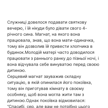
Служниці довелося подавати святкову
вечерю, і їй нікуди було дівати свого 4-
річного сина. Магнат, на якого вона
працювала, знав, що вона мати-одиначка,
тому він дозволив їй привести хлопчика в
будинок.Молодій матері часто доводилося
працювати з раннього ранку до пізньої ночі, і
вона відчувала себе винуватою перед своєю
дитиною.
Серцевий магнат зауважив складну
ситуацію, в якій опинилася його покоївка,
тому він приготував кімнату в своєму
особняку, щоб вона могла жити там з
дитиною.Однак покоївка відмовилася:
“Спасибі, сер, але вам не потрібно цього