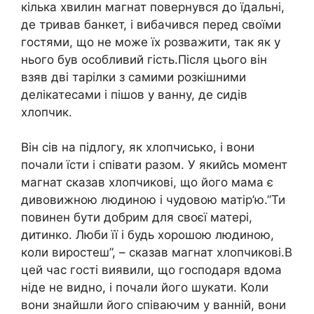
кілька хвилин магнат повернувся до їдальні,
де тривав банкет, і вибачився перед своїми
гостями, що не може їх розважити, так як у
нього був особливий гість.Після цього він
взяв дві тарілки з самими розкішними
делікатесами і пішов у ванну, де сидів
хлопчик.
Він сів на підлогу, як хлопчисько, і вони
почали їсти і співати разом. У якийсь момент
магнат сказав хлопчикові, що його мама є
дивовижною людиною і чудовою матір’ю.”Ти
повинен бути добрим для своєї матері,
дитинко. Люби її і будь хорошою людиною,
коли виростеш”, – сказав магнат хлопчикові.В
цей час гості виявили, що господаря вдома
ніде не видно, і почали його шукати. Коли
вони знайшли його співаючим у ванній, вони