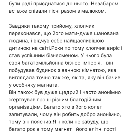
були раді приєднатися до нього. Незабаром
всі вже співали пісні разом з малюком.
Завдяки такому прийому, хлопчик
переконався, що його мати-дуже шанована
людина, і відчув себе найщасливішою
дитиною на світі.Роки по тому хлопчик виріс і
став успішним бізнесменом. У нього була
своя багатомільйонна бізнес-імперія, і він
побудував будинок з ванною кімнатою, яка
виглядала точно так же, як та, яку він бачив
у особняку магната.
Він також був дуже щедрий і часто анонімно
жертвував гроші різним благодійним
організаціям. Багато хто з його колег
запитували, чому він робить добро анонімно,
тому він пояснив:Я ніколи не забуду, що
багато років тому магнат і його елітні гості