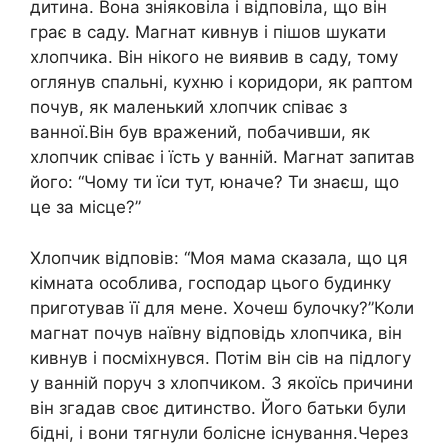
дитина. Вона зніяковіла і відповіла, що він
грає в саду. Магнат кивнув і пішов шукати
хлопчика. Він нікого не виявив в саду, тому
оглянув спальні, кухню і коридори, як раптом
почув, як маленький хлопчик співає з
ванної.Він був вражений, побачивши, як
хлопчик співає і їсть у ванній. Магнат запитав
його: “Чому ти їси тут, юначе? Ти знаєш, що
це за місце?”
Хлопчик відповів: “Моя мама сказала, що ця
кімната особлива, господар цього будинку
приготував її для мене. Хочеш булочку?”Коли
магнат почув наївну відповідь хлопчика, він
кивнув і посміхнувся. Потім він сів на підлогу
у ванній поруч з хлопчиком. З якоїсь причини
він згадав своє дитинство. Його батьки були
бідні, і вони тягнули болісне існування.Через