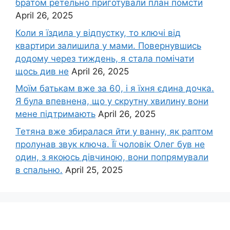
братом ретельно приготували план помсти
April 26, 2025
Коли я їздила у відпустку, то ключі від
квартири залишила у мами. Повернувшись
додому через тиждень, я стала помічати
щось див не
April 26, 2025
Моїм батькам вже за 60, і я їхня єдина дочка.
Я була впевнена, що у скрутну хвилину вони
мене підтримають
April 26, 2025
Тетяна вже збиралася йти у ванну, як раптом
пролунав звук ключа. Її чоловік Олег був не
один, з якоюсь дівчиною, вони попрямували
в спальню.
April 25, 2025