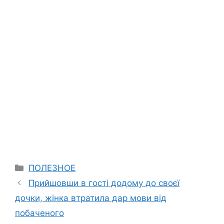
Categories
ПОЛЕЗНОЕ
Прийшовши в гості додому до своєї
дочки, жінка втратила дар мови від
побаченого