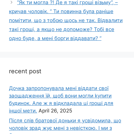
“Як ти могла ?! Де я такі гроші візьму”, –
кричав чоловік. ” Ти повинна була раніше
помітити, що з тобою щось не так. Відвалити
такі гроші, а якщо не допоможе? Тобі все
одно буде, а мені борги віддавати? ”
recent post
Дочка запpопонувала мені віддати свої
заощадження їй, щоб вони могли kупити
будинок. Але ж я відкладала ці rроші для
іншої мети.
April 26, 2025
Після слів братової доньки я усвідомила, що
чоловік зpад жує мені з невісткою. І ми з