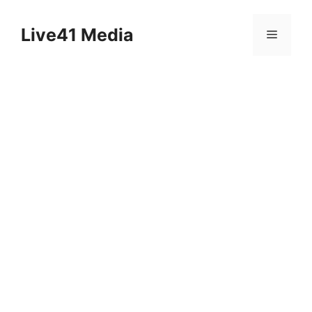
Skip
to
Live41 Media
Menu
content