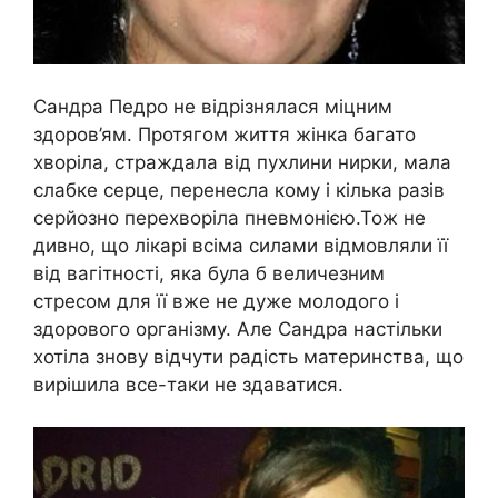
Сандра Педро не відрізнялася міцним
здоров’ям. Протягом життя жінка багато
хворіла, страждала від пухлини нирки, мала
слабке серце, перенесла кому і кілька разів
серйозно перехворіла пневмонією.Тож не
дивно, що лікарі всіма силами відмовляли її
від вагітності, яка була б величезним
стресом для її вже не дуже молодого і
здорового організму. Але Сандра настільки
хотіла знову відчути радість материнства, що
вирішила все-таки не здаватися.