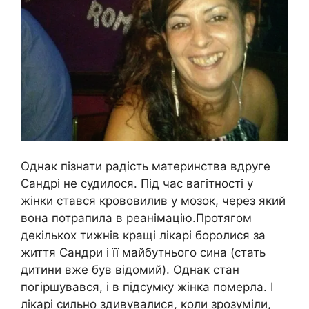
Однак пізнати радість материнства вдруге
Сандрі не судилося. Під час вагітності у
жінки стався крововилив у мозок, через який
вона потрапила в реанімацію.Протягом
декількох тижнів кращі лікарі боролися за
життя Сандри і її майбутнього сина (стать
дитини вже був відомий). Однак стан
погіршувався, і в підсумку жінка померла. І
лікарі сильно здивувалися, коли зрозуміли,