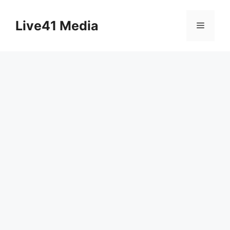
Skip
to
Live41 Media
Menu
content