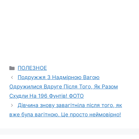
Categories
ПОЛЕЗНОЕ
Подружжя З Надмірною Вагою
Одружилися Вдруге Після Того, Як Разом
Схудли На 196 Фунтів! ФОТО
Дівчина знову завагітніла після того, як
вже була вагітною. Це просто неймовірно!