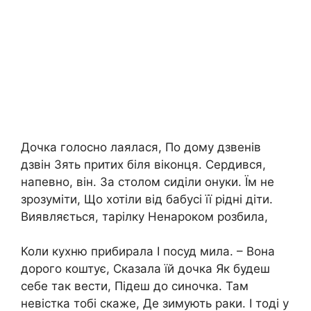
Дочка голосно лаялася, По дому дзвенів
дзвін Зять притих біля віконця. Сердився,
напевно, він. За столом сиділи онуки. Їм не
зрозуміти, Що хотіли від бабусі її рідні діти.
Виявляється, тарілку Ненароком розбила,
Коли кухню прибирала І посуд мила. – Вона
дорого коштує, Сказала їй дочка Як будеш
себе так вести, Підеш до синочка. Там
невістка тобі скаже, Де зимують раки. І тоді у