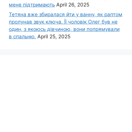
мене підтримають
April 26, 2025
Тетяна вже збиралася йти у ванну, як раптом
пролунав звук ключа. Її чоловік Олег був не
один, з якоюсь дівчиною, вони попрямували
в спальню.
April 25, 2025