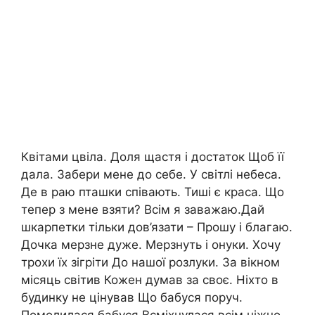
Квітами цвіла. Доля щастя і достаток Щоб її
дала. Забери мене до себе. У світлі небеса.
Де в раю пташки співають. Тиші є краса. Що
тепер з мене взяти? Всім я заважаю.Дай
шкарпетки тільки дов’язати – Прошу і благаю.
Дочка мерзне дуже. Мерзнуть і онуки. Хочу
трохи їх зігріти До нашої розлуки. За вікном
місяць світив Кожен думав за своє. Ніхто в
будинку не цінував Що бабуся поруч.
Помолилася бабуся.Всміхнулася всім ніжно.