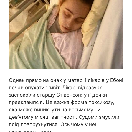
Однак прямо на очах у матері і лікарів у Ебоні
почав опухати живіт. Лікарі відразу ж
заспокоїли старшу Стівенсон: у її дочки
прееклампсія. Це важка форма токсикозу,
яка може виникнути на восьмому чи
дев’ятому місяці вагітності. Судоми змусили
плід поворухнутися. Ось чому у неї
округлився живіт.