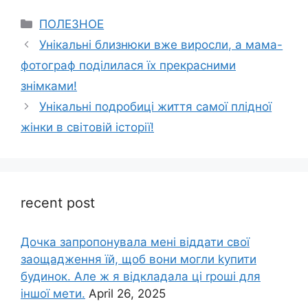
Categories
ПОЛЕЗНОЕ
Унікальні близнюки вже виросли, а мама-
фотограф поділилася їх прекрасними
знімками!
Унікальні подробиці життя самої плідної
жінки в світовій історії!
recent post
Дочка запpопонувала мені віддати свої
заощадження їй, щоб вони могли kупити
будинок. Але ж я відкладала ці rроші для
іншої мети.
April 26, 2025