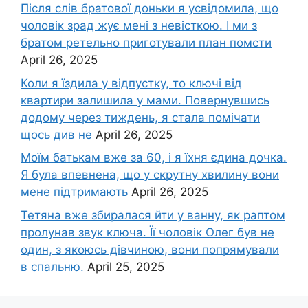
Після слів братової доньки я усвідомила, що
чоловік зpад жує мені з невісткою. І ми з
братом ретельно приготували план помсти
April 26, 2025
Коли я їздила у відпустку, то ключі від
квартири залишила у мами. Повернувшись
додому через тиждень, я стала помічати
щось див не
April 26, 2025
Моїм батькам вже за 60, і я їхня єдина дочка.
Я була впевнена, що у скрутну хвилину вони
мене підтримають
April 26, 2025
Тетяна вже збиралася йти у ванну, як раптом
пролунав звук ключа. Її чоловік Олег був не
один, з якоюсь дівчиною, вони попрямували
в спальню.
April 25, 2025