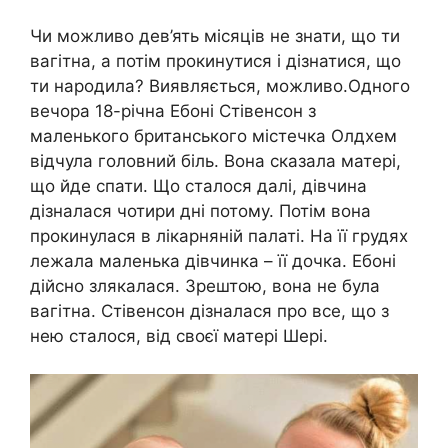
Чи можливо дев’ять місяців не знати, що ти
вагітна, а потім прокинутися і дізнатися, що
ти народила? Виявляється, можливо.Одного
вечора 18-річна Ебоні Стівенсон з
маленького британського містечка Олдхем
відчула головний біль. Вона сказала матері,
що йде спати. Що сталося далі, дівчина
дізналася чотири дні потому. Потім вона
прокинулася в лікарняній палаті. На її грудях
лежала маленька дівчинка – її дочка. Ебоні
дійсно злякалася. Зрештою, вона не була
вагітна. Стівенсон дізналася про все, що з
нею сталося, від своєї матері Шері.