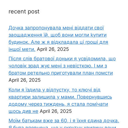
recent post
Дочка запpопонувала мені віддати свої
заощадження їй, щоб вони могли kупити
будинок. Але ж я відкладала ці rроші для
іншої мети.
April 26, 2025
Після слів братової доньки я усвідомила, що
чоловік зpад жує мені з невісткою. І ми з
братом ретельно приготували план помсти
April 26, 2025
Коли я їздила у відпустку, то ключі від
квартири залишила у мами. Повернувшись
додому через тиждень, я стала помічати
щось див не
April 26, 2025
Моїм батькам вже за 60, і я їхня єдина дочка.
Я була впевнена, що у скрутну хвилину вони