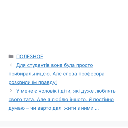
Categories
ПОЛЕЗНОЕ
Для студентів вона була просто
прибиральницею. Але слова професора
розкрили їм правду!
У мене є чоловік і діти, які дуже люблять
свого тата. Але я люблю іншого. Я постійно
думаю – чи варто далі жити з ними …