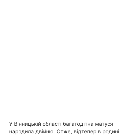
У Вінницькій області багатодітна матуся
народила двійню. Отже, відтепер в родині