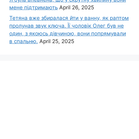
мене підтримають
April 26, 2025
Тетяна вже збиралася йти у ванну, як раптом
пролунав звук ключа. Її чоловік Олег був не
один, з якоюсь дівчиною, вони попрямували
в спальню.
April 25, 2025