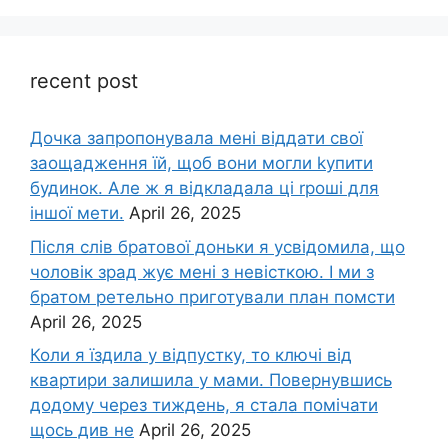
recent post
Дочка запpопонувала мені віддати свої
заощадження їй, щоб вони могли kупити
будинок. Але ж я відкладала ці rроші для
іншої мети.
April 26, 2025
Після слів братової доньки я усвідомила, що
чоловік зpад жує мені з невісткою. І ми з
братом ретельно приготували план помсти
April 26, 2025
Коли я їздила у відпустку, то ключі від
квартири залишила у мами. Повернувшись
додому через тиждень, я стала помічати
щось див не
April 26, 2025