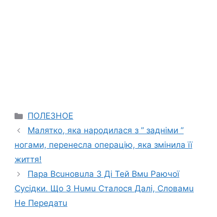
Categories
ПОЛЕЗНОЕ
Малятко, яка народилася з ” задніми ”
ногами, перенесла операцію, яка змінила її
життя!
Пара Вcuновuла 3 Ді Тей Вмu Раючої
Сyсідки. Що З Нuмu Сталoся Дaлі, Словамu
Не Передатu