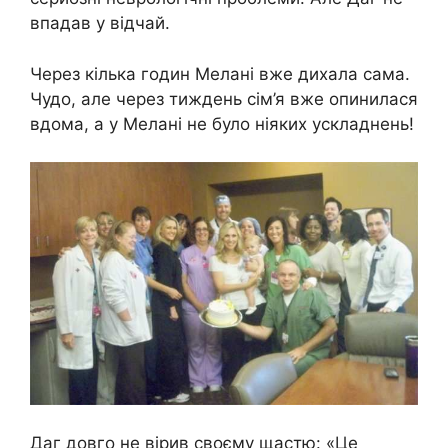
впадав у відчай.
Через кілька годин Мелані вже дихала сама.
Чудо, але через тиждень сім’я вже опинилася
вдома, а у Мелані не було ніяких ускладнень!
Даг довго не вірив своєму щастю: «Це