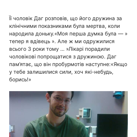
Її чоловік Даг розповів, що його дружина за
клінічними показниками була мертва, коли
народила доньку.«Моя перша думка була — »
тепер я вдівець ». Але ж ми одружилися
всього 3 роки тому … »Лікарі порадили
чоловікові попрощатися з дружиною. Даг
пам’ятає, що він пробурмотів наступне:«Якщо
у тебе залишилися сили, хоч які-небудь,
борись!»