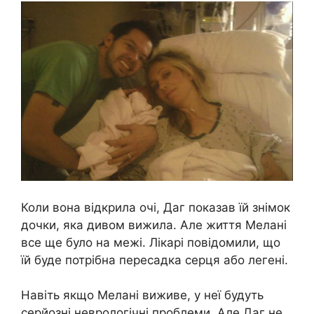
Коли вона відкрила очі, Даг показав їй знімок
дочки, яка дивом вижила. Але життя Мелані
все ще було на межі. Лікарі повідомили, що
їй буде потрібна пересадка серця або легені.
Навіть якщо Мелані виживе, у неї будуть
серйозні неврологічні проблеми. Але Даг не