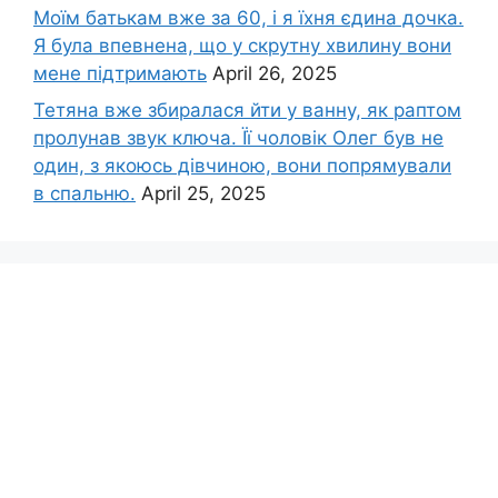
Моїм батькам вже за 60, і я їхня єдина дочка.
Я була впевнена, що у скрутну хвилину вони
мене підтримають
April 26, 2025
Тетяна вже збиралася йти у ванну, як раптом
пролунав звук ключа. Її чоловік Олег був не
один, з якоюсь дівчиною, вони попрямували
в спальню.
April 25, 2025