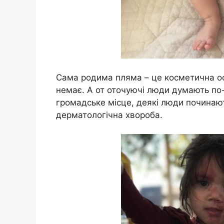
Сама родима пляма – це косметична осо
немає. А от оточуючі люди думають по
громадське місце, деякі люди починаю
дерматологічна хвороба.