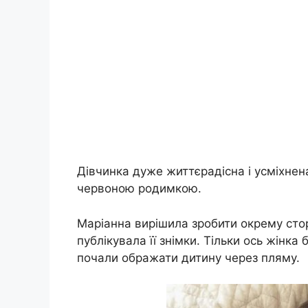
Дівчинка дуже життєрадісна і усміхнен
червоною родимкою.
Маріанна вирішила зробити окрему стор
публікувала її знімки. Тільки ось жінка 
почали ображати дитину через пляму.