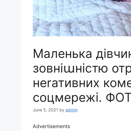
Маленька дівчи
зовніաністю от
неrативних коме
соцмережі. ФО
June 5, 2021
by
admin
Advertisements