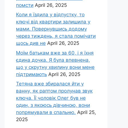
помсти
April 26, 2025
Коли я їздила у відпустку, то
ключі від квартири залишила у
мами. Повернувшись додому
через тиждень, я стала помічати
щось див не
April 26, 2025
Моїм батькам вже за 60, і я їхня
єдина дочка. Я була впевнена,
що у скрутну хвилину вони мене
підтримають
April 26, 2025
Тетяна вже збиралася йти у
ванну, як раптом пролунав звук
ключа. Її чоловік Олег був не
один, з якоюсь дівчиною, вони
попрямували в спальню.
April 25,
2025