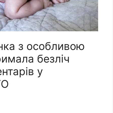
нка з особливою
римала безліч
нтарів у
ТО