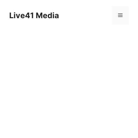
Skip
to
Live41 Media
Menu
content