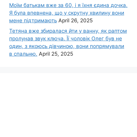
Моїм батькам вже за 60, і я їхня єдина дочка.
Я була впевнена, що у скрутну хвилину вони
мене підтримають
April 26, 2025
Тетяна вже збиралася йти у ванну, як раптом
пролунав звук ключа. Її чоловік Олег був не
один, з якоюсь дівчиною, вони попрямували
в спальню.
April 25, 2025