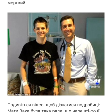
мертвий.
Подивіться відео, щоб дізнатися подробиці:
Мати Зака ​​була така рада, що нарешті-то її