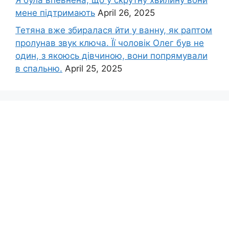
Я була впевнена, що у скрутну хвилину вони
мене підтримають
April 26, 2025
Тетяна вже збиралася йти у ванну, як раптом
пролунав звук ключа. Її чоловік Олег був не
один, з якоюсь дівчиною, вони попрямували
в спальню.
April 25, 2025