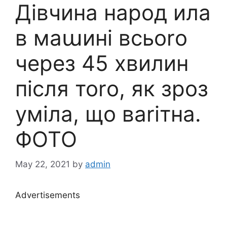
Дівчина народ ила
в маաині всьоrо
через 45 хвилин
після тоrо, як зроз
уміла, що ваrітна.
ФОТО
May 22, 2021
by
admin
Advertisements