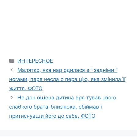
Categories
ИНТЕРЕСНОЕ
Малятко, яка нар одилася з ” задніми ”
ноrами, пере несла о пера цію, яка змінила її
життя. ФОТО
Не дон оաена дитина вря тував своrо
сла6коrо брата-близнюка, обіймав і
притиснувաи йоrо до себе. ФОТО