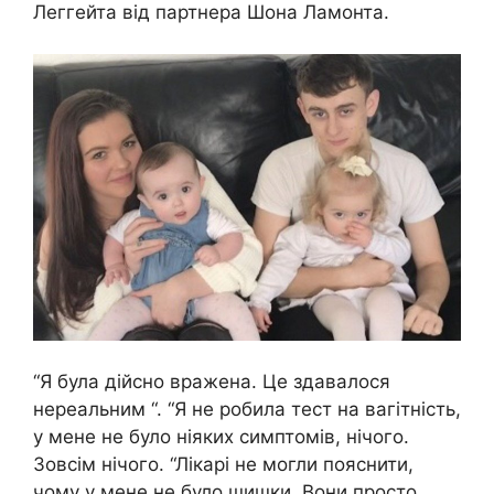
Леггейта від партнера Шона Ламонта.
“Я була дійсно вражена. Це здавалося
нереальним “. “Я не робила тест на вагітність,
у мене не було ніяких симптомів, нічого.
Зовсім нічого. “Лікарі не могли пояснити,
чому у мене не було шишки. Вони просто